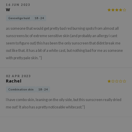
gom
16 JUN 2023
W
arecipe
Gevoelige huid
18 - 24
neige
CQUEEN
as someone that would get pretty bad red burning spots from almost all
sunscreens bc of extreme sensitive skin (and probably an allergy i cant
ke P:rem
seem to figure out) this has been the only sunscreen that didnt break me
monde
out like that. it has a bit of a white cast, but nothing bad for me as someone
sil
with pretty pale skin. "}
ry May
diheal
02 APR 2023
Rachel
dipeel
Combination skin
18 - 24
mebox
I have combo skin, leaning on the oily side, but this sunscreen really dried
guhara
me out! It also has a pretty noticeable whitecast."}
seEnScene
ssha
zon