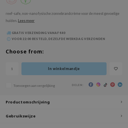
 Wishtrend
limax
reef-safe, non-nano fysische zonnebrandcrème voor de meest gevoelige
huiden.
Lees meer
IO
SRX
GRATIS VERZENDING VANAF €40
riya
VOOR 22:00 BESTELD, DEZELFDE WERKDAG VERZONDEN
wytree
Choose from:
ctor.G
uble Dare
In winkelmandje
 Althea
 Ceuracle
DELEN:
Toevoegen aan vergelijking
zavecca
bryolisse
Productomschrijving
ude House
Gebruikswijze
olio
oir