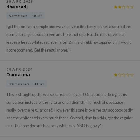
20 AUG 2025
ehan
dheeradj
ntree
Normal skin
18 - 24
s Skin
I got this one as a sample and was really excited to try cause I also tried the
NIK
normal birch juice sunscreen and I like that one. But the mild up version
leaves a heavy whitecast, even after 2 mins of rubbing/tapping it in. I would
n Skin
not reccomend. Get the regular one."}
jun
solution
04 APR 2024
miso
Oumaïma
irs
Normale huid
18 - 24
avuu
This is straight up the worse sunscreen ever!! On accident I bought this
elf
sunscreen instead of the regular one. I didn’t think much of it because I
really love the regular one!! However this one broke me out soooooo badly
se
and the whitecast is very much there. Overall, dont buy this, get the regular
ndal
one- that one doesn’t have any whitecast AND is glowy."}
dor