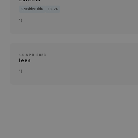
Sensitive skin
18 - 24
"}
14 APR 2023
leen
"}