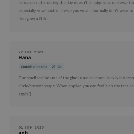
sunscreen later during the day doesn’t smudge your make-up t
especially how much make-up you wear. I normally don’t wear t
skin glow a little!
22 JUL 2023
Hana
Combination skin
25 - 34
The smell reminds me of the glue I used in school, luckily it does
circle/cresent shape. When applied you can feel is on the face, look
again."}
01 JUN 2023
anh