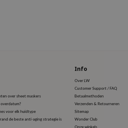
Info
Over LW
Customer Support / FAQ
eten over sheet maskers
Betaalmethoden
t overdatum?
Verzenden & Retourneren
es voor elk huidtype
Sitemap
nd de beste anti-aging strategie is
Wonder Club
Onze winkels