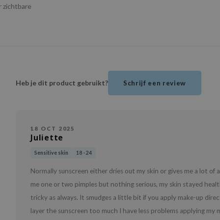
r zichtbare
Heb je dit product gebruikt?
Schrijf een review
18 OCT 2025
Juliette
Sensitive skin
18 - 24
Normally sunscreen either dries out my skin or gives me a lot of
me one or two pimples but nothing serious, my skin stayed heal
tricky as always. It smudges a little bit if you apply make-up dire
layer the sunscreen too much I have less problems applying my 