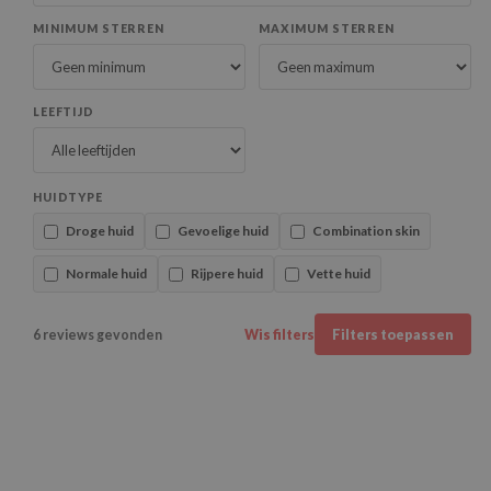
MINIMUM STERREN
MAXIMUM STERREN
LEEFTIJD
HUIDTYPE
Droge huid
Gevoelige huid
Combination skin
Normale huid
Rijpere huid
Vette huid
6 reviews gevonden
Wis filters
Filters toepassen