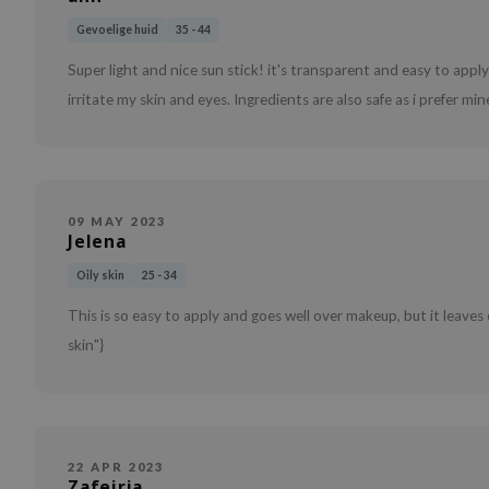
Gevoelige huid
35 - 44
Super light and nice sun stick! it's transparent and easy to appl
irritate my skin and eyes. Ingredients are also safe as i prefer mi
09 MAY 2023
Jelena
Oily skin
25 - 34
This is so easy to apply and goes well over makeup, but it leaves oi
skin"}
22 APR 2023
Zafeiria