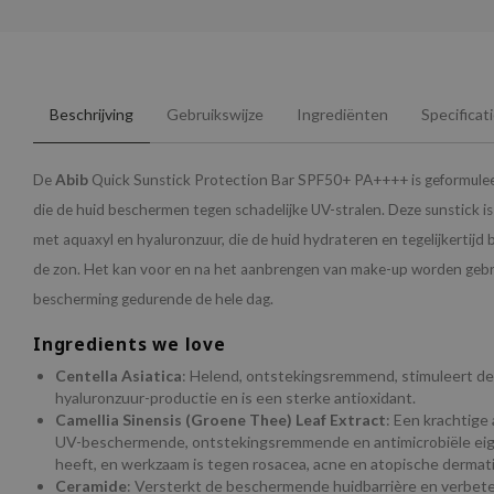
Beschrijving
Gebruikswijze
Ingrediënten
Specificat
De
Abib
Quick Sunstick Protection Bar SPF50+ PA++++ is geformule
die de huid beschermen tegen schadelijke UV-stralen. Deze sunstick i
met aquaxyl en hyaluronzuur, die de huid hydrateren en tegelijkertij
de zon. Het kan voor en na het aanbrengen van make-up worden gebr
bescherming gedurende de hele dag.
Ingredients we love
Centella Asiatica
: Helend, ontstekingsremmend, stimuleert de 
hyaluronzuur-productie en is een sterke antioxidant.
Camellia Sinensis (Groene Thee) Leaf Extract
: Een krachtige 
UV-beschermende, ontstekingsremmende en antimicrobiële e
heeft, en werkzaam is tegen rosacea, acne en atopische dermati
Ceramide
: Versterkt de beschermende huidbarrière en verbete