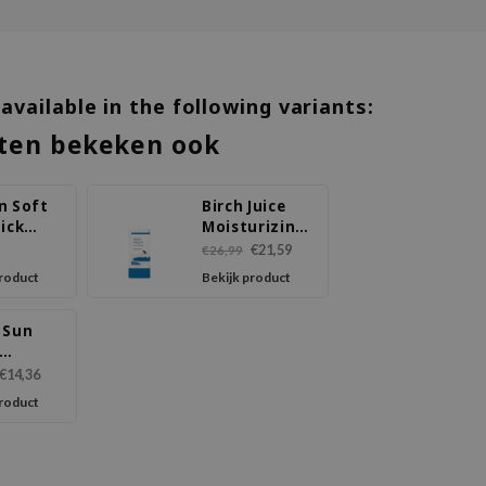
 available in the following variants:
ten bekeken ook
n Soft
Birch Juice
ick
Moisturizing
+
Sun Stick
€21,59
€26,99
+
product
Bekijk product
 Sun
rt +
€14,36
ia
product