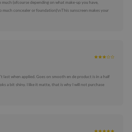
oo much (ofcourse depending on what make-up you have,
oo much concealer or foundation)\nThis sunscreen makes your
n't last when applied. Goes on smooth en de product is in a half
s a bit shiny. I like it matte, that is why I will not purchase