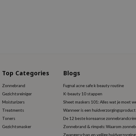
Top Categories
Blogs
Zonnebrand
Fugnal acne safe k beauty routine
Gezichtsreiniger
K-beauty 10 stappen
Moisturizers
Sheet maskers 101: Alles wat je moet w
Treatments
Wanneer is een huidverzorgingsproduc
Toners
De 12 beste koreaanse zonnebrandcrèm
Gezichtsmasker
Zonnebrand & rimpels: Waarom zonnebra
Zwangerschap en veilige huidverzorging