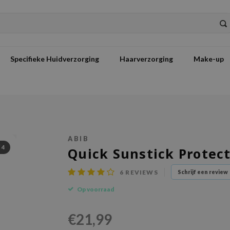
Specifieke Huidverzorging
Haarverzorging
Make-up
ABIB
/
4
Quick Sunstick Protec
6
REVIEWS
Schrijf een review
Op voorraad
€21,99