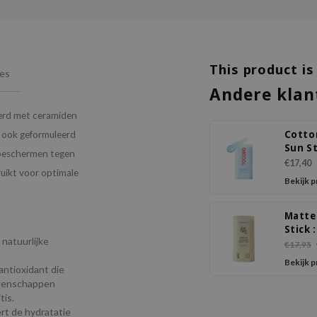
This product is
ies
Andere klan
erd met ceramiden
Cotto
s ook geformuleerd
Sun St
d beschermen tegen
SPF50
€17,40
uikt voor optimale
PA+++
Bekijk 
Matte
Stick :
natuurlijke
Mugwo
€17,95
Camel
Bekijk 
antioxidant die
igenschappen
tis.
rt de hydratatie