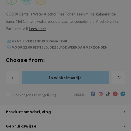
 Wishtrend
limax
COSRX Centella Water Alcohol Free Toner is een milde, kalmerende
toner. Met Centella water voor een zachte, soepele huid. Alcohol-vrij en
IO
Parabeen-vrij.
Lees meer
SRX
riya
GRATIS VERZENDING VANAF €40
VOOR 22:00 BESTELD, DEZELFDE WERKDAG VERZONDEN
wytree
ctor.G
Choose from:
uble Dare
 Althea
In winkelmandje
 Ceuracle
zavecca
DELEN:
Toevoegen aan vergelijking
bryolisse
Productomschrijving
ude House
olio
Gebruikswijze
oir