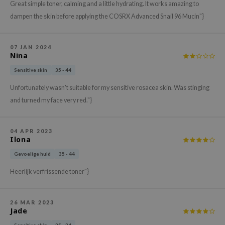
Great simple toner, calming and a little hydrating. It works amazing to
xsoon
dampen the skin before applying the COSRX Advanced Snail 96 Mucin"}
onshot
CIFIC
07 JAN 2024
Nina
rd
Sensitive skin
35 - 44
ogen
ne Less
Unfortunately wasn't suitable for my sensitive rosacea skin. Was stinging
and turned my face very red."}
ach C
ripera
04 APR 2023
itfée
Ilona
ykology
Gevoelige huid
35 - 44
rito SEOUL
Heerlijk verfrissende toner"}
unkang Yul
l Barrier
26 MAR 2023
Jade
:p