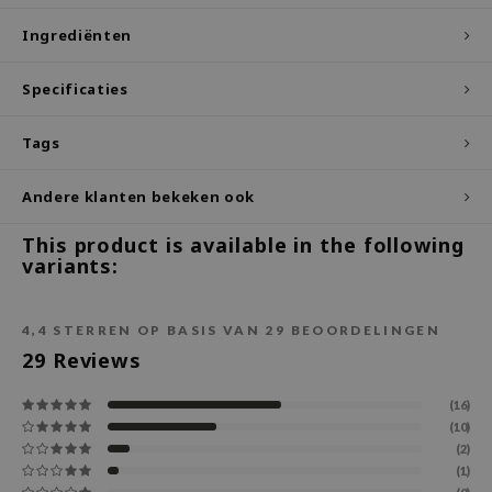
ecipe
Ingrediënten
dia
Specificaties
 Skin
odal
Tags
nskin
Andere klanten bekeken ook
ruharu Wonder
imish
This product is available in the following
variants:
ika Holika
GGEE
4,4
STERREN OP BASIS VAN
29
BEOORDELINGEN
Dew Care
29
Reviews
iyoon
(16)
m From
(10)
deed Labs
(2)
(1)
isfree