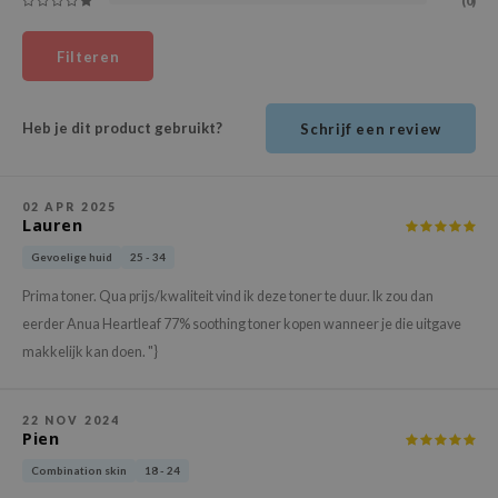
(0)
ehan
ntree
Filteren
s Skin
NIK
Heb je dit product gebruikt?
Schrijf een review
n Skin
jun
02 APR 2025
Lauren
solution
miso
Gevoelige huid
25 - 34
irs
Prima toner. Qua prijs/kwaliteit vind ik deze toner te duur. Ik zou dan
eerder Anua Heartleaf 77% soothing toner kopen wanneer je die uitgave
avuu
makkelijk kan doen. "}
elf
se
22 NOV 2024
ndal
Pien
dor
Combination skin
18 - 24