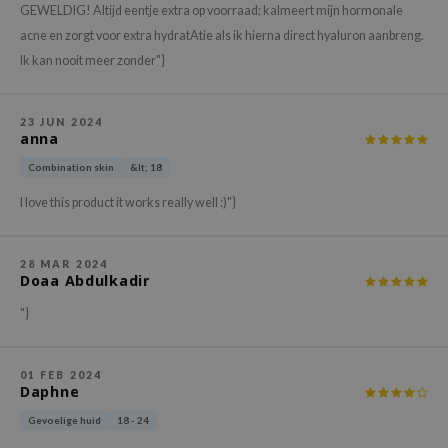
gom
GEWELDIG! Altijd eentje extra op voorraad; kalmeert mijn hormonale
arecipe
acne en zorgt voor extra hydratAtie als ik hierna direct hyaluron aanbreng.
Ik kan nooit meer zonder"}
neige
CQUEEN
23 JUN 2024
ke P:rem
anna
monde
Combination skin
&lt; 18
sil
I love this product it works really well :)"}
ry May
diheal
28 MAR 2024
Doaa Abdulkadir
dipeel
mebox
"}
guhara
seEnScene
01 FEB 2024
Daphne
ssha
Gevoelige huid
18 - 24
zon