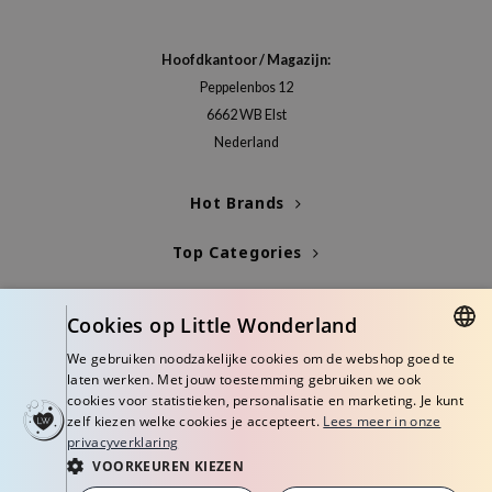
RMA:B
leashia
Hoofdkantoor / Magazijn:
mbuzin
Peppelenbos 12
HI
6662 WB Elst
Nederland
e Potions
essed Moon
Hot Brands
ine
ora
Top Categories
lorgram
Blogs
xir
Cookies op Little Wonderland
IN&LAB
Info
We gebruiken noodzakelijke cookies om de webshop goed te
DUTCH
laten werken. Met jouw toestemming gebruiken we ook
ling Bird
cookies voor statistieken, personalisatie en marketing. Je kunt
ENGLISH
CREA &Honey
zelf kiezen welke cookies je accepteert.
Lees meer in onze
privacyverklaring
edly
VOORKEUREN KIEZEN
Tir
© Copyright 2026 Little Wonderland - Korean skincare specialized store in