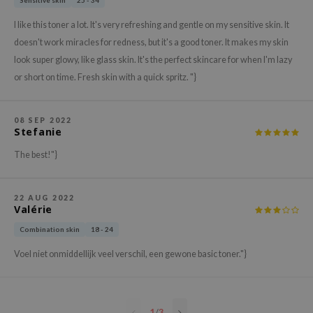
Sensitive skin
25 - 34
hto Mentholatum
mand
I like this toner a lot. It's very refreshing and gentle on my sensitive skin. It
doesn't work miracles for redness, but it's a good toner. It makes my skin
und Lab
look super glowy, like glass skin. It's the perfect skincare for when I'm lazy
LB
or short on time. Fresh skin with a quick spritz. "}
cret Key
iseido
08 SEP 2022
Stefanie
ris
infood
The best!"}
IN1004
inRx LAB
22 AUG 2022
Valérie
P
Combination skin
18 - 24
me By Mi
Voel niet onmiddellijk veel verschil, een gewone basic toner."}
B
ank You Farmer
e Face Shop
1
/
3