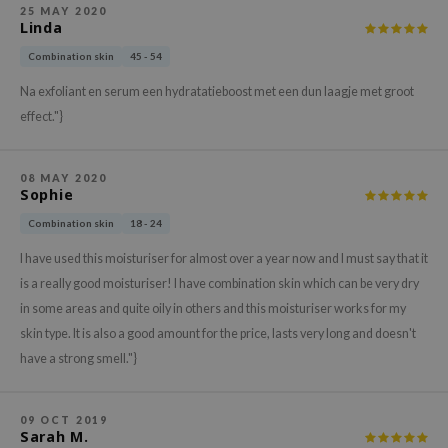
hto Mentholatum
25 MAY 2020
Linda
mand
Combination skin
45 - 54
und Lab
Na exfoliant en serum een hydratatieboost met een dun laagje met groot
LB
effect."}
cret Key
iseido
08 MAY 2020
ris
Sophie
infood
Combination skin
18 - 24
IN1004
I have used this moisturiser for almost over a year now and I must say that it
inRx LAB
is a really good moisturiser! I have combination skin which can be very dry
in some areas and quite oily in others and this moisturiser works for my
P
skin type. It is also a good amount for the price, lasts very long and doesn't
me By Mi
have a strong smell."}
B
ank You Farmer
09 OCT 2019
Sarah M.
e Face Shop