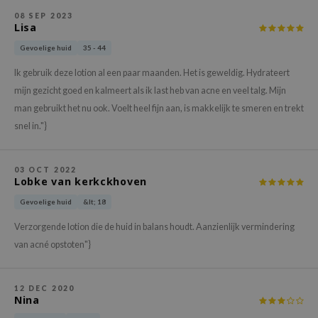
gom
08 SEP 2023
arecipe
Lisa
neige
Gevoelige huid
35 - 44
CQUEEN
Ik gebruik deze lotion al een paar maanden. Het is geweldig. Hydrateert
ke P:rem
mijn gezicht goed en kalmeert als ik last heb van acne en veel talg. Mijn
man gebruikt het nu ook. Voelt heel fijn aan, is makkelijk te smeren en trekt
monde
snel in."}
sil
ry May
03 OCT 2022
diheal
Lobke van kerkckhoven
dipeel
Gevoelige huid
&lt; 18
mebox
Verzorgende lotion die de huid in balans houdt. Aanzienlijk vermindering
guhara
van acné opstoten"}
seEnScene
ssha
12 DEC 2020
Nina
zon