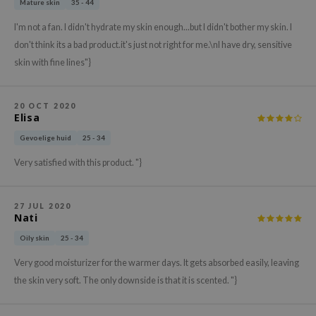
Mature skin
35 - 44
xsoon
I'm not a fan. I didn't hydrate my skin enough...but I didn't bother my skin. I
onshot
don't think its a bad product.it's just not right for me.\nI have dry, sensitive
CIFIC
skin with fine lines"}
rd
ogen
20 OCT 2020
Elisa
ne Less
Gevoelige huid
25 - 34
ach C
Very satisfied with this product. "}
ripera
itfée
27 JUL 2020
ykology
Nati
rito SEOUL
Oily skin
25 - 34
unkang Yul
Very good moisturizer for the warmer days. It gets absorbed easily, leaving
l Barrier
the skin very soft. The only downside is that it is scented. "}
:p