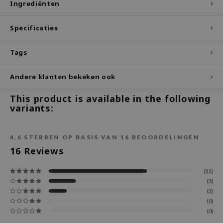
Ingrediënten
ecipe
Specificaties
dia
 Skin
Tags
odal
Andere klanten bekeken ook
nskin
ruharu Wonder
This product is available in the following
variants:
imish
ika Holika
4,6
STERREN OP BASIS VAN
16
BEOORDELINGEN
GGEE
16
Reviews
Dew Care
iyoon
(11)
(3)
m From
(2)
deed Labs
(0)
(0)
isfree