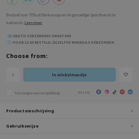
 Wishtrend
limax
Bestaat voor 70% uit Berkensap om de gevoelige/ geïrriteerde te
kalmeren.
Lees meer
IO
SRX
GRATIS VERZENDING VANAF €40
riya
VOOR 22:00 BESTELD, DEZELFDE WERKDAG VERZONDEN
wytree
Choose from:
ctor.G
uble Dare
In winkelmandje
 Althea
 Ceuracle
DELEN:
Toevoegen aan vergelijking
zavecca
bryolisse
Productomschrijving
ude House
Gebruikswijze
olio
oir