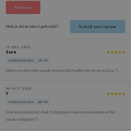
ehan
Filteren
ntree
s Skin
Heb je dit product gebruikt?
Schrijf een review
NIK
n Skin
11 DEC 2023
jun
Sura
solution
Combination skin
18 - 24
miso
Makes my skin hella smooth and puts this healthy barrier on my face. "}
irs
avuu
04 OCT 2023
Y
elf
Combination skin
&lt; 18
se
hele fijne moisturizer, doet z’n ding goed. Laat een mooie glow achter
ndal
zonder vettigheid!"}
dor