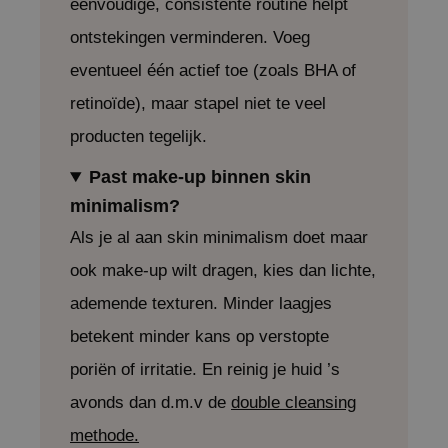
eenvoudige, consistente routine helpt
tch Me Patch
ontstekingen verminderen. Voeg
ZIGAE MANSION
eventueel één actief toe (zoals BHA of
e-Day's You
retinoïde), maar stapel niet te veel
SECRET
nell
producten tegelijk.
ndsay
Past make-up binnen skin
QUALBERRY
minimalism?
YTH
Als je al aan skin minimalism doet maar
ka
ook make-up wilt dragen, kies dan lichte,
nhalla
ademende texturen. Minder laagjes
aye
betekent minder kans op verstopte
ganifect
poriën of irritatie. En reinig je huid ’s
ee
avonds dan d.m.v de
double cleansing
ernative Stereo
methode.
nce