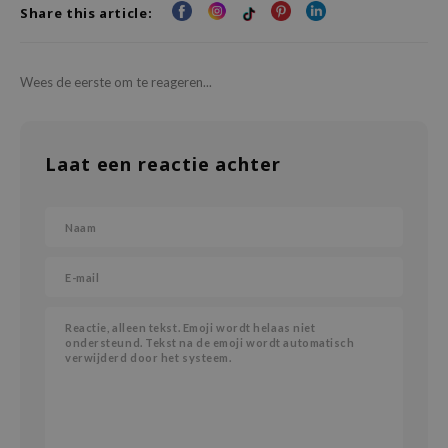
Share this article:
oel
tras
owus
Wees de eerste om te reageren...
 Reju-All
gredients
Laat een reactie achter
ydoll
ntellian24
owpure
ower Mate
ist
rka