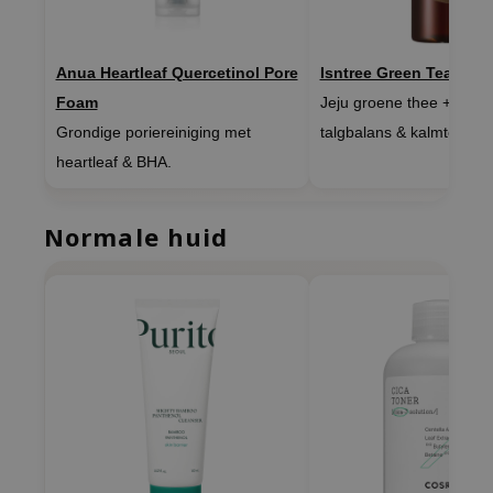
hto Mentholatum
mand
Anua Heartleaf Quercetinol Pore
Isntree Green Tea Fres
und Lab
Foam
Jeju groene thee + centel
LB
Grondige poriereiniging met
talgbalans & kalmte.
cret Key
heartleaf & BHA.
iseido
ris
Normale huid
infood
IN1004
inRx LAB
P
me By Mi
B
ank You Farmer
e Face Shop