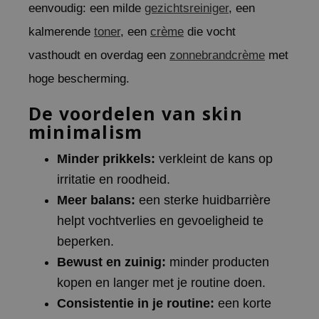
eenvoudig: een milde
gezichtsreiniger
, een
ecipe
kalmerende
toner
, een
crème
die vocht
dia
vasthoudt en overdag een
zonnebrandcrème
met
 Skin
hoge bescherming.
odal
De voordelen van skin
nskin
minimalism
ruharu Wonder
imish
Minder prikkels:
verkleint de kans op
ika Holika
irritatie en roodheid.
GGEE
Meer balans:
een sterke huidbarrière
helpt vochtverlies en gevoeligheid te
Dew Care
beperken.
iyoon
Bewust en zuinig:
minder producten
m From
kopen en langer met je routine doen.
deed Labs
Consistentie in je routine:
een korte
isfree