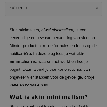
chaamsverzorging
ila Co
Groene Thee
In dit artikel
pverzorging
rr Cosmetics
Zoethout
cessoires
rulab
Beta-glucan
ni verzorgingsproducten
 Lab
Centella Asiatica
Skin minimalism,
ofwel skinimalism,
is een
pplementen
auty of Joseon
PDRN
eenvoudige en bewuste benadering van skincare.
ts / Giftcard
llaMonster
Azelaic Acid
Minder producten, milde formules en focus op de
lflower
Mandelic Acid
huidbarrière. In deze blog lees je wat
skin
nton
minimalism
is, waarom het werkt en hoe je
oré
begint. Daarna vind je vier korte routines van
ack Rouge
ongeveer vier stappen voor de gevoelige, droge,
the
vette en normale huid.
najour
Wat is skin minimalism?
tish M
eno
Skincare kent veel trends, waaronder
double