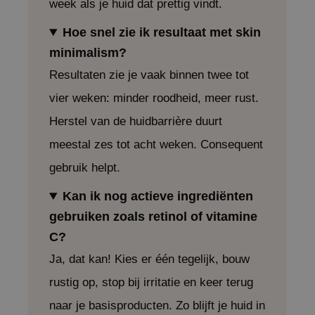
week als je huid dat prettig vindt.
RMA:B
leashia
Hoe snel zie ik resultaat met skin
mbuzin
minimalism?
HI
Resultaten zie je vaak binnen twee tot
e Potions
vier weken: minder roodheid, meer rust.
essed Moon
Herstel van de huidbarrière duurt
ine
meestal zes tot acht weken. Consequent
ora
gebruik helpt.
lorgram
Kan ik nog actieve ingrediënten
xir
gebruiken zoals retinol of vitamine
IN&LAB
C?
ling Bird
Ja, dat kan! Kies er één tegelijk, bouw
CREA &Honey
rustig op, stop bij irritatie en keer terug
edly
naar je basisproducten. Zo blijft je huid in
Tir