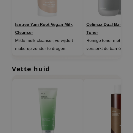
xsoon
onshot
CIFIC
Isntree Yam Root Vegan Milk
Celimax Dual Barrier C
Cleanser
Toner
rd
Milde melk-cleanser, verwijdert
Romige toner met ceram
ogen
make-up zonder te drogen.
versterkt de barrière.
ne Less
ach C
Vette huid
ripera
itfée
ykology
rito SEOUL
unkang Yul
l Barrier
:p