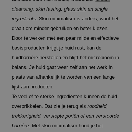
 Wishtrend
cleansing
, skin fasting,
glass skin
en single
limax
ingredients.
Skin minimalism is anders, want het
IO
draait om minder gebruiken en beter kiezen.
SRX
Door te werken met een paar milde en effectieve
riya
basisproducten krijgt je huid rust, kan de
wytree
huidbarrière herstellen en blijft het microbioom in
ctor.G
balans. Je huid gaat weer zelf aan het werk in
uble Dare
plaats van afhankelijk te worden van een lange
 Althea
 Ceuracle
lijst aan producten.
zavecca
Te veel of te sterke ingrediënten kunnen de huid
bryolisse
overprikkelen. Dat zie je terug als
roodheid,
ude House
trekkerigheid, verstopte poriën of een verstoorde
olio
barrière.
Met skin minimalism houd je het
oir