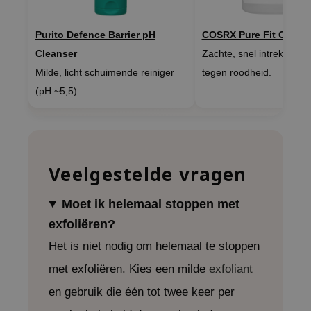
e Plant Base
Purito Defence Barrier pH
COSRX Pure Fit Cica T
e Saem
Cleanser
Zachte, snel intrekkende
A'M
Milde, licht schuimende reiniger
tegen roodheid.
 Cool For School
(pH ~5,5).
rriden
oiareuke
icharm
 Cosmetics
Veelgestelde vragen
lcos Kwailnara
Moet ik helemaal stoppen met
-1
exfoliëren?
dah
Het is niet nodig om helemaal te stoppen
SE
met exfoliëren. Kies een milde
exfoliant
borian
en gebruik die één tot twee keer per
ianclub