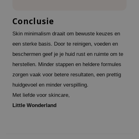
AAH
Conclusie
RCELL
EMORLAB
Skin minimalism draait om bewuste keuzes en
.Melaxin
een sterke basis. Door te reinigen, voeden en
amisa
beschermen geef je je huid rust en ruimte om te
nyo
herstellen. Minder stappen en heldere formules
apuri
zorgen vaak voor betere resultaten, een prettig
ture Republic
huidgevoel en minder verspilling.
ev
Met liefde voor skincare,
tseline
 Placosmetics
Little Wonderland
roid
ecell
ixir