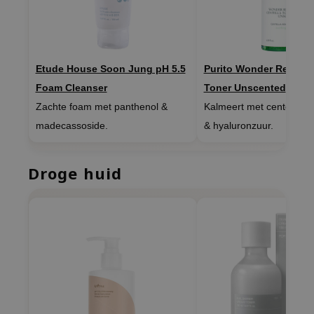
gom
arecipe
neige
CQUEEN
Etude House Soon Jung pH 5.5
Purito Wonder Releaf C
Foam Cleanser
Toner Unscented
ke P:rem
Zachte foam met panthenol &
Kalmeert met centella, p
monde
madecassoside.
& hyaluronzuur.
sil
ry May
Droge huid
diheal
dipeel
mebox
guhara
seEnScene
ssha
zon