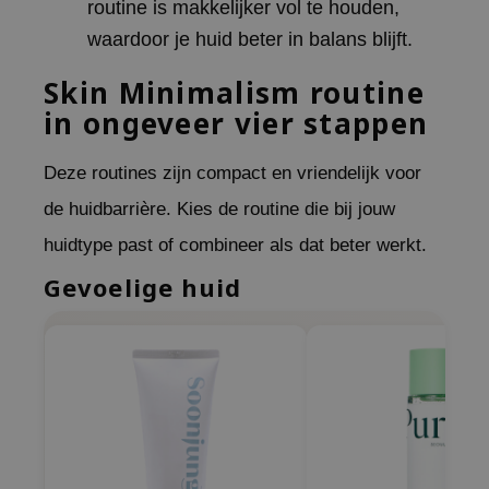
routine is makkelijker vol te houden,
ehan
waardoor je huid beter in balans blijft.
ntree
Skin Minimalism routine
s Skin
in ongeveer vier stappen
NIK
n Skin
Deze routines zijn compact en vriendelijk voor
jun
de huidbarrière. Kies de routine die bij jouw
solution
huidtype past of combineer als dat beter werkt.
miso
Gevoelige huid
irs
avuu
elf
se
ndal
dor