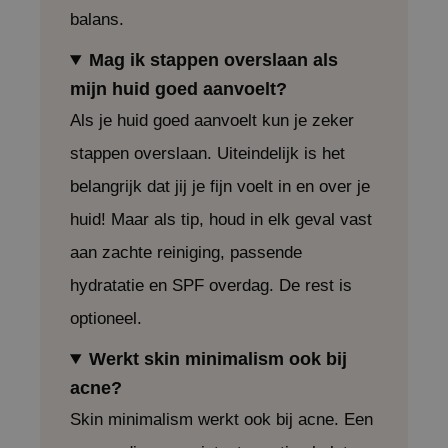
balans.
jar
dicube
Mag ik stappen overslaan als
s de BAHA
mijn huid goed aanvoelt?
ren
Als je huid goed aanvoelt kun je zeker
ybyred
stappen overslaan. Uiteindelijk is het
encia
belangrijk dat jij je fijn voelt in en over je
udio 17
huid! Maar als tip, houd in elk geval vast
ly
aan zachte reiniging, passende
odance
hydratatie en SPF overdag. De rest is
ja
optioneel.
Werkt skin minimalism ook bij
VEBLUE
acne?
o
Skin minimalism werkt ook bij acne. Een
use of Hur