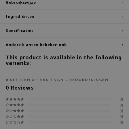
Gebruikswijze
ecipe
Ingrediënten
dia
 Skin
Specificaties
odal
nskin
Andere klanten bekeken ook
ruharu Wonder
This product is available in the following
variants:
imish
ika Holika
0
STERREN OP BASIS VAN
0
BEOORDELINGEN
GGEE
0
Reviews
Dew Care
iyoon
(0)
(0)
m From
(0)
deed Labs
(0)
(0)
isfree