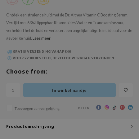
 Wishtrend
limax
Ontdek een stralende huid met de Dr. Althea Vitamin C Boosting Serum.
Verrijkt met 63% Hippophae Rhamnoides Water en Tranexaminezuur,
IO
verheldert het de huid en verbetert een ongelijkmatige teint, ideaal voor de
SRX
gevoelige huid.
Lees meer
riya
wytree
GRATIS VERZENDING VANAF €40
VOOR 22:00 BESTELD, DEZELFDE WERKDAG VERZONDEN
ctor.G
Choose from:
uble Dare
 Althea
In winkelmandje
 Ceuracle
zavecca
DELEN:
Toevoegen aan vergelijking
bryolisse
ude House
Productomschrijving
olio
oir