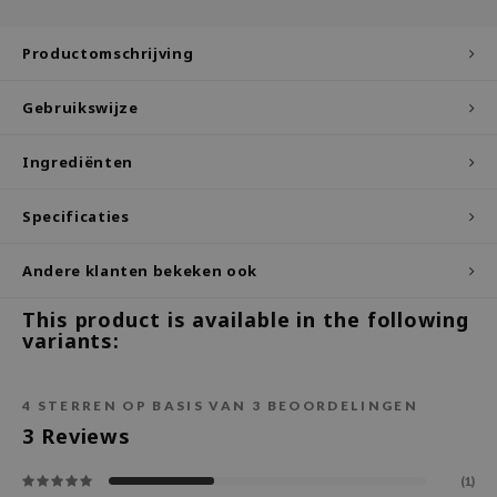
ecipe
Productomschrijving
dia
 Skin
Gebruikswijze
odal
Ingrediënten
nskin
ruharu Wonder
Specificaties
imish
Andere klanten bekeken ook
ika Holika
GGEE
This product is available in the following
variants:
Dew Care
iyoon
4
STERREN OP BASIS VAN
3
BEOORDELINGEN
m From
3
Reviews
deed Labs
isfree
(1)