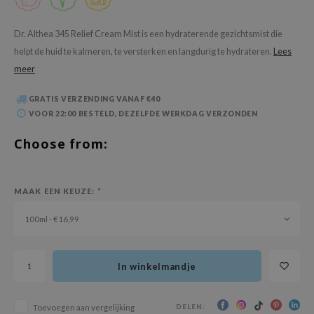
 Wishtrend
limax
Dr. Althea 345 Relief Cream Mist is een hydraterende gezichtsmist die
helpt de huid te kalmeren, te versterken en langdurig te hydrateren.
Lees
IO
meer
SRX
riya
GRATIS VERZENDING VANAF €40
VOOR 22:00 BESTELD, DEZELFDE WERKDAG VERZONDEN
wytree
ctor.G
Choose from:
uble Dare
 Althea
MAAK EEN KEUZE:
*
 Ceuracle
100ml - €16,99
zavecca
bryolisse
In winkelmandje
ude House
olio
DELEN:
Toevoegen aan vergelijking
oir