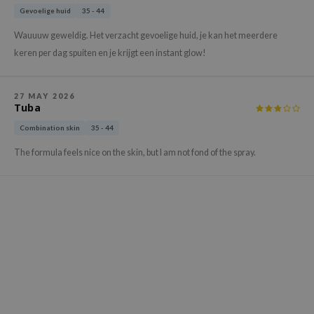
gom
Gevoelige huid
35 - 44
arecipe
Wauuuw geweldig. Het verzacht gevoelige huid, je kan het meerdere
neige
keren per dag spuiten en je krijgt een instant glow!
CQUEEN
ke P:rem
27 MAY 2026
Tuba
monde
Combination skin
35 - 44
sil
The formula feels nice on the skin, but I am not fond of the spray.
ry May
diheal
dipeel
mebox
guhara
seEnScene
ssha
zon