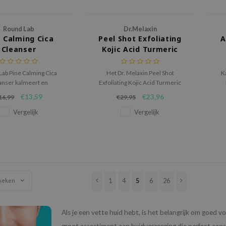
Round Lab
Dr.Melaxin
e Calming Cica
Peel Shot Exfoliating
A
Cleanser
Kojic Acid Turmeric
Serum
Lab Pine Calming Cica
Het Dr. Melaxin Peel Shot
K
anser kalmeert en
Exfoliating Kojic Acid Turmeric
ateert zachtjes de
Serum is een 2-in-1 verzorging
€13,59
€23,96
16,99
€29,95
e, acne-gevoelige huid
die exfolieert en verheldert
ennenboomextract,
voor een gladdere, stralende
Vergelijk
Vergelijk
ntella asiatica en
huid.
hyaluronzuur.
1
4
5
6
26
keken
Als je een vette huid hebt, is het belangrijk om goed vo