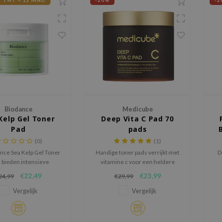
THT < 12 MND
-20%
-2
Biodance
Medicube
Kelp Gel Toner
Deep Vita C Pad 70
Pad
pads
(0)
(1)
nce Sea Kelp Gel Toner
Handige toner pads verrijkt met
D
 bieden intensieve
vitamine c voor een heldere
ing en talgregulatie
teint en een egale huidtextuur.
€22,49
€23,99
24,99
€29,99
 een unieke combinatie
e
 zeewierextract en
Vergelijk
Vergelijk
diepzeewater.