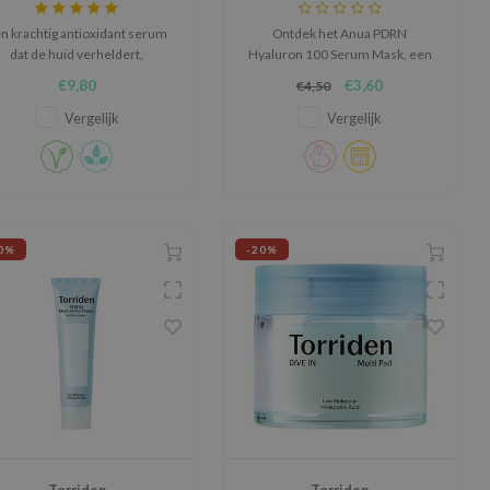
n krachtig antioxidant serum
Ontdek het Anua PDRN
dat de huid verheldert,
Hyaluron 100 Serum Mask, een
beschermt en verjongt voor
intensief hydraterend
€9,80
€3,60
€4,50
en gladdere, stralende teint.
sheetmasker verrijkt met
PDRN, 11 soorten hyaluronzuur
Vergelijk
Vergelijk
en gehydrolyseerd collageen.
0%
-20%