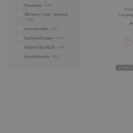
Foa
Parabenen
(391)
Erva
Siliconen (-cone, -siloxane)
reinigin
(293)
Acid Hyd
€
Cleans
minerale oliën
(311)
soor
verande
Synthetische geur
(275)
verwijd
Sulfaten (SLS/SLES)
(328)
sluit vo
geh
Essentiële oliën
(257)
TIJDEL