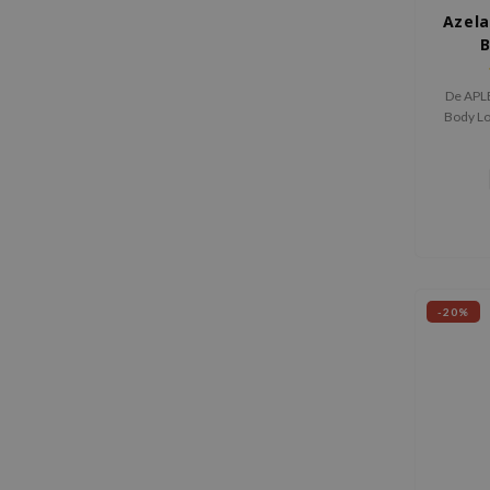
Azela
B
De APLB
Body Lot
die hy
helpt ro
en 
huidtex
verm
hu
-20%