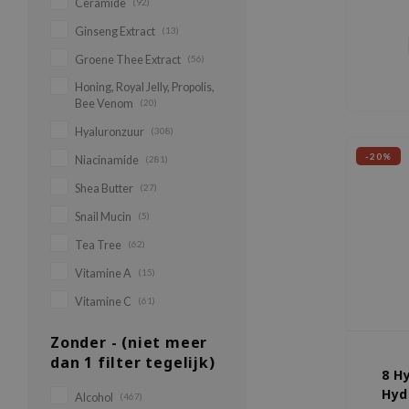
Ceramide
(92)
verheld
combina
Ginseng Extract
(13)
Groene Thee Extract
(56)
Honing, Royal Jelly, Propolis,
Bee Venom
(20)
Hyaluronzuur
(308)
-20%
Niacinamide
(281)
Shea Butter
(27)
Snail Mucin
(5)
Tea Tree
(62)
Vitamine A
(15)
Vitamine C
(61)
Zonder - (niet meer
dan 1 filter tegelijk)
8 H
Hyd
Alcohol
(467)