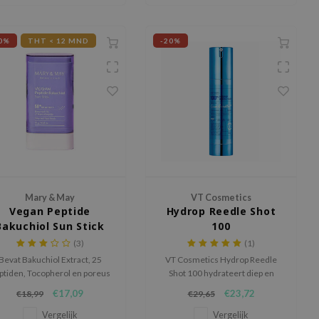
0%
THT < 12 MND
-20%
Mary & May
VT Cosmetics
Vegan Peptide
Hydrop Reedle Shot
Bakuchiol Sun Stick
100
SPF50+ PA++++
(3)
(1)
Bevat Bakuchiol Extract, 25
VT Cosmetics Hydrop Reedle
ptiden, Tocopherol en poreus
Shot 100 hydrateert diep en
poeder voor talgabsorptie.
verzacht gevoelige huid.
€17,09
€23,72
€18,99
€29,65
Vermindert roodheid, versterkt
de huidbarrière en laat de huid
Vergelijk
Vergelijk