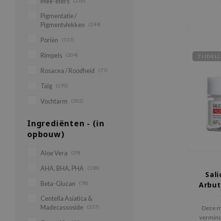
Mee-eters
(216)
Pigmentatie /
Pigmentvlekken
(244)
Poriën
(313)
Rimpels
(204)
TIJDEL
Rosacea / Roodheid
(77)
Talg
(292)
Vochtarm
(302)
Ingrediënten - (in
opbouw)
Aloe Vera
(39)
AHA, BHA, PHA
(138)
Sali
Beta-Glucan
(78)
Arbut
Centella Asiatica &
Madecassoside
(237)
Deze mo
vermind