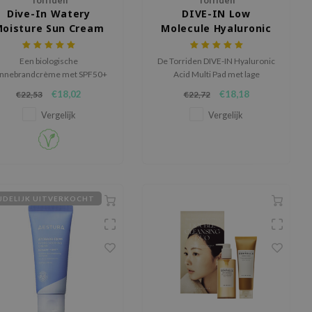
Torriden
Torriden
Dive-In Watery
DIVE-IN Low
oisture Sun Cream
Molecule Hyaluronic
acid Multi Pad
Een biologische
De Torriden DIVE-IN Hyaluronic
nnebrandcrème met SPF50+
Acid Multi Pad met lage
++++, met hyaluronzuur voor
molecule biedt onmiddellijke
€18,02
€18,18
€22,53
€22,72
hydratatie.
verkoeling en hydratatie met
verzachtende verzorging.
Vergelijk
Vergelijk
JDELIJK UITVERKOCHT