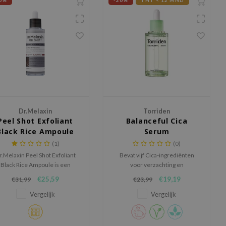
0%
-20%
THT < 12 MND
Dr.Melaxin
Torriden
Peel Shot Exfoliant
Balanceful Cica
Black Rice Ampoule
Serum
(1)
(0)
r.Melaxin Peel Shot Exfoliant
Bevat vijf Cica-ingrediënten
Black Rice Ampoule is een
voor verzachting en
krachtige maar milde
talgregulatie, waardoor het
€25,59
€19,19
€31,99
€23,99
xfoliërende ampoule die de
perfect is voor mensen met een
huid vernieuwt en verfijnt.
acnegevoelige huid.
Vergelijk
Vergelijk