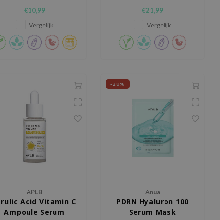
hydrateren.
te kalmeren.
€10,99
€21,99
Vergelijk
Vergelijk
-20%
APLB
Anua
erulic Acid Vitamin C
PDRN Hyaluron 100
Ampoule Serum
Serum Mask