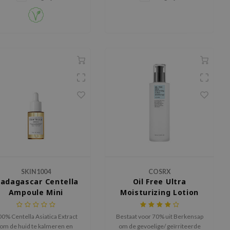
stralen. Ideaal voor dagelijks
gebruik of bij doffe, geïrriteerde
huid.
SKIN1004
COSRX
adagascar Centella
Oil Free Ultra
Ampoule Mini
Moisturizing Lotion
0% Centella Asiatica Extract
Bestaat voor 70% uit Berkensap
om de huid te kalmeren en
om de gevoelige/ geïrriteerde