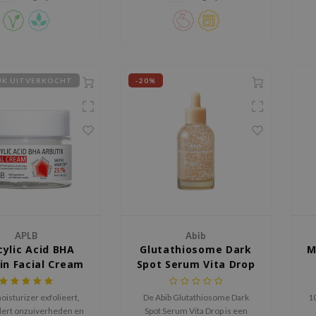
huidtextuur en laat de huid
stralen. Milieuvriendelijke
glazen flacon, ideaal voor
gevoelige huid.
IJK UITVERKOCHT
-20%
APLB
Abib
cylic Acid BHA
Glutathiosome Dark
M
in Facial Cream
Spot Serum Vita Drop
isturizer exfolieert,
De Abib Glutathiosome Dark
10
ert onzuiverheden en
Spot Serum Vita Drop is een