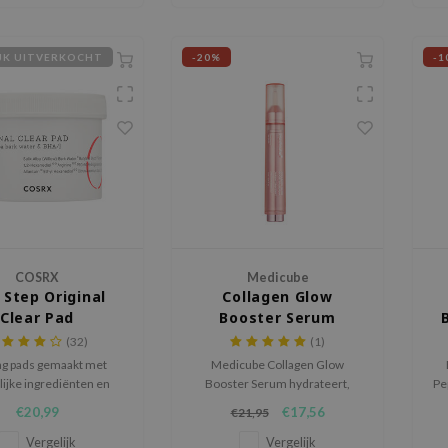
IJK UITVERKOCHT
-20%
-1
COSRX
Medicube
 Step Original
Collagen Glow
Clear Pad
Booster Serum
(32)
(1)
ng pads gemaakt met
Medicube Collagen Glow
lijke ingrediënten en
Booster Serum hydrateert,
Pe
 acné te bestrijden.
kalmeert en versterkt de
€20,99
€17,56
€21,95
huidbarrière. Vermindert
roodheid, verbetert de
Vergelijk
Vergelijk