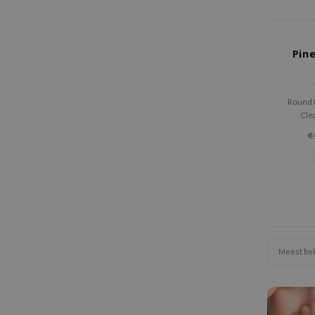
Pin
Round 
Cle
hydr
€
gevoelig
met d
ce
Meest be