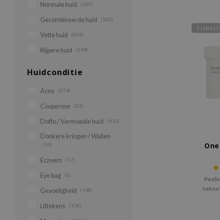
Normale huid
(560)
Gecombineerde huid
(582)
TIJDEL
Vette huid
(602)
Rijpere huid
(349)
Huidconditie
Acne
(274)
Couperose
(23)
Doffe / Vermoeide huid
(412)
Donkere kringen / Wallen
One
(10)
Eczeem
(17)
Eye bag
(6)
Peeli
natuur
Gevoeligheid
(198)
BHA om
Littekens
(138)