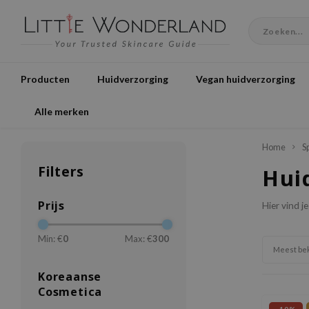
Producten
Huidverzorging
Vegan huidverzorging
Alle merken
Home
S
Filters
Hui
Prijs
Hier vind j
Min: €
0
Max: €
300
Meest be
Koreaanse
Cosmetica