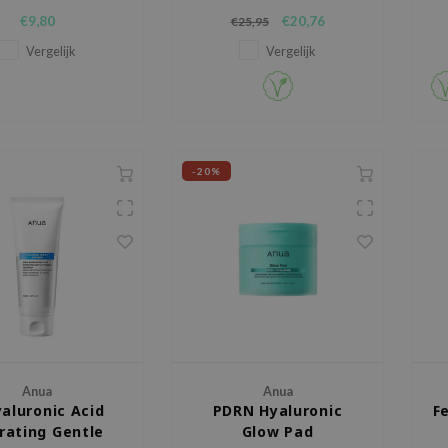
ert de teint dankzij de
hoogwaardig serum dat
€9,80
€20,76
€25,95
tie van salicylzuur en
ontwikkeld is om effectief
arbutine.
donkere vlekken en een
Vergelijk
Vergelijk
ongelijkmatige huidtint te
verminderen.
-20%
Anua
Anua
yaluronic Acid
PDRN Hyaluronic
F
rating Gentle
Glow Pad