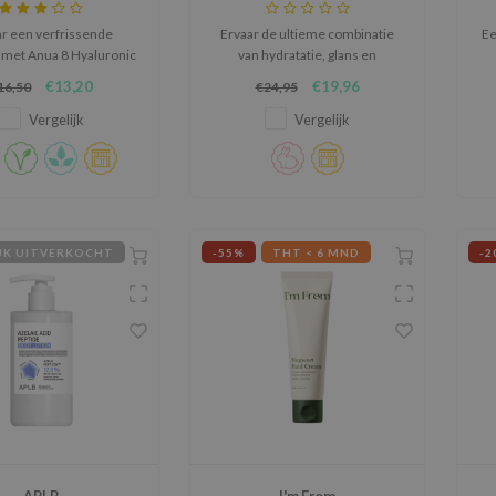
ming Cleanser
ar een verfrissende
Ervaar de ultieme combinatie
Ee
g met Anua 8 Hyaluronic
van hydratatie, glans en
rating Gentle Foaming
huidvernieuwing met de Anua
€13,20
€19,96
16,50
€24,95
er. Verrijkt met acht
PDRN Hyaluronic Glow Pad.
e
ten hyaluronzuur,
Vergelijk
Vergelijk
rt het in rijk schuim,
ert onzuiverheden en
cht in voor een zachte,
ydrateerde teint.
IJK UITVERKOCHT
-55%
THT < 6 MND
-2