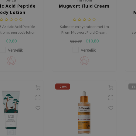
APLB
I'm From
ic Acid Peptide
Mugwort Fluid Cream
ody Lotion
M
 Azelaic Acid Peptide
Kalmeer en hydrateer met I’m
ion is een body lotion
From Mugwort Fluid Cream.
zo
drateert, kalmeert en
Lichte textuur met bijvoet en
PA
€9,80
€10,80
€23,99
odheid, onzuiverheden
Zinc PCA voor een frisse,
een ongelijkmatige
uitgebalanceerde huid.
Vergelijk
Vergelijk
tuur op het lichaam te
inderen, terwijl de
idbarrière wordt
ondersteund.
-20%
TI