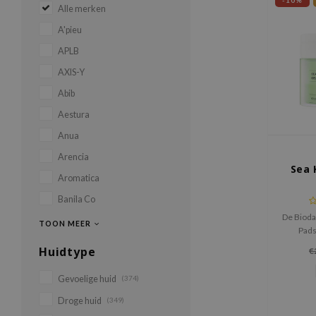
-10%
Alle merken
A'pieu
APLB
AXIS-Y
Abib
Aestura
Anua
Arencia
Sea 
Aromatica
Banila Co
De Bioda
TOON MEER
Pads
kalmer
Huidtype
€
dankzij
van
Gevoelige huid
(374)
Droge huid
(349)