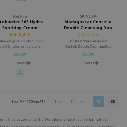
Aestura
SKIN1004
tobarrier 365 Hydro
Madagascar Centella
Soothing Cream
Double Cleansing Duo
almeert geïrriteerde huid en
De SKIN1004 Madagascar
biedt langdurige hydratatie
Centella Double Cleansing Duo
zonder vettig gevoel.
combineert de Madagascar
€39,99
€37,99
Centella Light Cleansing Oil en
de Madagascar Centella
Vergelijk
Vergelijk
Ampoule Foam in één set.
Toon 97 - 120 van 618
Toon:
24
or je huid te zorgen. Little Wonderland helpt jou hierbij, met een