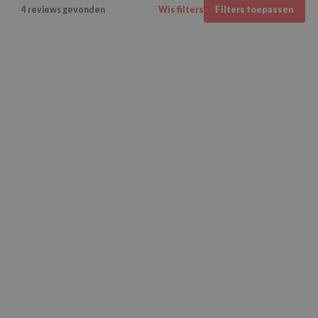
4 reviews gevonden
Wis filters
Filters toepassen