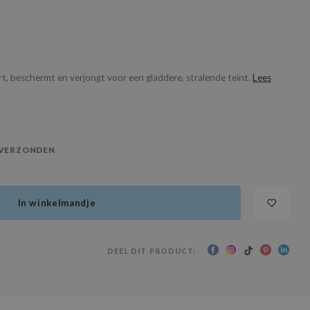
rt, beschermt en verjongt voor een gladdere, stralende teint.
Lees
 VERZONDEN
In winkelmandje
DEEL DIT PRODUCT: