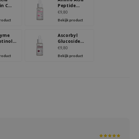
in C
Peptide
ule
Ampoule
€9,80
m
Serum
product
Bekijk product
zyme
Ascorbyl
etinol
Glucoside
ule
Peptide
€9,80
m
Ampoule
product
Bekijk product
Serum