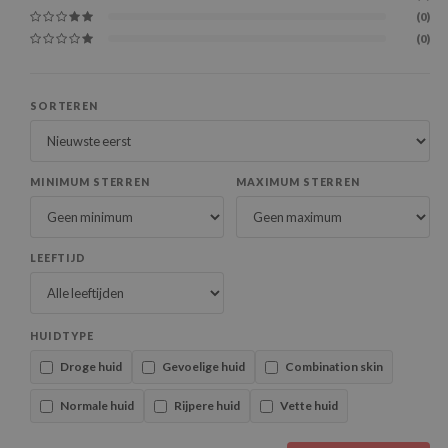
(0)
(0)
SORTEREN
MINIMUM STERREN
MAXIMUM STERREN
LEEFTIJD
HUIDTYPE
Droge huid
Gevoelige huid
Combination skin
Normale huid
Rijpere huid
Vette huid