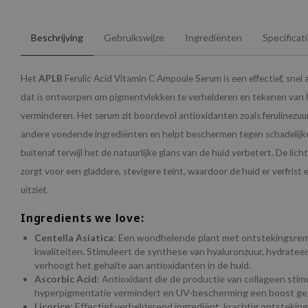
Beschrijving
Gebruikswijze
Ingrediënten
Specificat
Het
APLB
Ferulic Acid Vitamin C Ampoule Serum is een effectief, sne
dat is ontworpen om pigmentvlekken te verhelderen en tekenen van 
verminderen. Het serum zit boordevol antioxidanten zoals ferulinezuur
andere voedende ingrediënten en helpt beschermen tegen schadelijk
buitenaf terwijl het de natuurlijke glans van de huid verbetert. De lic
zorgt voor een gladdere, stevigere teint, waardoor de huid er verfrist 
uitziet.
Ingredients we love:
Centella Asiatica
: Een wondhelende plant met ontstekingsr
kwaliteiten. Stimuleert de synthese van hyaluronzuur, hydrateer
verhoogt het gehalte aan antioxidanten in de huid.
Ascorbic Acid
: Antioxidant die de productie van collageen stim
hyperpigmentatie vermindert en UV-bescherming een boost ge
Licorice
: Effectief verhelderend ingrediënt, krachtig ontstek