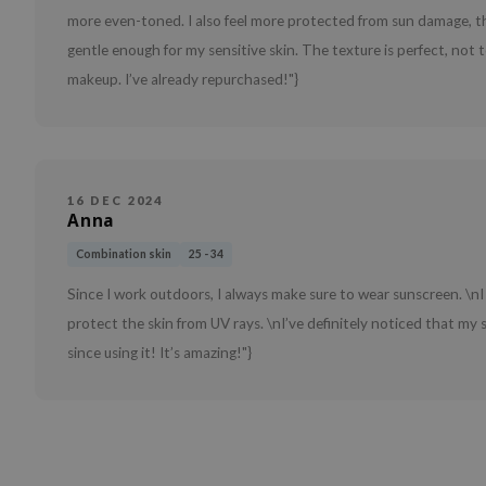
more even-toned. I also feel more protected from sun damage, tha
gentle enough for my sensitive skin. The texture is perfect, not 
makeup. I’ve already repurchased!"}
16 DEC 2024
Anna
Combination skin
25 - 34
Since I work outdoors, I always make sure to wear sunscreen. \nI 
protect the skin from UV rays. \nI’ve definitely noticed that m
since using it! It’s amazing!"}