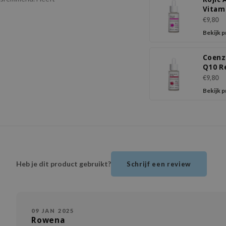
Vitam
Ampo
€9,80
Seru
Bekijk 
Coen
Q10 R
Ampo
€9,80
Seru
Bekijk 
Heb je dit product gebruikt?
Schrijf een review
09 JAN 2025
Rowena