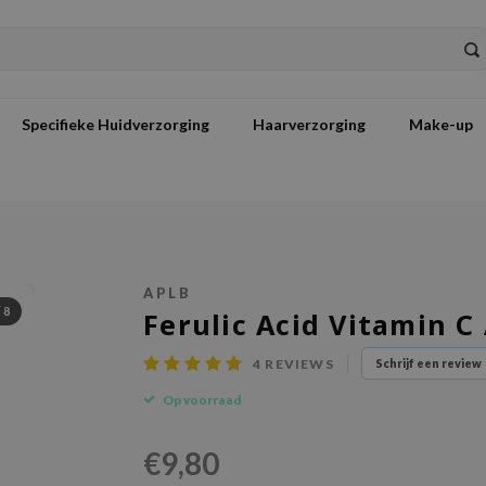
Specifieke Huidverzorging
Haarverzorging
Make-up
APLB
/
8
Ferulic Acid Vitamin 
4
REVIEWS
Schrijf een review
Op voorraad
€9,80