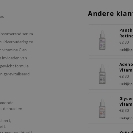
Andere klan
ies
Panth
l absorberend serum
Retin
Ampo
huidveroudering te
€9,80
Seru
, vitamine C en
Bekijk 
e invloeden van
Adeno
htgewicht formule
Vitam
en gerevitaliseerd
Ampo
€9,80
Seru
Bekijk 
Glycer
emmende
Vitam
t de huid en
Ampo
€9,80
Seru
Bekijk 
uleert,
eft.
ingsremmend. Heeft
Kojic 