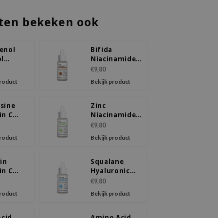
ten bekeken ook
enol
Bifida
ol
Niacinamide
ule
Ampoule
€9,80
m
Serum
product
Bekijk product
sine
Zinc
in C
Niacinamide
ule
Ampoule
€9,80
m
Serum
product
Bekijk product
in
Squalane
in C
Hyaluronic
ule
Acid Ampoule
€9,80
m
Serum
product
Bekijk product
Acid
Amino Acid