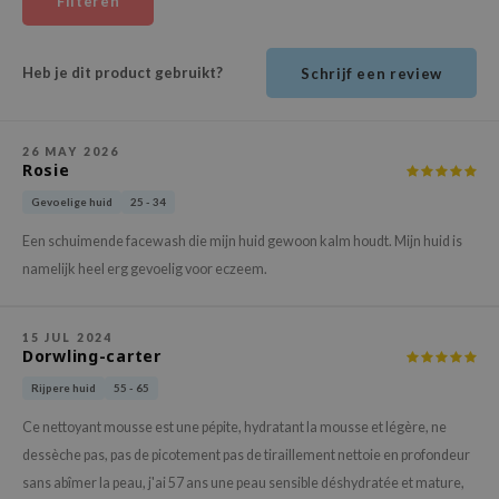
Filteren
ehan
ntree
Heb je dit product gebruikt?
Schrijf een review
s Skin
NIK
26 MAY 2026
n Skin
Rosie
jun
Gevoelige huid
25 - 34
solution
Een schuimende facewash die mijn huid gewoon kalm houdt. Mijn huid is
miso
namelijk heel erg gevoelig voor eczeem.
irs
avuu
15 JUL 2024
Dorwling-carter
elf
Rijpere huid
55 - 65
se
Ce nettoyant mousse est une pépite, hydratant la mousse et légère, ne
ndal
dessèche pas, pas de picotement pas de tiraillement nettoie en profondeur
dor
sans abîmer la peau, j'ai 57 ans une peau sensible déshydratée et mature,