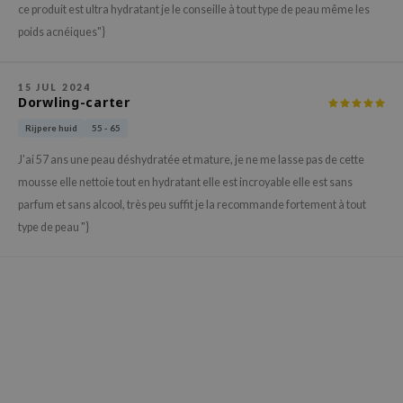
gom
ce produit est ultra hydratant je le conseille à tout type de peau même les
arecipe
poids acnéiques"}
neige
CQUEEN
15 JUL 2024
Dorwling-carter
ke P:rem
Rijpere huid
55 - 65
monde
J'ai 57 ans une peau déshydratée et mature, je ne me lasse pas de cette
sil
mousse elle nettoie tout en hydratant elle est incroyable elle est sans
ry May
parfum et sans alcool, très peu suffit je la recommande fortement à tout
diheal
type de peau "}
dipeel
mebox
guhara
seEnScene
ssha
zon