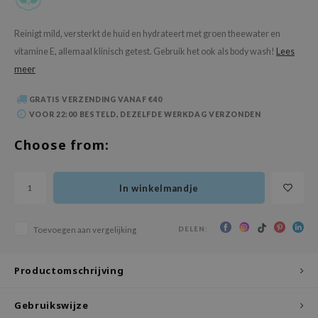
 Wishtrend
limax
Reinigt mild, versterkt de huid en hydrateert met groen theewater en
vitamine E, allemaal klinisch getest. Gebruik het ook als body wash!
Lees
IO
meer
SRX
riya
GRATIS VERZENDING VANAF €40
VOOR 22:00 BESTELD, DEZELFDE WERKDAG VERZONDEN
wytree
ctor.G
Choose from:
uble Dare
 Althea
In winkelmandje
 Ceuracle
zavecca
DELEN:
Toevoegen aan vergelijking
bryolisse
Productomschrijving
ude House
olio
Gebruikswijze
oir