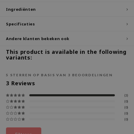
ecipe
Ingrediënten
dia
Specificaties
 Skin
odal
Andere klanten bekeken ook
nskin
This product is available in the following
ruharu Wonder
variants:
imish
ika Holika
5
STERREN OP BASIS VAN
3
BEOORDELINGEN
3
Reviews
GGEE
Dew Care
(3)
iyoon
(0)
(0)
m From
(0)
(0)
deed Labs
isfree