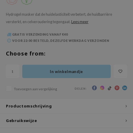
 Wishtrend
limax
Hydrogel masker dat de huidelasticiteit verbetert, de huidbarrière
versterkt, en celveroudering tegengaat.
Lees meer
IO
SRX
GRATIS VERZENDING VANAF €40
riya
VOOR 22:00 BESTELD, DEZELFDE WERKDAG VERZONDEN
wytree
Choose from:
ctor.G
uble Dare
In winkelmandje
 Althea
 Ceuracle
DELEN:
Toevoegen aan vergelijking
zavecca
bryolisse
Productomschrijving
ude House
Gebruikswijze
olio
oir