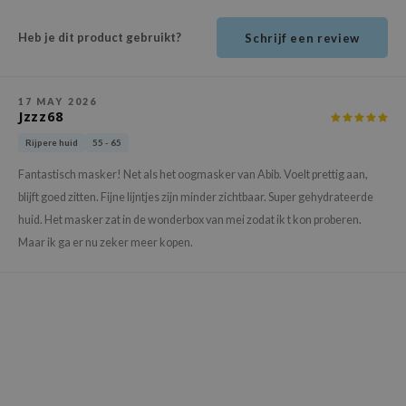
ehan
Heb je dit product gebruikt?
Schrijf een review
ntree
s Skin
NIK
17 MAY 2026
Jzzz68
n Skin
Rijpere huid
55 - 65
jun
Fantastisch masker! Net als het oogmasker van Abib. Voelt prettig aan,
solution
blijft goed zitten. Fijne lijntjes zijn minder zichtbaar. Super gehydrateerde
miso
huid. Het masker zat in de wonderbox van mei zodat ik t kon proberen.
irs
Maar ik ga er nu zeker meer kopen.
avuu
elf
se
ndal
dor