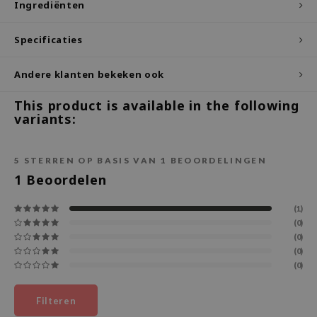
Ingrediënten
ecipe
Specificaties
dia
 Skin
Andere klanten bekeken ook
odal
This product is available in the following
nskin
variants:
ruharu Wonder
imish
5
STERREN OP BASIS VAN
1
BEOORDELINGEN
ika Holika
1
Beoordelen
GGEE
(1)
Dew Care
(0)
(0)
iyoon
(0)
m From
(0)
deed Labs
Filteren
isfree