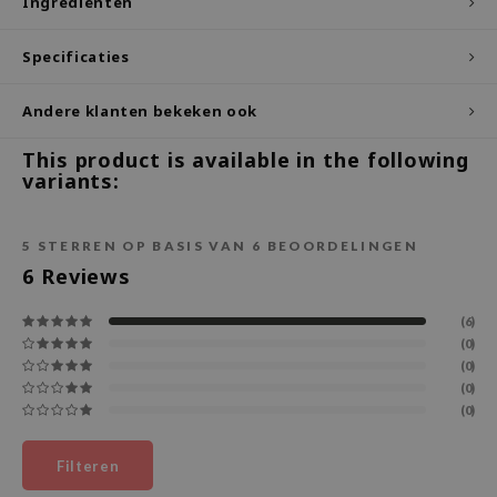
Ingrediënten
ecipe
Specificaties
dia
 Skin
Andere klanten bekeken ook
odal
This product is available in the following
nskin
variants:
ruharu Wonder
imish
5
STERREN OP BASIS VAN
6
BEOORDELINGEN
6
Reviews
ika Holika
GGEE
(6)
Dew Care
(0)
(0)
iyoon
(0)
m From
(0)
deed Labs
Filteren
isfree