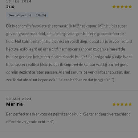
13 FEB 2024
xsoon
Iris
onshot
Gevoelige huid
18 - 24
CIFIC
Dit is echt mijn favoriete sheet mask! Ik blijf het kopen! Mijn huid is super
gevoelig voor roodheid, ben acne-gevoelig en heb een gecombineerde
rd
huid. Het kalmeert mijn huid direct en voedt diep. Ideaal als je ervoor je huid
ogen
hebt ge-exfolieerd en erna dit fijne masker aanbrengt, dan kalmeert de
ne Less
huid zo goed en heb je een stralend zacht huidje! Het enige min puntje is dat
ach C
het masker realiteit klein is, dus ik knip met de schaar wat bij om het goed
op mijn gezicht te laten passen. Als het serum los verkrijgbaar zou zijn, dan
ripera
zou ik dat absoluut kopen ook! Helaas hebben ze dat (nog) niet. "}
itfée
ykology
13 JAN 2024
rito SEOUL
Marina
unkang Yul
Een perfect masker voor de geïrriteerde huid. Gegarandeerd verzachtend
l Barrier
effect de volgende ochtend"}
:p