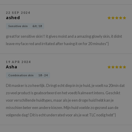
gom
arecipe
22 SEP 2024
ashed
neige
Sensitive skin
&lt; 18
CQUEEN
great for sensitive skin!! it gives moist and a amazing glowly skin, it didnt
ke P:rem
leave my face red and irritated after having it on for 20 minutes"}
monde
sil
19 APR 2024
ry May
Asha
diheal
Combination skin
18 - 24
dipeel
Dit masker is zo heerlijk. Dringt echt diep in in je huid, je voelt na 20min dat
mebox
zo veel product is geabsorbeerd en het voedt/kalmeert intens. Geschikt
voor verschillende huidtypes, maar als je een droge huid hebt kan je
guhara
misschien beter een andere kiezen. Mijn huid voelde zo gezond aan de
seEnScene
volgende dag! Dit is echt underrated voor als je wat TLC nodig hebt"}
ssha
zon