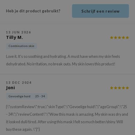
ehan
Heb je dit product gebruikt?
Schrijf een review
ntree
s Skin
NIK
13 JUN 2026
Tilly M.
n Skin
Combination skin
jun
Love it. It's so soothing and hydrating. A must have when my skin feels
solution
dehydrated. No irritation, no break outs. My skin loves this product!
miso
irs
13 DEC 2024
Joni
avuu
Gevoelige huid
25 - 34
elf
{\"customReview\":true,\"skinType\":\"Gevoelige huid\",\"ageGroup\":\"25
se
- 34\",\"reviewContent\":\"Wow this mask is amazing. My skin was dry and
ndal
it looked dull/tired. After using this mask I felt so much better/shiny. Will
dor
buy these again. \"}"}