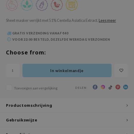
 Wishtrend
limax
Sheet masker verrijkt met 51% Centella Asiatica Extract.
Lees meer
IO
SRX
GRATIS VERZENDING VANAF €40
VOOR 22:00 BESTELD, DEZELFDE WERKDAG VERZONDEN
riya
wytree
Choose from:
ctor.G
uble Dare
In winkelmandje
 Althea
 Ceuracle
DELEN:
Toevoegen aan vergelijking
zavecca
Productomschrijving
bryolisse
ude House
Gebruikswijze
olio
oir