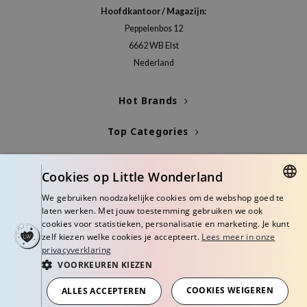
Hoofdkantoor / Magazijn:
e Plant Base
Peppelenbos 12
e Saem
6662 WB Elst
A'M
Nederland
 Cool For School
Hot Brands
rriden
oiareuke
Top Categories
icharm
Blogs
 Cosmetics
Cookies op Little Wonderland
lcos Kwailnara
Info
We gebruiken noodzakelijke cookies om de webshop goed te
-1
DUTCH
laten werken. Met jouw toestemming gebruiken we ook
cookies voor statistieken, personalisatie en marketing. Je kunt
dah
ENGLISH
zelf kiezen welke cookies je accepteert.
Lees meer in onze
SE
privacyverklaring
VOORKEUREN KIEZEN
borian
© Copyright 2026 Little Wonderland - Korean skincare specialized store in
Europe
COOKIES WEIGEREN
ALLES ACCEPTEREN
ianclub
Algemene voorwaarden
Privacy Policy
Disclaimer