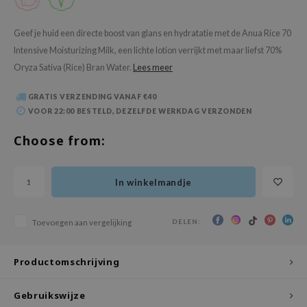
 Wishtrend
limax
Geef je huid een directe boost van glans en hydratatie met de Anua Rice 70
Intensive Moisturizing Milk, een lichte lotion verrijkt met maar liefst 70%
IO
Oryza Sativa (Rice) Bran Water.
Lees meer
SRX
riya
GRATIS VERZENDING VANAF €40
VOOR 22:00 BESTELD, DEZELFDE WERKDAG VERZONDEN
wytree
ctor.G
Choose from:
uble Dare
 Althea
In winkelmandje
 Ceuracle
zavecca
DELEN:
Toevoegen aan vergelijking
bryolisse
Productomschrijving
ude House
olio
Gebruikswijze
oir