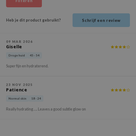
Filteren
ehan
ntree
Heb je dit product gebruikt?
Schrijf een review
s Skin
NIK
09 MAR 2026
n Skin
Giselle
jun
Droge huid
45 - 54
solution
Super fijn en hydraterend.
miso
irs
23 NOV 2025
Patience
avuu
elf
Normal skin
18 - 24
se
Really hydrating …. Leaves a good subtle glow on
ndal
dor