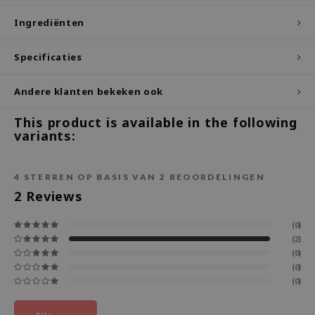
ecipe
Ingrediënten
dia
Specificaties
 Skin
odal
Andere klanten bekeken ook
nskin
This product is available in the following
ruharu Wonder
variants:
imish
ika Holika
4
STERREN OP BASIS VAN
2
BEOORDELINGEN
2
Reviews
GGEE
Dew Care
(0)
iyoon
(2)
(0)
m From
(0)
(0)
deed Labs
isfree