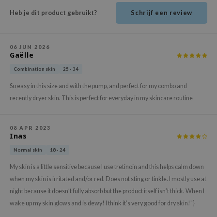
ehan
Heb je dit product gebruikt?
Schrijf een review
ntree
s Skin
06 JUN 2026
NIK
Gaëlle
n Skin
Combination skin
25 - 34
jun
So easy in this size and with the pump, and perfect for my combo and
solution
recently dryer skin. This is perfect for everyday in my skincare routine
miso
irs
08 APR 2023
Inas
avuu
Normal skin
18 - 24
elf
My skin is a little sensitive because I use tretinoin and this helps calm down
se
when my skin is irritated and/or red. Does not sting or tinkle. I mostly use at
ndal
night because it doesn’t fully absorb but the product itself isn’t thick. When I
dor
wake up my skin glows and is dewy! I think it’s very good for dry skin!"}