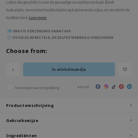
Lotion die geschikt is voor de gevoelige en vochtarme huid. Biedt
 Wishtrend
hydratatie, vermindert huidirritaties op kalmerende wijze, en versterkt de
limax
huidbarrière.
Lees meer
IO
GRATIS VERZENDING VANAF €40
SRX
VOOR 22:00 BESTELD, DEZELFDE WERKDAG VERZONDEN
riya
Choose from:
wytree
ctor.G
In winkelmandje
uble Dare
 Althea
DELEN:
Toevoegen aan vergelijking
 Ceuracle
zavecca
Productomschrijving
bryolisse
ude House
Gebruikswijze
olio
Ingrediënten
oir