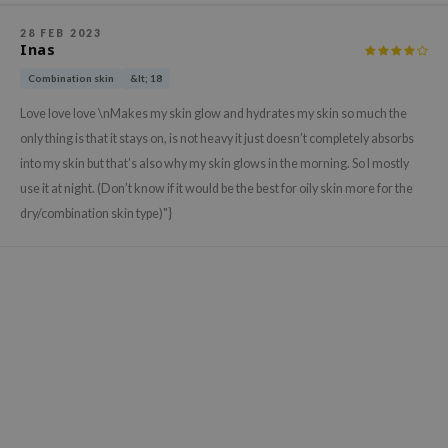
gom
arecipe
28 FEB 2023
Inas
neige
Combination skin
&lt; 18
CQUEEN
Love love love \nMakes my skin glow and hydrates my skin so much the
ke P:rem
only thing is that it stays on, is not heavy it just doesn’t completely absorbs
monde
into my skin but that’s also why my skin glows in the morning. So I mostly
sil
use it at night. (Don’t know if it would be the best for oily skin more for the
dry/combination skin type)"}
ry May
diheal
dipeel
mebox
guhara
seEnScene
ssha
zon