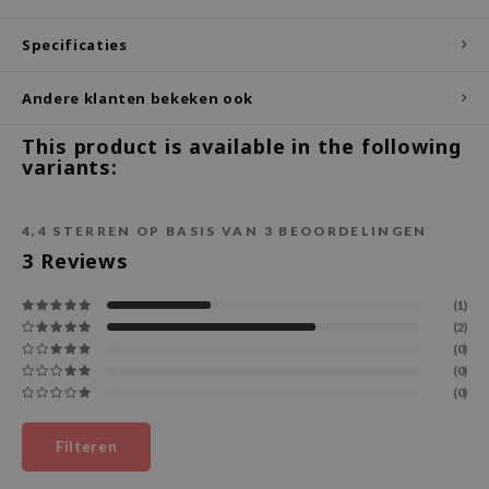
ecipe
Specificaties
dia
Andere klanten bekeken ook
 Skin
odal
This product is available in the following
variants:
nskin
ruharu Wonder
4,4
STERREN OP BASIS VAN
3
BEOORDELINGEN
imish
3
Reviews
ika Holika
GGEE
(1)
(2)
Dew Care
(0)
iyoon
(0)
(0)
m From
deed Labs
Filteren
isfree