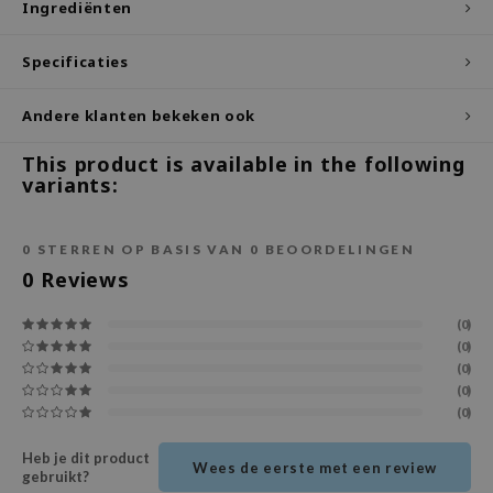
Ingrediënten
ecipe
Specificaties
dia
 Skin
Andere klanten bekeken ook
odal
This product is available in the following
nskin
variants:
ruharu Wonder
imish
0
STERREN OP BASIS VAN
0
BEOORDELINGEN
ika Holika
0
Reviews
GGEE
(0)
Dew Care
(0)
(0)
iyoon
(0)
m From
(0)
deed Labs
Heb je dit product
Wees de eerste met een review
gebruikt?
isfree