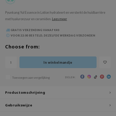
 Wishtrend
limax
Pyunkang Yul Essence in Lotion hydrateert en versterkt de huidbarrière
met hyaluronzuur en ceramiden.
Lees meer
IO
SRX
GRATIS VERZENDING VANAF €40
riya
VOOR 22:00 BESTELD, DEZELFDE WERKDAG VERZONDEN
wytree
Choose from:
ctor.G
uble Dare
In winkelmandje
 Althea
 Ceuracle
DELEN:
Toevoegen aan vergelijking
zavecca
bryolisse
Productomschrijving
ude House
Gebruikswijze
olio
oir