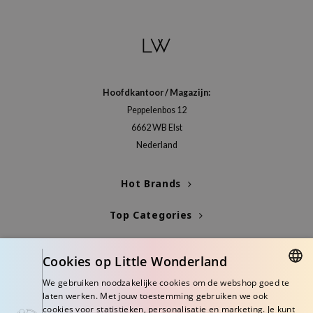
gom
arecipe
neige
CQUEEN
ke P:rem
Hoofdkantoor / Magazijn:
monde
Peppelenbos 12
6662 WB Elst
sil
Nederland
ry May
diheal
Hot Brands
dipeel
Top Categories
mebox
guhara
Blogs
Cookies op Little Wonderland
seEnScene
Info
We gebruiken noodzakelijke cookies om de webshop goed te
ssha
DUTCH
laten werken. Met jouw toestemming gebruiken we ook
zon
cookies voor statistieken, personalisatie en marketing. Je kunt