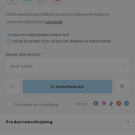
 Wishtrend
limax
Ondersteund de gezondheid van de huid, kalmeert irritaties en
verminderd fijne lijntjes
Lees meer
IO
SRX
GRATIS VERZENDING VANAF €40
riya
VOOR 22:00 BESTELD, DEZELFDE WERKDAG VERZONDEN
wytree
MAAK EEN KEUZE:
*
ctor.G
30 ml - €18,99
uble Dare
 Althea
In winkelmandje
 Ceuracle
zavecca
DELEN:
Toevoegen aan vergelijking
bryolisse
ude House
Productomschrijving
olio
oir