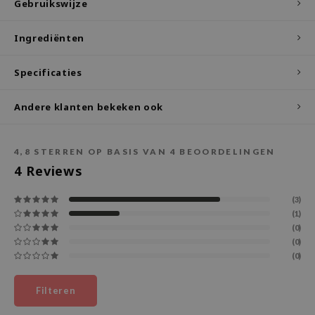
Gebruikswijze
ecipe
Ingrediënten
dia
 Skin
Specificaties
odal
Andere klanten bekeken ook
nskin
ruharu Wonder
4,8
STERREN OP BASIS VAN
4
BEOORDELINGEN
imish
4
Reviews
ika Holika
GGEE
(3)
(1)
Dew Care
(0)
iyoon
(0)
(0)
m From
deed Labs
Filteren
isfree