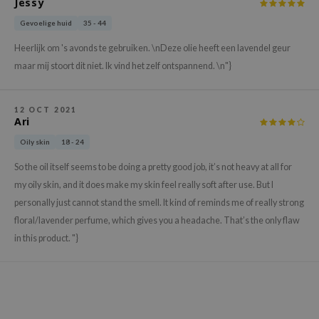
Jessy
gom
arecipe
Gevoelige huid
35 - 44
neige
Heerlijk om 's avonds te gebruiken. \nDeze olie heeft een lavendel geur
maar mij stoort dit niet. Ik vind het zelf ontspannend. \n"}
CQUEEN
ke P:rem
12 OCT 2021
monde
Ari
sil
Oily skin
18 - 24
ry May
So the oil itself seems to be doing a pretty good job, it’s not heavy at all for
diheal
my oily skin, and it does make my skin feel really soft after use. But I
dipeel
personally just cannot stand the smell. It kind of reminds me of really strong
floral/lavender perfume, which gives you a headache. That’s the only flaw
mebox
in this product. "}
guhara
seEnScene
ssha
zon