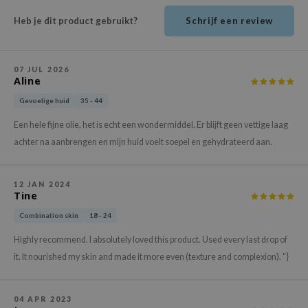
ehan
Heb je dit product gebruikt?
Schrijf een review
ntree
s Skin
07 JUL 2026
NIK
Aline
n Skin
Gevoelige huid
35 - 44
jun
Een hele fijne olie, het is echt een wondermiddel. Er blijft geen vettige laag
solution
achter na aanbrengen en mijn huid voelt soepel en gehydrateerd aan.
miso
irs
12 JAN 2024
Tine
avuu
Combination skin
18 - 24
elf
Highly recommend. I absolutely loved this product. Used every last drop of
se
it. It nourished my skin and made it more even (texture and complexion). "}
ndal
dor
04 APR 2023