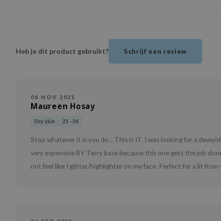
Heb je dit product gebruikt?
Schrijf een review
06 NOV 2021
Maureen Hosay
Dry skin
25 - 34
Stop whatever it is you do... This is IT. I was looking for a dewy/
very expensive BY Terry base because this one gets the job done 
not feel like I glitter/highlighter on my face. Perfect for a lit from