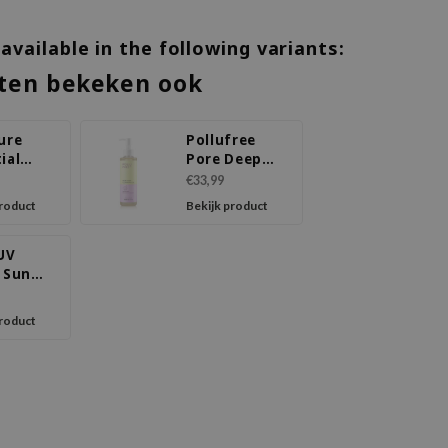
 available in the following variants:
ten bekeken ook
ure
Pollufree
ial
Pore Deep
Cleansing Oil
€33,99
product
Bekijk product
 UV
d Sun
ce
+ PA
product