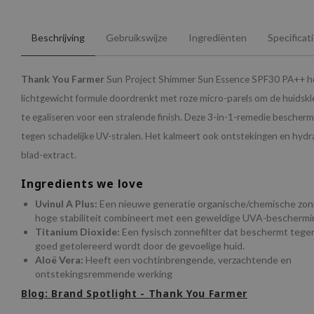
Beschrijving
Gebruikswijze
Ingrediënten
Specificat
Thank You Farmer
Sun Project Shimmer Sun Essence SPF30 PA++ he
lichtgewicht formule doordrenkt met roze micro-parels om de huidskle
te egaliseren voor een stralende finish. Deze 3-in-1-remedie bescher
tegen schadelijke UV-stralen. Het kalmeert ook ontstekingen en hydr
blad-extract.
Ingredients we love
Uvinul A Plus:
Een nieuwe generatie organische/chemische zonn
hoge stabiliteit combineert met een geweldige UVA-beschermi
Titanium Dioxide:
Een fysisch zonnefilter dat beschermt tege
goed getolereerd wordt door de gevoelige huid.
Aloë Vera:
Heeft een vochtinbrengende, verzachtende en
ontstekingsremmende werking
Blog: Brand Spotlight - Thank You Farmer