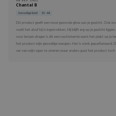
06 SEP 2021
Chantal B
Gevoelige huid
35 - 44
Dit product geeft een mooi gezonde glow aan je gezicht. Ook ond
voelt het alsof hij is ingetrokken. Hij blijft erg op je gezicht li
voor lenzen drager is dit een nachtmerrie want het plakt op je le
het product mijn gevoelige wangen. Het is sterk geparfumeerd. 
ver van mijn ogen te smeren maar anders gaat het product toch 