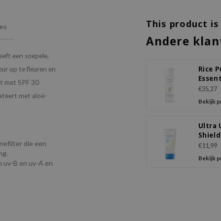
This product is
ies
Andere klan
eft een soepele,
Rice P
ur op te fleuren en
Essent
mt met SPF 30
Toner
€35,27
ateert met aloë-
Bekijk 
Ultra
Shiel
efilter die een
Essen
€11,99
ng.
SPF50
Bekijk 
n uv-B en uv-A en
++++