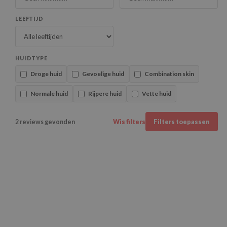
LEEFTIJD
HUIDTYPE
Droge huid
Gevoelige huid
Combination skin
Normale huid
Rijpere huid
Vette huid
2 reviews gevonden
Wis filters
Filters toepassen