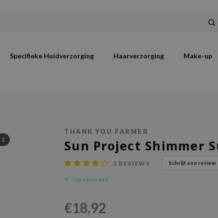
Specifieke Huidverzorging
Haarverzorging
Make-up
THANK YOU FARMER
/
2
Sun Project Shimmer S
2
REVIEWS
Schrijf een review
Op voorraad
€18,92