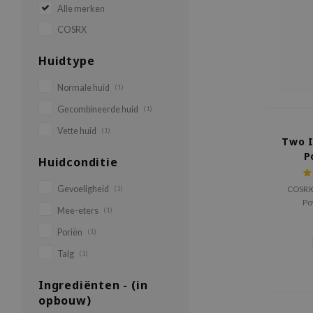
Alle merken
COSRX
Huidtype
Normale huid
(1)
Gecombineerde huid
(1)
Vette huid
(1)
Two I
P
Huidconditie
Gevoeligheid
(1)
COSRX 
Po
Mee-eters
(1)
talgbes
verstop
Poriën
(1)
Talg
(1)
Ingrediënten - (in
opbouw)