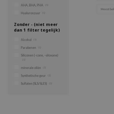
AHA, BHA, PHA
(1)
Meest be
Hyaluronzuur
(1)
Zonder - (niet meer
dan 1 filter tegelijk)
Alcohol
(1)
Parabenen
(1)
Siliconen (-cone, -siloxane)
(1)
minerale oliën
(1)
Synthetische geur
(1)
Sulfaten (SLS/SLES)
(1)