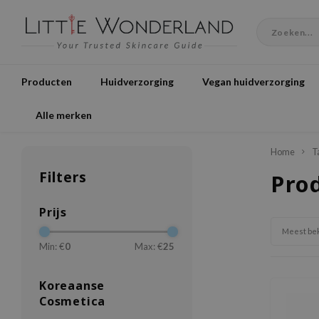
Producten
Huidverzorging
Vegan huidverzorging
Alle merken
Home
T
Filters
Pro
Prijs
Meest be
Min: €
0
Max: €
25
Koreaanse
Cosmetica