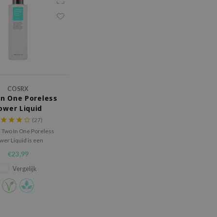
COSRX
n One Poreless
ower Liquid
(27)
Two In One Poreless
wer Liquid is een
trijdende vloeistof die
€23,99
te poriën verwijdert.
Vergelijk