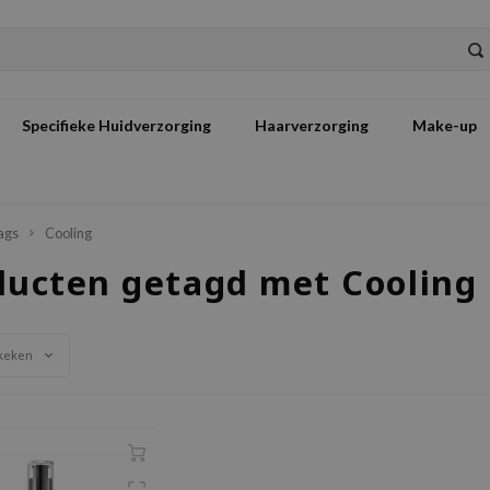
Specifieke Huidverzorging
Haarverzorging
Make-up
ags
Cooling
ducten getagd met Cooling
keken