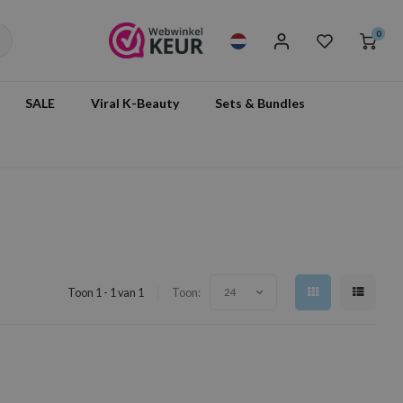
0
SALE
Viral K-Beauty
Sets & Bundles
Toon 1 - 1 van 1
Toon:
24