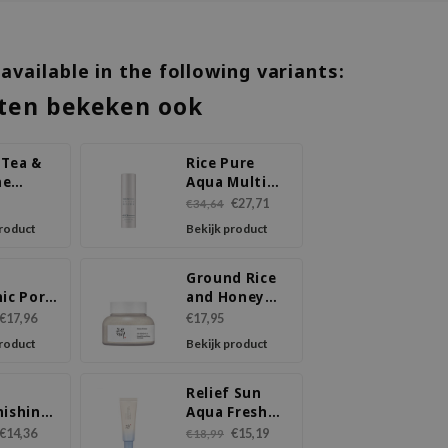
 available in the following variants:
ten bekeken ook
 Tea &
Rice Pure
me
Aqua Multi
er
Balm
€27,71
€34,64
product
Bekijk product
Ground Rice
ic Pore
and Honey
Mask
Glow Mask
€17,96
€17,95
product
Bekijk product
Relief Sun
nishing
Aqua Fresh
ilk
Rice + B5
€14,36
€15,19
€18,99