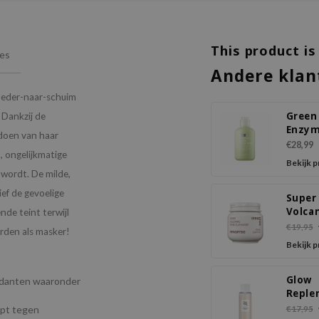
This product is
ies
Andere klan
oeder-naar-schuim
Green
 Dankzij de
Enzy
tdoen van haar
Powd
€28,99
, ongelijkmatige
Bekijk 
 wordt. De milde,
ief de gevoelige
Super
Volcan
nde teint terwijl
Clay 
€19,95
orden als masker!
Bekijk 
Glow
xidanten waaronder
Reple
Rice M
lpt tegen
€17,95