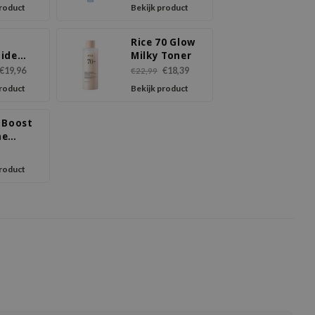
SPF50++++
product
Bekijk product
Rice 70 Glow
ide
Milky Toner
ting
€19,96
€18,39
€22,99
er Serum
product
Bekijk product
 Boost
me
r Wash
product