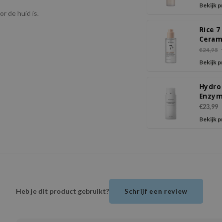
Bekijk 
or de huid is.
Rice 7
Ceram
Hydra
€24,95
Barri
Bekijk 
Hydro
Enzy
Powde
€23,99
Bekijk 
Heb je dit product gebruikt?
Schrijf een review