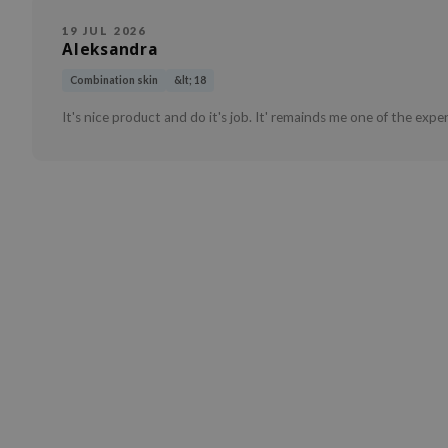
19 JUL 2026
Aleksandra
Combination skin
&lt; 18
It's nice product and do it's job. It' remainds me one of the exp