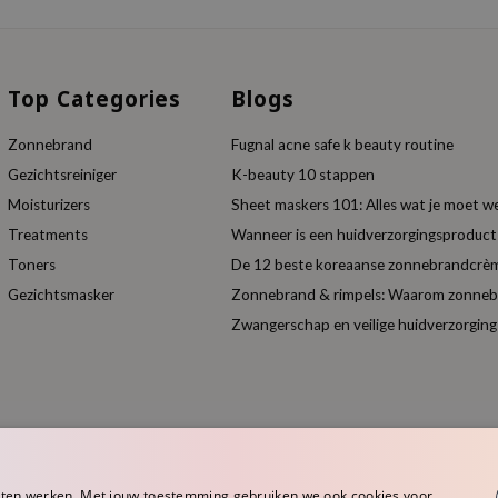
Top Categories
Blogs
Zonnebrand
Fugnal acne safe k beauty routine
Gezichtsreiniger
K-beauty 10 stappen
Moisturizers
Sheet maskers 101: Alles wat je moet w
Treatments
Wanneer is een huidverzorgingsproduc
Toners
De 12 beste koreaanse zonnebrandcrèm
Gezichtsmasker
Zonnebrand & rimpels: Waarom zonnebra
Zwangerschap en veilige huidverzorging
aten werken. Met jouw toestemming gebruiken we ook cookies voor