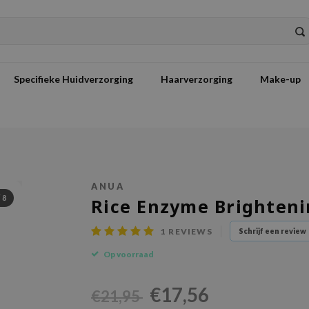
Specifieke Huidverzorging
Haarverzorging
Make-up
ANUA
/
8
Rice Enzyme Brighteni
1
REVIEWS
Schrijf een review
Op voorraad
€17,56
€21,95