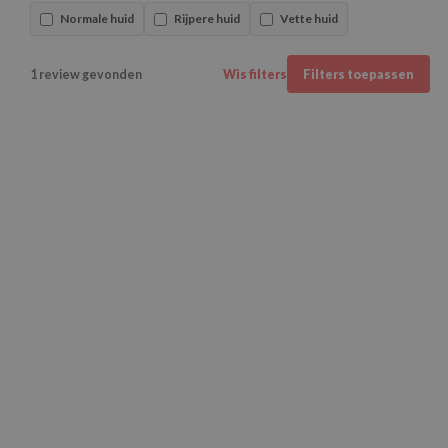
Normale huid
Rijpere huid
Vette huid
1 review gevonden
Wis filters
Filters toepassen