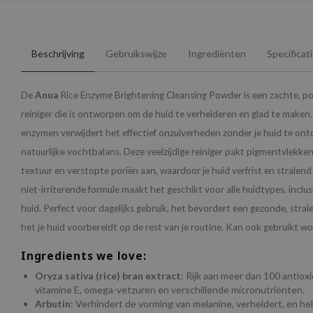
Beschrijving
Gebruikswijze
Ingrediënten
Specificat
De
Anua
Rice Enzyme Brightening Cleansing Powder is een zachte, p
reiniger die is ontworpen om de huid te verhelderen en glad te maken.
enzymen verwijdert het effectief onzuiverheden zonder je huid te on
natuurlijke vochtbalans. Deze veelzijdige reiniger pakt pigmentvlekken
textuur en verstopte poriën aan, waardoor je huid verfrist en stralend
niet-irriterende formule maakt het geschikt voor alle huidtypes, inclus
huid. Perfect voor dagelijks gebruik, het bevordert een gezonde, strale
het je huid voorbereidt op de rest van je routine. Kan ook gebruikt w
Ingredients we love:
Oryza sativa (rice) bran extract
: Rijk aan meer dan 100 antio
vitamine E, omega-vetzuren en verschillende micronutriënten.
Arbutin
: Verhindert de vorming van melanine, verheldert, en he