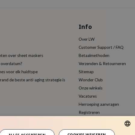
Info
Over LW
Customer Support / FAQ
eten over sheet maskers
Betaalmethoden
t overdatum?
Verzenden & Retourneren
es voor elk huidtype
Sitemap
nd de beste anti-aging strategie is
Wonder Club
Onze winkels
Vacatures
Herroeping aanvragen
Registreren
Vergelijk producten
COOKIES WEIGEREN