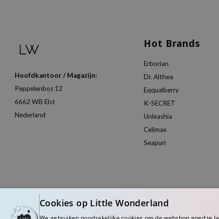
Hot Brands
Erborian
Hoofdkantoor / Magazijn:
Dr. Althea
Peppelenbos 12
Eqqualberry
6662 WB Elst
K-SECRET
Nederland
Unleashia
Celimax
Seapuri
Cookies op Little Wonderland
We gebruiken noodzakelijke cookies om de webshop goed te l