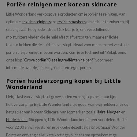
Poriën reinigen met korean skincare
Little Wonderland verkoopt vele producten om je poriën te reinigen. Van
optimale
gezichtsreinigers
tot
gezichtsmaskers
om de huid te zuiveren, bij
ons zit je aan het goede adres. Ook kun je bij ons verschillende
moisturizers vinden die de huid effectief verzorgen, maar een lichte
textuur hebben die de huid niet verstopt.
Ideaal voor mensen met verstopte
poriën die gereinigd moeten worden. Kom je er toch niet uit? Bekijk eens
onze blog "
Grove poriën? Deze ingrediënten helpen
!" voor meer
informatie over de juiste ingredienten tegen poriën.
Poriën huidverzorging kopen bij Little
Wonderland
Heb je last van verstopte of grove poriën en ben je op zoek naar fijne
huidverzorging? Bij Little Wonderland zit je goed, want wij hebben alles op
het gebied van Korean Skincare, van topmerken zoals
Klairs
,
Neogen
en
Etude House
. Shoppen bij Little Wonderland heeft meer voordelen. Bestel
voor 22:00 en wij versturen je pakketje dezelfde dag nog. Spaar Wonder
Points en ontvang de leukste kortingsvouchers om op toekomstige