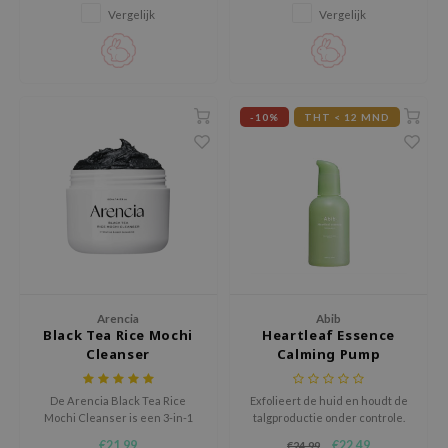
in de poriën reinigt.
overtollig talg en mee-eters in
Vergelijk
Vergelijk
xsoon
één stap effectief verwijdert.
onshot
CIFIC
rd
-10%
THT < 12 MND
ogen
ne Less
ach C
ripera
itfée
ykology
Arencia
Abib
rito SEOUL
Black Tea Rice Mochi
Heartleaf Essence
Cleanser
Calming Pump
unkang Yul
l Barrier
De Arencia Black Tea Rice
Exfolieert de huid en houdt de
Mochi Cleanser is een 3-in-1
talgproductie onder controle.
:p
gezichtsreiniger die fungeert
Kalmeert de gevoelige en
€21,99
€22,49
€24,99