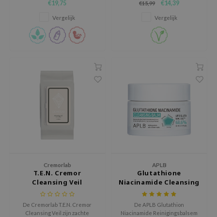
€19,75
€14,39
€15,99
tch Me Patch
exfoliëring combineert met
groene thee.
diepe reiniging.
Vergelijk
Vergelijk
ZIGAE MANSION
e-Day's You
SECRET
nell
ndsay
QUALBERRY
YTH
ka
nhalla
aye
Cremorlab
APLB
ganifect
T.E.N. Cremor
Glutathione
Cleansing Veil
Niacinamide Cleansing
ee
Balm
ernative Stereo
De Cremorlab T.E.N. Cremor
De APLB Glutathion
Cleansing Veil zijn zachte
Niacinamide Reinigingsbalsem
nce