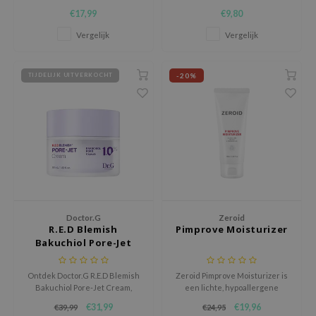
reinigingsdoekjes die make-up,
reinigt, hydrateert en
€17,99
€9,80
vuil en onzuiverheden
revitaliseert de gevoelige huid
AAH
moeiteloos verwijderen terwijl
op milde wijze met een geurvrije
Vergelijk
Vergelijk
RCELL
ze de huid hydrateren.
formule.
EMORLAB
-20%
TIJDELIJK UITVERKOCHT
.Melaxin
amisa
nyo
apuri
ture Republic
ev
tseline
Doctor.G
Zeroid
R.E.D Blemish
Pimprove Moisturizer
 Placosmetics
Bakuchiol Pore-Jet
Cream
roid
Ontdek Doctor.G R.E.D Blemish
Zeroid Pimprove Moisturizer is
ecell
Bakuchiol Pore-Jet Cream,
een lichte, hypoallergene
ontworpen voor gevoelige en
gezichtscrème voor de vette,
ixir
€31,99
€19,96
€39,99
€24,95
onzuivere huid. Het hydrateert,
gecombineerde en