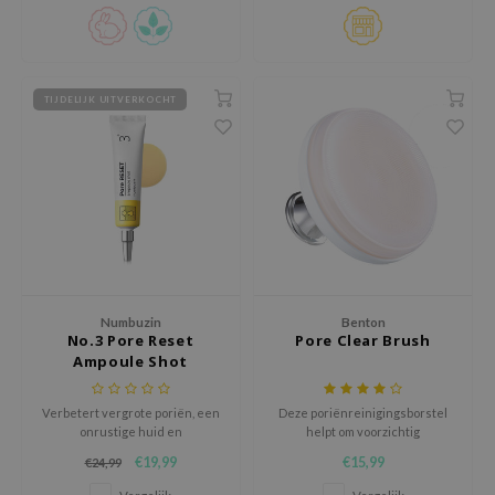
vochtbalans behoudt voor een
ehan
zachte, frisse huid.
ntree
s Skin
TIJDELIJK UITVERKOCHT
NIK
n Skin
jun
solution
miso
irs
Numbuzin
Benton
avuu
No.3 Pore Reset
Pore Clear Brush
elf
Ampoule Shot
se
Verbetert vergrote poriën, een
Deze poriënreinigingsborstel
ndal
onrustige huid en
helpt om voorzichtig
pigmentatieproblemen terwijl
onzuiverheden en vuil in de
dor
€19,99
€15,99
€24,99
de huidelasticiteit wordt
poriën te verwijderen.
verbeterd.