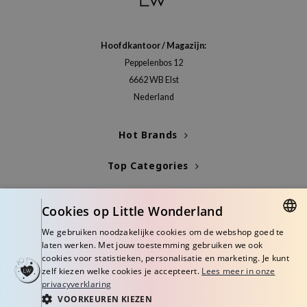
Hoofdkantoor / Magazijn:
Peppelenbos 12
6662 WB Elst
Nederland
Hot Brands
Top Categories
Blogs
Cookies op Little Wonderland
Info
We gebruiken noodzakelijke cookies om de webshop goed te
DUTCH
laten werken. Met jouw toestemming gebruiken we ook
cookies voor statistieken, personalisatie en marketing. Je kunt
ENGLISH
zelf kiezen welke cookies je accepteert.
Lees meer in onze
privacyverklaring
VOORKEUREN KIEZEN