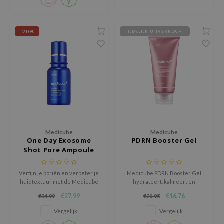
 Wishtrend
limax
-20%
TIJDELIJK UITVERKOCHT
IO
SRX
riya
wytree
ctor.G
uble Dare
 Althea
Medicube
Medicube
One Day Exosome
PDRN Booster Gel
 Ceuracle
Shot Pore Ampoule
7500
zavecca
Verfijn je poriën en verbeter je
Medicube PDRN Booster Gel
bryolisse
huidtextuur met de Medicube
hydrateert, kalmeert en
One Day Exosome Shot Pore
versterkt de huidbarrière.
ude House
€27,99
€16,76
€34,99
€20,95
Ampoule 7500, een krachtig
Vermindert roodheid en laat de
olio
serum met 7500 ppm exosomen
huid stralen.
Vergelijk
Vergelijk
dat de huid diep voedt en
oir