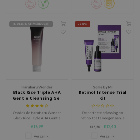
zichtbare resultaten levert
binnen slechts één gebruik.
ecipe
dia
-20%
TIJDELIJK UITVERKOCHT
 Skin
odal
nskin
ruharu Wonder
imish
ika Holika
GGEE
Haruharu Wonder
Some By Mi
Black Rice Triple AHA
Retinol Intense Trial
Dew Care
Gentle Cleansing Gel
Kit
iyoon
Ontdek de HaruHaru Wonder
De perfecte oplossing om
m From
Black Rice Triple AHA Gentle
retinol toe te voegen aan je
Cleansing Gel. Het reinigt,
skincare routine!
deed Labs
€16,99
€12,40
€15,50
hydrateert en exfolieert de
huid, verwijdert make-up en
isfree
Vergelijk
Vergelijk
overtollig talg, terwijl het de