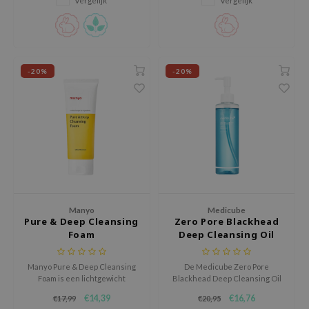
Vergelijk
Vergelijk
gom
arecipe
neige
CQUEEN
-20%
-20%
ke P:rem
monde
sil
ry May
diheal
dipeel
Manyo
Medicube
mebox
Pure & Deep Cleansing
Zero Pore Blackhead
Foam
Deep Cleansing Oil
guhara
seEnScene
Manyo Pure & Deep Cleansing
De Medicube Zero Pore
ssha
Foam is een lichtgewicht
Blackhead Deep Cleansing Oil
reiniger die verandert in een
is een lichte maar krachtige
€14,39
€16,76
€17,99
€20,95
zon
dicht, ultrafijn schuim dat diep
reinigingsolie die make-up,