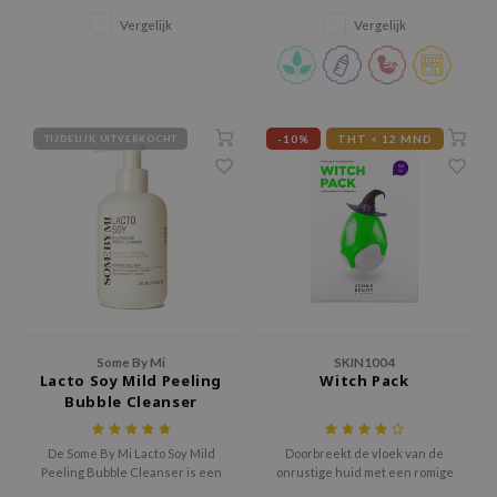
op milde wijze met een geurvrije
te versterken.
Vergelijk
Vergelijk
jar
formule.
dicube
s de BAHA
ren
-10%
THT < 12 MND
TIJDELIJK UITVERKOCHT
ybyred
encia
udio 17
ly
odance
ja
Some By Mi
SKIN1004
Lacto Soy Mild Peeling
Witch Pack
Bubble Cleanser
VEBLUE
o
De Some By Mi Lacto Soy Mild
Doorbreekt de vloek van de
Peeling Bubble Cleanser is een
onrustige huid met een romige
use of Hur
innovatief product die zachte
moddertextuur boordevol