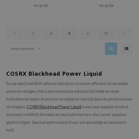
kalmeert, vermindert roodheid
acnegevoelige huid die snel uit
oel
Vergelijk
Vergelijk
en verbetert de huidbarrière,
balans raakt.
tras
waardoor de huid zacht en
stralend blijft. Perfect voor
owus
dagelijks gebruik.
 Reju-All
1
4
5
6
17
gredients
Meest bekeken
ydoll
ntellian24
owpure
COSRX Blackhead Power Liquid
ower Mate
Een product met BHA oftewel salicylzuur is enorm effectief om verstopte
ist
poriën te reinigen. Het is een chemische exfoliant die helpt om dode
huidcellen en talg in de porie te verwijderen voordat deze de poriën kunnen
rka
verstoppen.
COSRX Blackhead Power Liquid
is een zeer populair product,
een toner met BHA die helpt om een huid met mee-eters weer egaal en
glad te krijgen. Speciaal geformuleerd voor een gevoelige en onzuivere
huid.