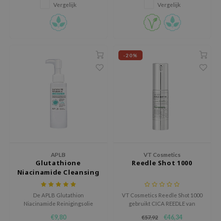
geavanceerd verstevigend en
exfolieert zonder irritatie te
RMA:B
Vergelijk
Vergelijk
regenererend masker dat helpt
veroorzaken.
om de elasticiteit en hydratatie
leashia
van de huid te herstellen.
mbuzin
HI
-20%
e Potions
essed Moon
ine
ora
lorgram
xir
APLB
VT Cosmetics
IN&LAB
Glutathione
Reedle Shot 1000
Niacinamide Cleansing
ling Bird
Oil
CREA &Honey
De APLB Glutathion
VT Cosmetics Reedle Shot 1000
edly
Niacinamide Reinigingsolie
gebruikt CICA REEDLE van
reinigt, hydrateert en
microformaat, Ceramide NP en
€9,80
€46,34
Tir
€57,92
revitaliseert de gevoelige huid
Aminozuurcomplex om de huid