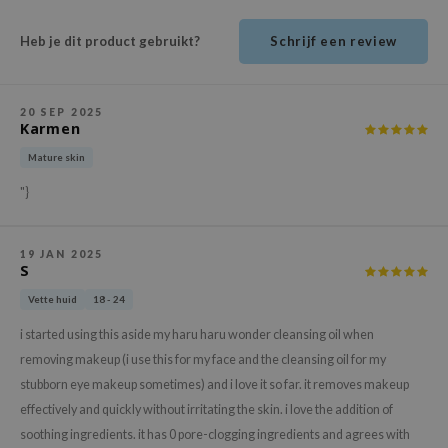
ehan
Heb je dit product gebruikt?
Schrijf een review
ntree
s Skin
NIK
20 SEP 2025
Karmen
n Skin
Mature skin
jun
"}
solution
miso
19 JAN 2025
irs
S
avuu
Vette huid
18 - 24
elf
i started using this aside my haru haru wonder cleansing oil when
se
removing makeup (i use this for my face and the cleansing oil for my
stubborn eye makeup sometimes) and i love it so far. it removes makeup
ndal
effectively and quickly without irritating the skin. i love the addition of
dor
soothing ingredients. it has 0 pore-clogging ingredients and agrees with