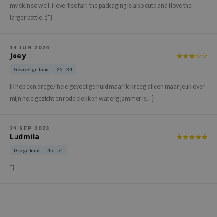
gom
my skin so well. i love it so far! the packaging is also cute and i love the
arecipe
larger bottle. :)"}
neige
CQUEEN
14 JUN 2024
Joey
ke P:rem
Gevoelige huid
25 - 34
monde
Ik heb een droge/ hele gevoelige huid maar ik kreeg alleen maar jeuk over
sil
mijn hele gezicht en rode plekken wat erg jammer is. "}
ry May
diheal
29 SEP 2023
Ludmila
dipeel
Droge huid
45 - 54
mebox
guhara
"}
seEnScene
ssha
zon