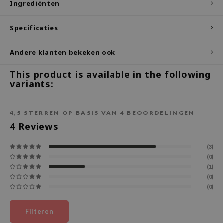
Ingrediënten
ecipe
Specificaties
dia
 Skin
Andere klanten bekeken ook
odal
This product is available in the following
nskin
variants:
ruharu Wonder
imish
4,5
STERREN OP BASIS VAN
4
BEOORDELINGEN
ika Holika
4
Reviews
GGEE
(3)
Dew Care
(0)
(1)
iyoon
(0)
m From
(0)
deed Labs
Filteren
isfree