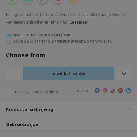
 Wishtrend
limax
Reinigt de huid effectief en mild, verzacht met Centella Asiatica-extract en
vermindert uitdroging na het reinigen.
Lees meer
IO
SRX
GRATIS VERZENDING VANAF €40
riya
VOOR 22:00 BESTELD, DEZELFDE WERKDAG VERZONDEN
wytree
Choose from:
ctor.G
uble Dare
In winkelmandje
 Althea
 Ceuracle
DELEN:
Toevoegen aan vergelijking
zavecca
bryolisse
Productomschrijving
ude House
Gebruikswijze
olio
oir