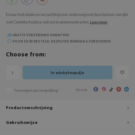
 Wishtrend
limax
Ervaar hydratatie en verzachting voor onderweg met deze balsem, verrijkt
met Centella Asiatica-extract en plantenextracten.
Lees meer
IO
SRX
GRATIS VERZENDING VANAF €40
riya
VOOR 22:00 BESTELD, DEZELFDE WERKDAG VERZONDEN
wytree
Choose from:
ctor.G
uble Dare
In winkelmandje
 Althea
 Ceuracle
DELEN:
Toevoegen aan vergelijking
zavecca
bryolisse
Productomschrijving
ude House
Gebruikswijze
olio
oir