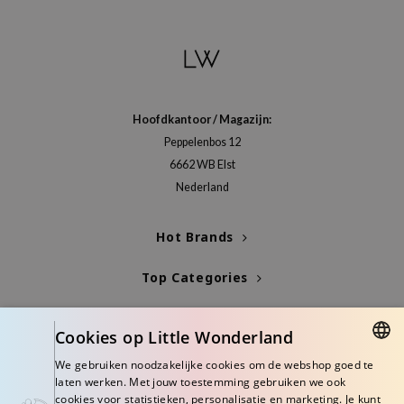
gom
arecipe
neige
CQUEEN
ke P:rem
Hoofdkantoor / Magazijn:
monde
Peppelenbos 12
6662 WB Elst
sil
Nederland
ry May
diheal
Hot Brands
dipeel
Top Categories
mebox
guhara
Blogs
Cookies op Little Wonderland
seEnScene
Info
We gebruiken noodzakelijke cookies om de webshop goed te
ssha
DUTCH
laten werken. Met jouw toestemming gebruiken we ook
zon
cookies voor statistieken, personalisatie en marketing. Je kunt