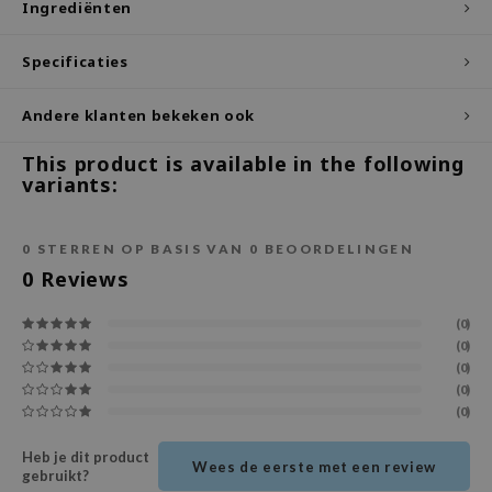
Ingrediënten
ecipe
Specificaties
dia
 Skin
Andere klanten bekeken ook
odal
This product is available in the following
nskin
variants:
ruharu Wonder
imish
0
STERREN OP BASIS VAN
0
BEOORDELINGEN
ika Holika
0
Reviews
GGEE
(0)
Dew Care
(0)
(0)
iyoon
(0)
m From
(0)
deed Labs
Heb je dit product
Wees de eerste met een review
gebruikt?
isfree