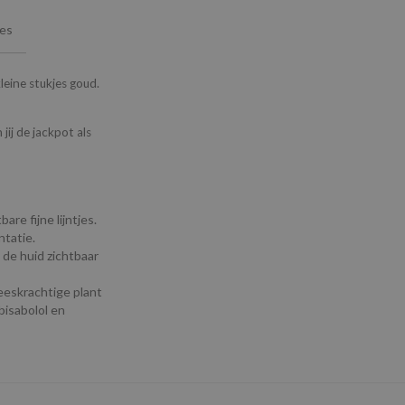
ies
leine stukjes goud.
ij de jackpot als
re fijne lijntjes.
tatie.
de huid zichtbaar
eskrachtige plant
isabolol en