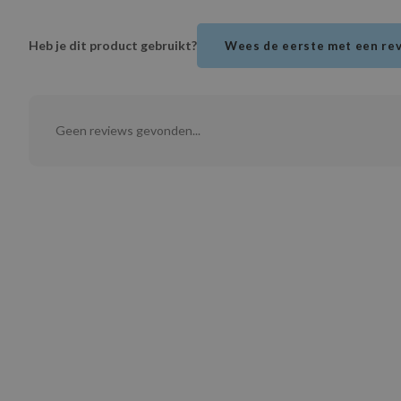
Heb je dit product gebruikt?
Wees de eerste met een re
Geen reviews gevonden...