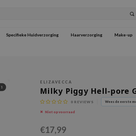
Specifieke Huidverzorging
Haarverzorging
Make-up
ELIZAVECCA
/
1
Milky Piggy Hell-pore 
0
REVIEWS
Wees de eerste me
Niet op voorraad
€17,99