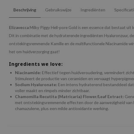
Beschrijving
Gebruikswijze
Ingrediënten
Specificat
Elizavecca
Milky Piggy Hell-pore Gold is een essence dat bestaat uit k
Dit in combinatie met de hydraterende ingrediënten Hyaluronzuur, de
ontstekingsremmende Kamille en de multifunctionele Niacinamide win j
het om huidverzorging gaat!
Ingredients we love:
Niacinamide:
Effectief tegen huidveroudering, vermindert zichtba
Stimuleert de productie van ceramiden en vervaagt hyperpigmen
Sodium Hyaluronate:
Een intens hydraterend bestanddeel dat 
voller maakt en rimpels minder zichtbaar.
Chamomilla Recutita (Matricaria) Flower/Leaf Extract:
Gene
met ontstekingsremmende effecten door de aanwezigheid van b
chamazulene, plus een milde antioxidante werking.