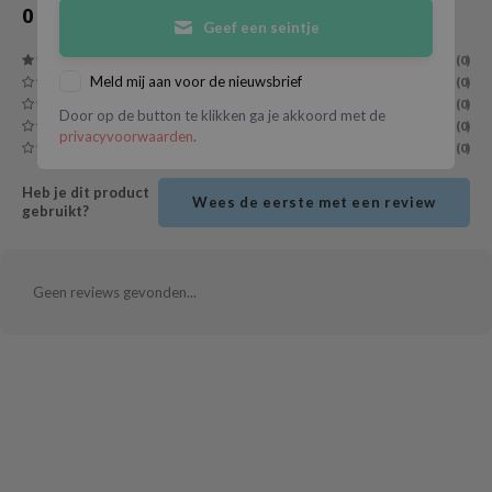
0
Reviews
Geef een seintje
ecipe
(0)
dia
Meld mij aan voor de nieuwsbrief
(0)
 Skin
(0)
Door op de button te klikken ga je akkoord met de
(0)
odal
privacyvoorwaarden
.
(0)
nskin
Heb je dit product
Wees de eerste met een review
ruharu Wonder
gebruikt?
imish
ika Holika
Geen reviews gevonden...
GGEE
Dew Care
iyoon
m From
deed Labs
isfree