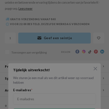
unieke en betoverende ervaring tijdens de concerten van je favoriete K-
 Wishtrend
popgroep.
Lees meer
limax
IO
GRATIS VERZENDING VANAF €40
VOOR 22:00 BESTELD, DEZELFDE WERKDAG VERZONDEN
SRX
riya
Geef een seintje
wytree
ctor.G
DELEN:
Toevoegen aan vergelijking
uble Dare
 Althea
Productomschrijving
Tijdelijk uitverkocht!
 Ceuracle
We sturen je een mail als we dit artikel weer op voorraad
Specificaties
zavecca
hebben
bryolisse
E-mailadres
*
Andere klanten bekeken ook
ude House
olio
0
STERREN OP BASIS VAN
0
BEOORDELINGEN
oir