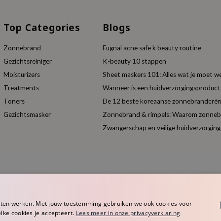
Top Categories
Blogs
Zonnebrand
Fugnal acne safe k beauty routine
Gezichtsreiniger
K-beauty 10 stappen
Moisturizers
Sheet maskers 101: Alles wat je moet w
Treatments
Wanneer is een huidverzorgingsproduc
Toners
De 12 beste koreaanse zonnebrandcrèm
Gezichtsmasker
Zonnebrand & rimpels: Waarom zonnebra
Zwangerschap en veilige huidverzorging
aten werken. Met jouw toestemming gebruiken we ook cookies voor
elke cookies je accepteert.
Lees meer in onze privacyverklaring