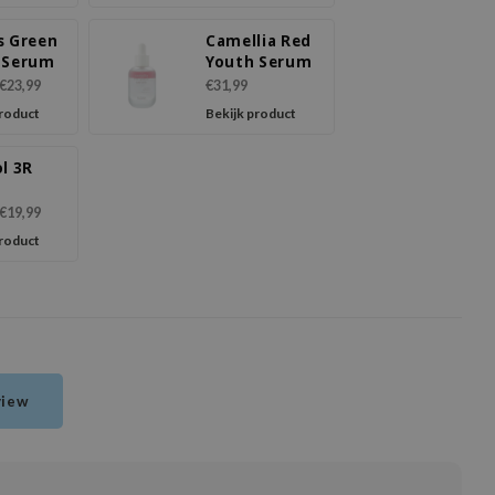
s Green
Camellia Red
 Serum
Youth Serum
€23,99
€31,99
product
Bekijk product
l 3R
m
€19,99
product
view