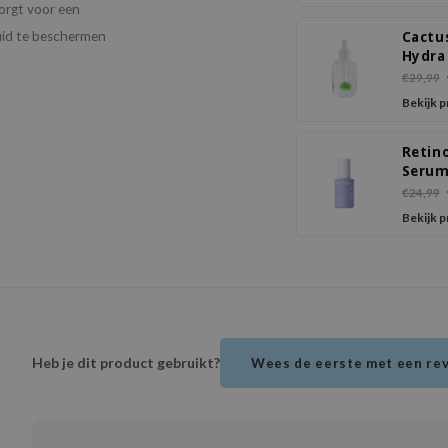
zorgt voor een
huid te beschermen
Cactu
Hydra
€29,99
Bekijk 
Retino
Seru
€24,99
Bekijk 
Heb je dit product gebruikt?
Wees de eerste met een re