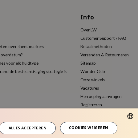
Info
Over LW
Customer Support / FAQ
eten over sheet maskers
Betaalmethoden
t overdatum?
Verzenden & Retourneren
es voor elk huidtype
Sitemap
nd de beste anti-aging strategie is
Wonder Club
Onze winkels
Vacatures
Herroeping aanvragen
Registreren
Vergelijk producten
COOKIES WEIGEREN
ALLES ACCEPTEREN
DUTCH