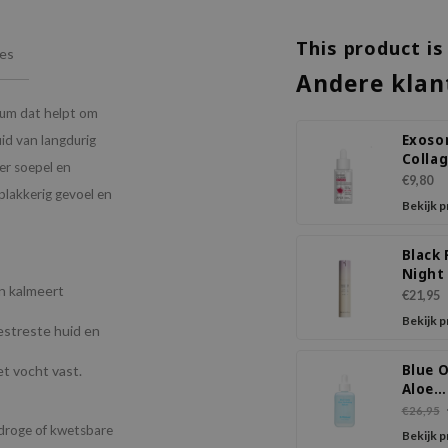
This product is
ies
Andere klan
rum dat helpt om
Exos
uid van langdurig
Colla
er soepel en
Seru
€9,80
 plakkerig gevoel en
Bekijk 
Black 
Night
en kalmeert
Retin
€21,95
Seru
Bekijk 
estreste huid en
Blue O
et vocht vast.
Aloe
Hydra
€26,95
Seru
 droge of kwetsbare
Bekijk 