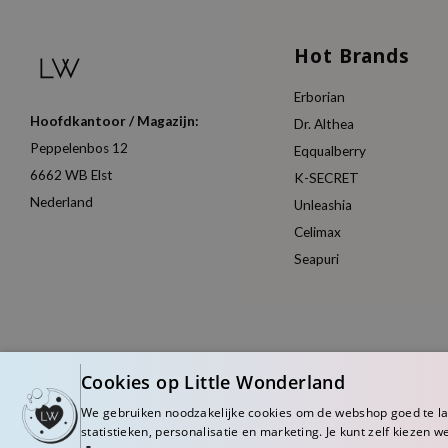
Hot Brands
Erborian
Hoofdkantoor / Magazijn:
Dr. Althea
Peppelenbos 12
Eqqualberry
6662 WB Elst
K-SECRET
Nederland
Unleashia
Celimax
Seapuri
Cookies op Little Wonderland
We gebruiken noodzakelijke cookies om de webshop goed te l
statistieken, personalisatie en marketing. Je kunt zelf kiezen w