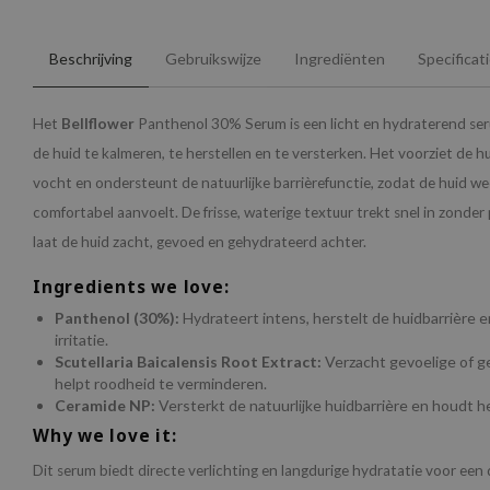
Beschrijving
Gebruikswijze
Ingrediënten
Specificat
Het
Bellflower
Panthenol 30% Serum is een licht en hydraterend se
de huid te kalmeren, te herstellen en te versterken. Het voorziet de h
vocht en ondersteunt de natuurlijke barrièrefunctie, zodat de huid we
comfortabel aanvoelt. De frisse, waterige textuur trekt snel in zonder
laat de huid zacht, gevoed en gehydrateerd achter.
Ingredients we love:
Panthenol (30%):
Hydrateert intens, herstelt de huidbarrière 
irritatie.
Scutellaria Baicalensis Root Extract:
Verzacht gevoelige of g
helpt roodheid te verminderen.
Ceramide NP:
Versterkt de natuurlijke huidbarrière en houdt h
Why we love it:
Dit serum biedt directe verlichting en langdurige hydratatie voor een