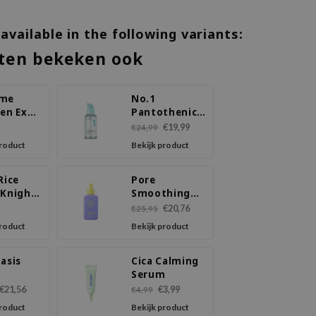
 available in the following variants:
ten bekeken ook
ome
No.1
gen Ex
Pantothenic
m
B5 Active
€19,99
€24,99
Soothing
product
Bekijk product
Serum
Rice
Pore
 Knight
Smoothing
ol
Bakuchiol
€20,76
€25,95
m
Serum
product
Bekijk product
asis
Cica Calming
Serum
ting
€21,56
€3,99
€4,99
m
product
Bekijk product