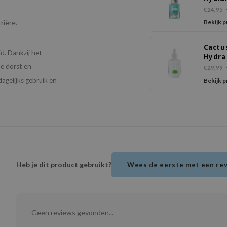
Acid 
€24,95
100 S
rière.
Bekijk 
Cactu
id. Dankzij het
Hydra
e dorst en
€29,99
agelijks gebruik en
Bekijk 
Heb je dit product gebruikt?
Wees de eerste met een re
Geen reviews gevonden...