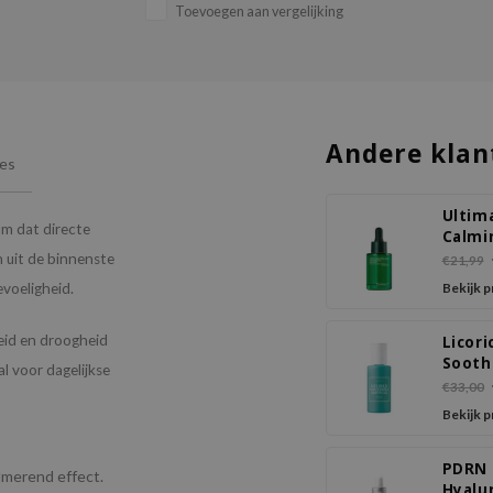
Toevoegen aan vergelijking
Andere klan
ies
Ultim
um dat directe
Calmi
Solut
 uit de binnenste
€21,99
Ampo
evoeligheid.
Bekijk 
eid en droogheid
Licori
Sooth
al voor dagelijkse
Ampo
€33,00
Bekijk 
PDRN
almerend effect.
Hyalu