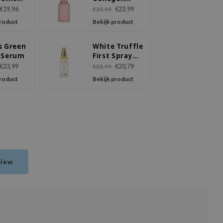
Capsule
Serum
€19,96
€23,99
€29,99
erum
product
Bekijk product
s Green
White Truffle
 Serum
First Spray
Serum
€23,99
€20,79
€25,99
product
Bekijk product
view