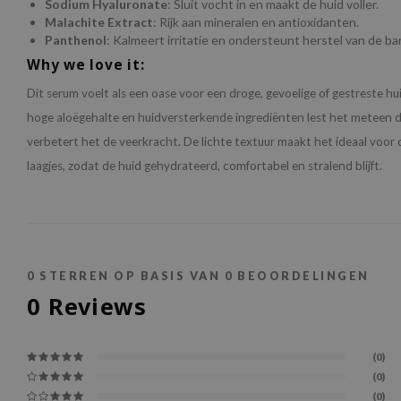
Sodium Hyaluronate
: Sluit vocht in en maakt de huid voller.
Malachite Extract
: Rijk aan mineralen en antioxidanten.
Panthenol
: Kalmeert irritatie en ondersteunt herstel van de bar
Why we love it:
Dit serum voelt als een oase voor een droge, gevoelige of gestreste hu
hoge aloëgehalte en huidversterkende ingrediënten lest het meteen d
verbetert het de veerkracht. De lichte textuur maakt het ideaal voor d
laagjes, zodat de huid gehydrateerd, comfortabel en stralend blijft.
0
STERREN OP BASIS VAN
0
BEOORDELINGEN
0
Reviews
(0)
(0)
(0)