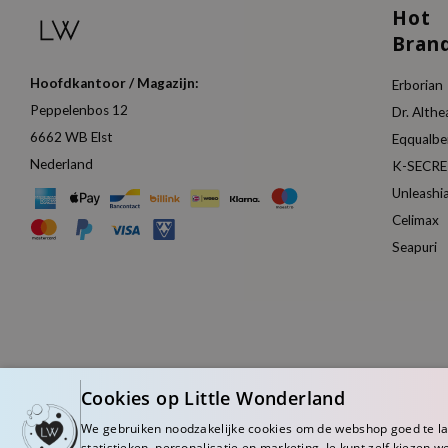
Hot
Bran
Hoofdkantoor / Magazijn:
Erborian
Peppelenbos 12
Dr. Althe
6662 WB Elst
Eqqualbe
Nederland
K-SECR
Unleashi
Celimax
Seapuri
Cookies op Little Wonderland
We gebruiken noodzakelijke cookies om de webshop goed te l
statistieken, personalisatie en marketing. Je kunt zelf kiezen w