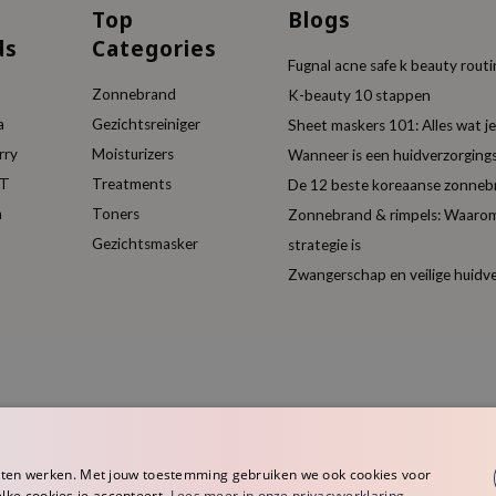
Top
Blogs
ds
Categories
Fugnal acne safe k beauty rout
Zonnebrand
K-beauty 10 stappen
a
Gezichtsreiniger
Sheet maskers 101: Alles wat 
rry
Moisturizers
Wanneer is een huidverzorgin
ET
Treatments
De 12 beste koreaanse zonneb
a
Toners
Zonnebrand & rimpels: Waarom
Gezichtsmasker
strategie is
Zwangerschap en veilige huidv
aten werken. Met jouw toestemming gebruiken we ook cookies voor
elke cookies je accepteert.
Lees meer in onze privacyverklaring