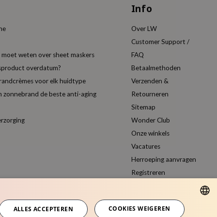
Info
ine
Over LW
Customer Support /
je moet weten over sheet maskers
FAQ
gsproduct overdatum?
Betaalmethoden
randcrèmes voor elk huidtype
Verzenden &
 zonnebrand de beste anti-aging
Retourneren
Sitemap
erzorging
Wonder Club
Onze winkels
Vacatures
Herroeping aanvragen
Registreren
Vergelijk producten
COOKIES WEIGEREN
ALLES ACCEPTEREN
DUTCH