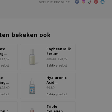
DEEL DIT PRODUCT:
ten bekeken ook
ate
Soybean Milk
ng
Serum
ion
€17,59
€23,99
€29,99
ule
product
Bekijk product
ce
Hyaluronic
ing
Acid
ule
Ceramide HA
€26,40
€9,80
B5 Ampoule
product
Bekijk product
Serum
Triple
ronic
Collagen