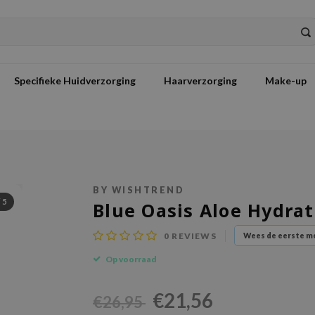
Specifieke Huidverzorging
Haarverzorging
Make-up
BY WISHTREND
/
5
Blue Oasis Aloe Hydra
0
REVIEWS
Wees de eerste me
Op voorraad
€21,56
€26,95