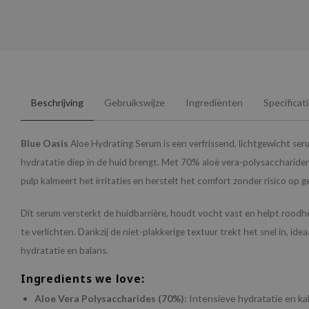
Beschrijving
Gebruikswijze
Ingrediënten
Specificat
Blue Oasis
Aloe Hydrating Serum is een verfrissend, lichtgewicht ser
hydratatie diep in de huid brengt. Met 70% aloë vera-polysacchariden
pulp kalmeert het irritaties en herstelt het comfort zonder risico op g
Dit serum versterkt de huidbarrière, houdt vocht vast en helpt roodh
te verlichten. Dankzij de niet-plakkerige textuur trekt het snel in, idea
hydratatie en balans.
Ingredients we love:
Aloe Vera Polysaccharides (70%)
: Intensieve hydratatie en k