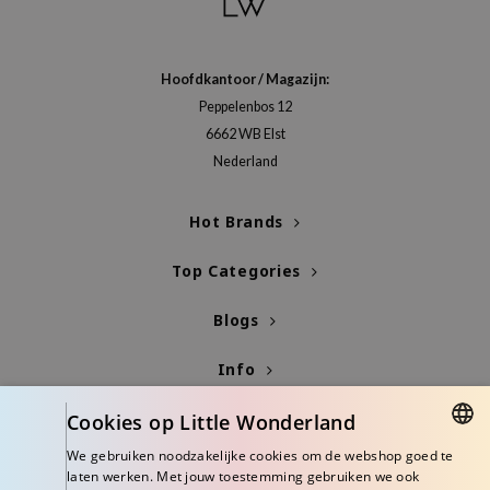
gom
arecipe
neige
Hoofdkantoor / Magazijn:
CQUEEN
Peppelenbos 12
6662 WB Elst
ke P:rem
Nederland
monde
sil
Hot Brands
ry May
Top Categories
diheal
dipeel
Blogs
mebox
Info
guhara
seEnScene
Cookies op Little Wonderland
ssha
We gebruiken noodzakelijke cookies om de webshop goed te
DUTCH
laten werken. Met jouw toestemming gebruiken we ook
zon