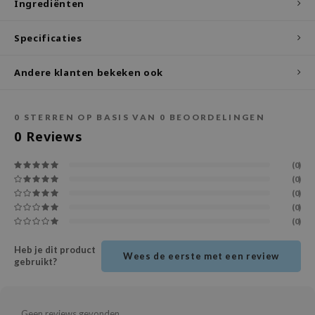
Ingrediënten
ecipe
Specificaties
dia
 Skin
Andere klanten bekeken ook
odal
nskin
0
STERREN OP BASIS VAN
0
BEOORDELINGEN
ruharu Wonder
0
Reviews
imish
(0)
ika Holika
(0)
(0)
GGEE
(0)
Dew Care
(0)
iyoon
Heb je dit product
Wees de eerste met een review
m From
gebruikt?
deed Labs
isfree
Geen reviews gevonden...