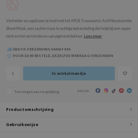
 Wishtrend
limax
Verhelder en egaliseer je huid met het APLB Tranexamic Acid Niacinamide
IO
Sheet Mask, een zachte maar krachtige behandeling die helpt bij een egale
SRX
teint en het verminderen van pigmentvlekken.
Lees meer
riya
GRATIS VERZENDING VANAF €40
wytree
VOOR 22:00 BESTELD, DEZELFDE WERKDAG VERZONDEN
ctor.G
uble Dare
In winkelmandje
 Althea
 Ceuracle
DELEN:
Toevoegen aan vergelijking
zavecca
Productomschrijving
bryolisse
ude House
Gebruikswijze
olio
oir