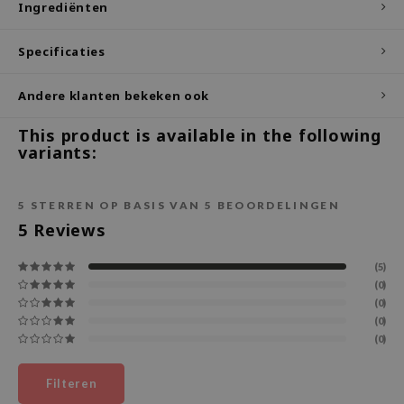
Ingrediënten
ecipe
Specificaties
dia
 Skin
Andere klanten bekeken ook
odal
This product is available in the following
nskin
variants:
ruharu Wonder
imish
5
STERREN OP BASIS VAN
5
BEOORDELINGEN
ika Holika
5
Reviews
GGEE
(5)
Dew Care
(0)
(0)
iyoon
(0)
m From
(0)
deed Labs
Filteren
isfree