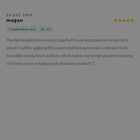
xsoon
16 DEC 2024
onshot
megan
CIFIC
Combination skin
25 - 34
rd
The lightweight texture made it perfect to use alongside my Ferulic Acid
ogen
serum! \nAfter applying this cream and then sunscreen, \nmy skin feels
ne Less
incredibly moisturized and firm, which makes me feel great every morning.
\nThank you for creating such a fantastic product!"}
ach C
ripera
itfée
ykology
rito SEOUL
unkang Yul
l Barrier
:p