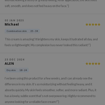
without leaving a sticky or greasy feeling. After application, the skin feels
gom
soft, smooth, and does not feel heavy on the face."}
arecipe
neige
03 JAN 2025
CQUEEN
Michael
ke P:rem
Combination skin
25 - 34
monde
This cream is amazing! It brightens my skin, keeps it hydrated all day, and
sil
feels so lightweight. My complexion has never looked this radiant!"}
ry May
diheal
23 DEC 2024
ALEN
dipeel
Dry skin
18 - 24
mebox
I’ve been using this product for a few weeks, and I can already see the
guhara
difference in my skin. It’s so moisturizing without feeling heavy, and it
seEnScene
absorbs quickly. My skin feels smoother, softer, and more radiant. Plus, it
ssha
has a lovely, subtle scent that’s not overpowering. Highly recommend to
anyone looking for a reliable face cream!"}
zon