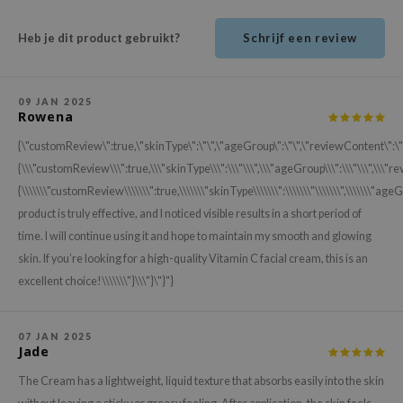
ehan
Heb je dit product gebruikt?
Schrijf een review
ntree
s Skin
NIK
09 JAN 2025
Rowena
n Skin
{\"customReview\":true,\"skinType\":\"\",\"ageGroup\":\"\",\"reviewContent\":\"
jun
{\\\"customReview\\\":true,\\\"skinType\\\":\\\"\\\",\\\"ageGroup\\\":\\\"\\\",\\\"r
solution
{\\\\\\\"customReview\\\\\\\":true,\\\\\\\"skinType\\\\\\\":\\\\\\\"\\\\\\\",\\\\\\\"ageG
miso
product is truly effective, and I noticed visible results in a short period of
time. I will continue using it and hope to maintain my smooth and glowing
irs
skin. If you’re looking for a high-quality Vitamin C facial cream, this is an
avuu
excellent choice!\\\\\\\"}\\\"}\"}"}
elf
se
07 JAN 2025
ndal
Jade
dor
The Cream has a lightweight, liquid texture that absorbs easily into the skin