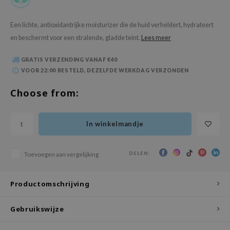
 Wishtrend
limax
Een lichte, antioxidantrijke moisturizer die de huid verheldert, hydrateert
en beschermt voor een stralende, gladde teint.
Lees meer
IO
SRX
GRATIS VERZENDING VANAF €40
riya
VOOR 22:00 BESTELD, DEZELFDE WERKDAG VERZONDEN
wytree
Choose from:
ctor.G
uble Dare
In winkelmandje
 Althea
 Ceuracle
DELEN:
Toevoegen aan vergelijking
zavecca
bryolisse
Productomschrijving
ude House
Gebruikswijze
olio
oir