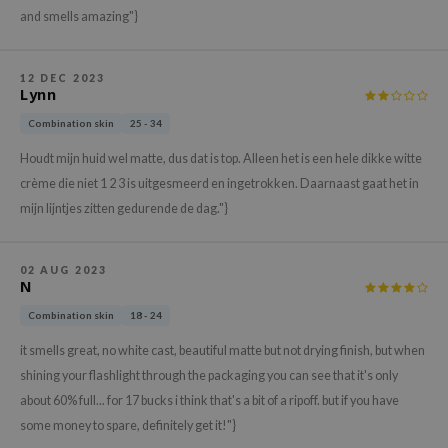
gom
and smells amazing"}
arecipe
neige
12 DEC 2023
Lynn
CQUEEN
Combination skin
25 - 34
ke P:rem
monde
Houdt mijn huid wel matte, dus dat is top. Alleen het is een hele dikke witte
crème die niet 1 2 3 is uitgesmeerd en ingetrokken. Daarnaast gaat het in
sil
mijn lijntjes zitten gedurende de dag."}
ry May
diheal
02 AUG 2023
dipeel
N
mebox
Combination skin
18 - 24
guhara
it smells great, no white cast, beautiful matte but not drying finish, but when
seEnScene
shining your flashlight through the packaging you can see that it's only
about 60% full... for 17 bucks i think that's a bit of a ripoff. but if you have
ssha
some money to spare, definitely get it!"}
zon