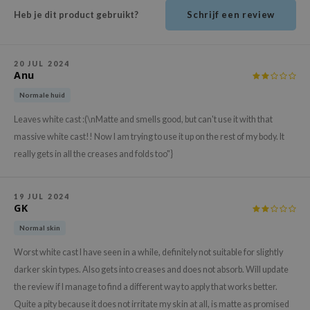
ehan
Heb je dit product gebruikt?
Schrijf een review
ntree
s Skin
20 JUL 2024
Anu
NIK
Normale huid
n Skin
jun
Leaves white cast :(\nMatte and smells good, but can't use it with that
massive white cast!! Now I am trying to use it up on the rest of my body. It
solution
really gets in all the creases and folds too"}
miso
irs
19 JUL 2024
avuu
GK
elf
Normal skin
se
Worst white cast I have seen in a while, definitely not suitable for slightly
ndal
darker skin types. Also gets into creases and does not absorb. Will update
the review if I manage to find a different way to apply that works better.
dor
Quite a pity because it does not irritate my skin at all, is matte as promised