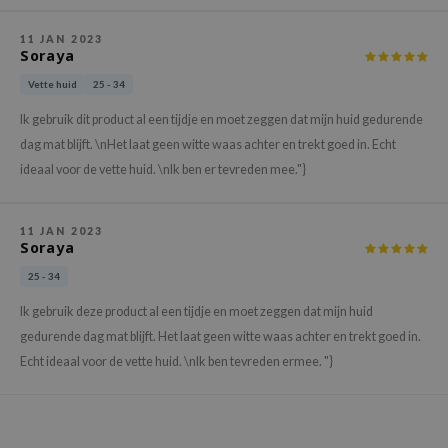
xsoon
11 JAN 2023
onshot
Soraya
CIFIC
Vette huid
25 - 34
rd
Ik gebruik dit product al een tijdje en moet zeggen dat mijn huid gedurende
ogen
dag mat blijft. \nHet laat geen witte waas achter en trekt goed in. Echt
ideaal voor de vette huid. \nIk ben er tevreden mee."}
ne Less
ach C
11 JAN 2023
ripera
Soraya
itfée
25 - 34
ykology
Ik gebruik deze product al een tijdje en moet zeggen dat mijn huid
rito SEOUL
gedurende dag mat blijft. Het laat geen witte waas achter en trekt goed in.
unkang Yul
Echt ideaal voor de vette huid. \nIk ben tevreden ermee. "}
l Barrier
:p