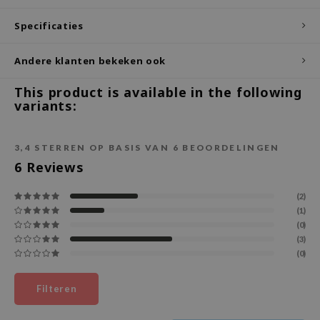
ecipe
Specificaties
dia
Andere klanten bekeken ook
 Skin
odal
This product is available in the following
variants:
nskin
ruharu Wonder
3,4
STERREN OP BASIS VAN
6
BEOORDELINGEN
imish
6
Reviews
ika Holika
(2)
GGEE
(1)
Dew Care
(0)
(3)
iyoon
(0)
m From
deed Labs
Filteren
isfree