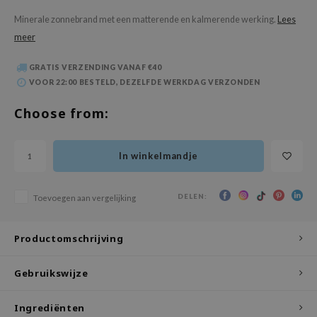
 Wishtrend
Minerale zonnebrand met een matterende en kalmerende werking.
Lees
limax
meer
IO
GRATIS VERZENDING VANAF €40
SRX
VOOR 22:00 BESTELD, DEZELFDE WERKDAG VERZONDEN
riya
Choose from:
wytree
ctor.G
In winkelmandje
uble Dare
 Althea
DELEN:
Toevoegen aan vergelijking
 Ceuracle
zavecca
Productomschrijving
bryolisse
Gebruikswijze
ude House
olio
Ingrediënten
oir