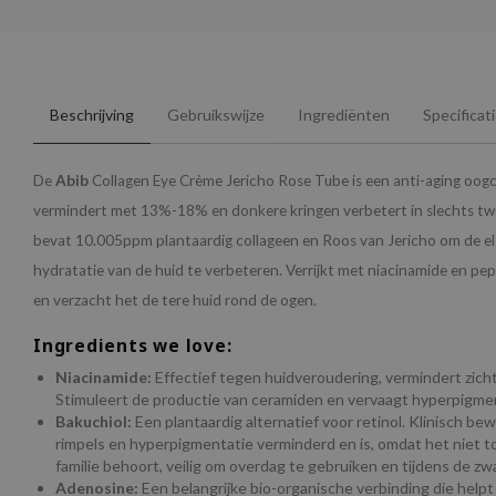
Beschrijving
Gebruikswijze
Ingrediënten
Specificat
De
Abib
Collagen Eye Crème Jericho Rose Tube is een anti-aging oogc
vermindert met 13%-18% en donkere kringen verbetert in slechts t
bevat 10.005ppm plantaardig collageen en Roos van Jericho om de ela
hydratatie van de huid te verbeteren. Verrijkt met niacinamide en pep
en verzacht het de tere huid rond de ogen.
Ingredients we love:
Niacinamide:
Effectief tegen huidveroudering, vermindert zichtba
Stimuleert de productie van ceramiden en vervaagt hyperpigmen
Bakuchiol:
Een plantaardig alternatief voor retinol. Klinisch be
rimpels en hyperpigmentatie verminderd en is, omdat het niet t
familie behoort, veilig om overdag te gebruiken en tijdens de z
Adenosine:
Een belangrijke bio-organische verbinding die helpt