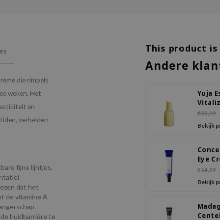
This product is
ies
Andere klan
rème die rimpels
Yuja E
wee weken. Het
Vitali
sticiteit en
Pump
€23,99
tiden, verheldert
Bekijk 
Conce
Eye C
re fijne lijntjes.
€14,99
tatiei
Bekijk 
wezen dat het
ot de vitamine A
Madag
wangerschap.
Cente
 de huidbarrière te