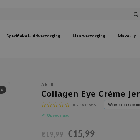
Specifieke Huidverzorging
Haarverzorging
Make-up
ABIB
/
6
Collagen Eye Crème Je
0
REVIEWS
Wees de eerste me
Op voorraad
€15,99
€19,99