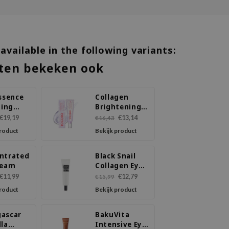
 available in the following variants:
ten bekeken ook
ssence
Collagen
zing
Brightening
Eye Gel Cream
€19,19
€13,14
€16,43
product
Bekijk product
ntrated
Black Snail
ream
Collagen Eye
Cream
€11,99
€12,79
€15,99
product
Bekijk product
ascar
BakuVita
lla
Intensive Eye