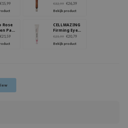
o-Cica
Serum
€15,99
€26,39
€32,99
hiol Eye
product
Bekijk product
m
o Rose
CELLMAZING
gen Pad
Firming Eye
ng
Cream
€21,59
€20,79
€25,99
product
Bekijk product
view