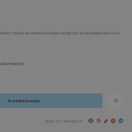
dert rimpels en donkere kringen terwijl het de gevoelige huid rond
 VERZONDEN
In winkelmandje
DEEL DIT PRODUCT: