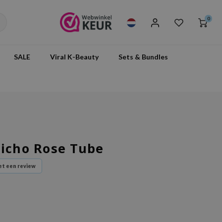
0
SALE
Viral K-Beauty
Sets & Bundles
richo Rose Tube
t een review