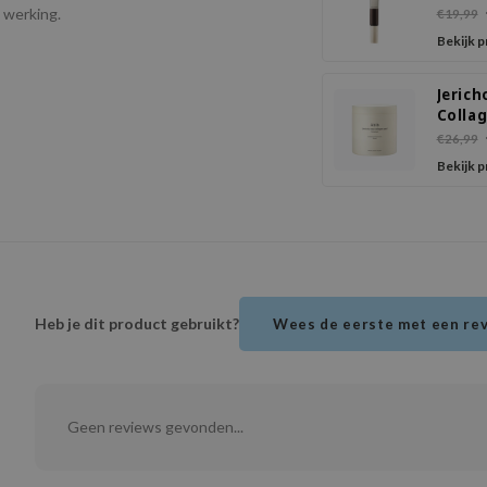
Probi
 werking.
€19,99
Bakuc
Bekijk 
Crea
Jerich
Colla
Firmi
€26,99
Touch
Bekijk 
Heb je dit product gebruikt?
Wees de eerste met een re
Geen reviews gevonden...