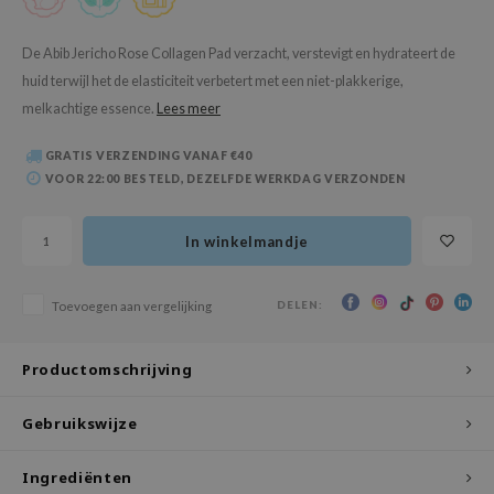
 Wishtrend
limax
De Abib Jericho Rose Collagen Pad verzacht, verstevigt en hydrateert de
huid terwijl het de elasticiteit verbetert met een niet-plakkerige,
IO
melkachtige essence.
Lees meer
SRX
riya
GRATIS VERZENDING VANAF €40
VOOR 22:00 BESTELD, DEZELFDE WERKDAG VERZONDEN
wytree
ctor.G
In winkelmandje
uble Dare
 Althea
DELEN:
Toevoegen aan vergelijking
 Ceuracle
zavecca
Productomschrijving
bryolisse
Gebruikswijze
ude House
olio
Ingrediënten
oir