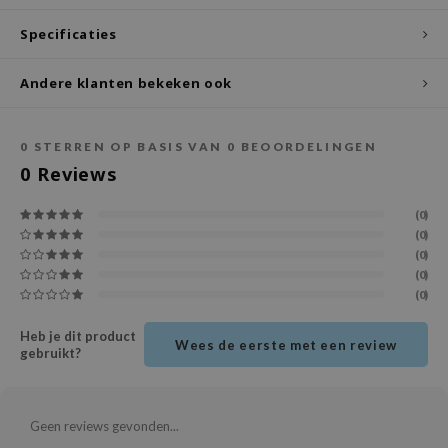
ecipe
Specificaties
dia
Andere klanten bekeken ook
 Skin
odal
0
STERREN OP BASIS VAN
0
BEOORDELINGEN
nskin
0
Reviews
ruharu Wonder
imish
(0)
(0)
ika Holika
(0)
(0)
GGEE
(0)
Dew Care
Heb je dit product
iyoon
Wees de eerste met een review
gebruikt?
m From
deed Labs
Geen reviews gevonden...
isfree