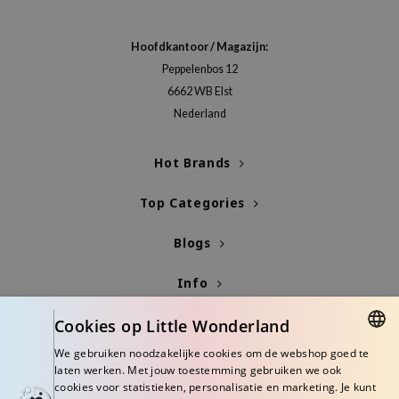
gom
arecipe
Hoofdkantoor / Magazijn:
neige
Peppelenbos 12
CQUEEN
6662 WB Elst
ke P:rem
Nederland
monde
Hot Brands
sil
ry May
Top Categories
diheal
Blogs
dipeel
mebox
Info
guhara
Cookies op Little Wonderland
seEnScene
We gebruiken noodzakelijke cookies om de webshop goed te
ssha
DUTCH
laten werken. Met jouw toestemming gebruiken we ook
cookies voor statistieken, personalisatie en marketing. Je kunt
zon
ENGLISH