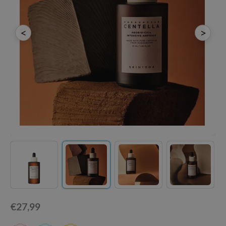
chaamsverzorging
ila Co
Groene Thee
pverzorging
rr Cosmetics
Zoethout
<
>
cessoires
rulab
Beta-glucan
ni verzorgingsproducten
 Lab
Centella Asiatica
pplementen
auty of Joseon
PDRN
ts / Giftcard
llaMonster
Azelaic Acid
lflower
Mandelic Acid
nton
oré
ack Rouge
the
najour
tish M
€27,99
eno