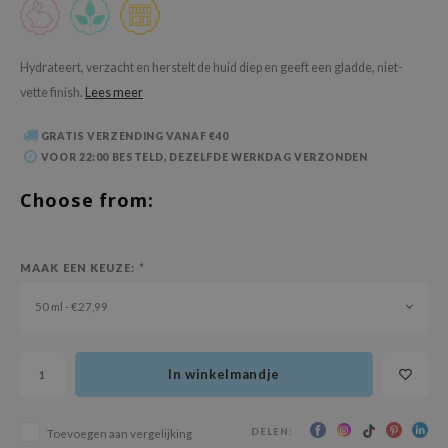
 Wishtrend
limax
Hydrateert, verzacht en herstelt de huid diep en geeft een gladde, niet-
IO
vette finish.
Lees meer
SRX
riya
GRATIS VERZENDING VANAF €40
VOOR 22:00 BESTELD, DEZELFDE WERKDAG VERZONDEN
wytree
Choose from:
ctor.G
uble Dare
 Althea
MAAK EEN KEUZE:
*
 Ceuracle
50 ml - €27,99
zavecca
bryolisse
In winkelmandje
ude House
olio
DELEN:
Toevoegen aan vergelijking
oir