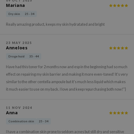
09 OCT 2025
Mariana
xsoon
Dry skin
25 - 34
onshot
CIFIC
Really amazing product, keeps my skin hydratated and bright
rd
ogen
23 MAY 2025
Anneloes
ne Less
Droge huid
35 - 44
ach C
Have had this toner for 2 months now and esp in the beginning had so much
ripera
effect on repairing my skin barrier and making it more even-toned! It's very
itfée
similar to the other centella ampoule but it's much less liquid which makes
ykology
it much easier to use on my back. I love and keep repurchasing both now!"}
rito SEOUL
unkang Yul
11 NOV 2024
Anna
l Barrier
Combination skin
25 - 34
:p
I have a combination skin prone to seldom acnes but still dry and sensitive