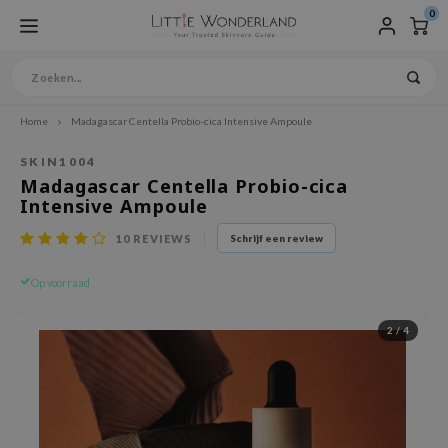
0
Home
Madagascar Centella Probio-cica Intensive Ampoule
fdmenu / producten
fdmenu / huidverzorging
fdmenu / vegan huidverzorging
fdmenu / specifieke huidverzorging
fdmenu / haarverzorging
fdmenu / make-up
fdmenu / sale
fdmenu / brands
fdmenu / sets & bundles
fdmenu / taal
Hoofdmenu / huidverzorging 
Hoofdmenu / huidverzorging /
Hoofdmenu / huidverzorging /
Hoofdmenu / huidverzorging 
Hoofdmenu / huidverzorging
Hoofdmenu / huidverzorging 
Hoofdmenu / huidverzorging 
Hoofdmenu / huidverzorging
Hoofdmenu / huidverzorging 
Hoofdmenu / huidverzorging 
Hoofdmenu / huidverzorging 
Hoofdmenu / specifieke hui
Hoofdmenu / specifieke huid
Hoofdmenu / specifieke huid
Hoofdmenu / specifieke huidv
Hoofdmenu / haarverzorging 
Hoofdmenu / make-up / teint
Hoofdmenu / make-up / ogen
Hoofdmenu / make-up / lippe
Hoofdmenu / make-up / wen
Hoofdmenu / make-up / acce
Hoofdmenu / make-up / nage
Producten
Huidverzorging
Vegan huidverzorging
Specifieke Huidverzorging
Haarverzorging
Make-up
SALE
Brands
Sets & Bundles
Taal
Gezichtsrein
Exfoliant
Toner / Mist
Treatments
Gezichtsmas
Oogverzorgi
Crème / Gezi
Zonnebrand
Lichaamsver
Lipverzorgin
Accessoires
Huidaandoen
Huidtypen
Ingrediënte
Speciale Ver
Vegan Haarv
Teint
Ogen
Lippen
Wenkbrauwe
Accessoires
Nagels
SKIN1004
Madagascar Centella Probio-cica
ts / Giftcard
zichtsreiniger
gan Reiniger
idaandoeningen
ampoo
int
mmer ingredient sale
ngboon Editor
nder Box
Reinigingsolie
Peeling
Mist
Ampoule
Peel off masker
Oogcreme
Emulsion
Zonnebrandcrème
Douchegel
Lippenbalsem
Wattenschijven
Poriën
Gevoelige Huid
AHA / BHA / PHA
Baby & Kids
Vegan Leave-in
BB Cream
Mascara
Lippenstift
Wenkbrauwpotlood
Make-up kwasten
Nagellak
Intensive Ampoule
ederlands
 Store
oliant
an Peeling / Scrub
idtypen
nditioner
gan make-up
ishes
mmer Essential Boxes
Reinigingsgel
Scrub
Toner
Serum
Sheet masker
Oogmasker
Gezichtscrème
Minerale zonnebrand
Body lotion
Lipmasker
Acne
Normale Huid
Bakuchiol
Home Spa
Vegan Shampoo
Concealer
Eyeliner
Lip Tint
10
REVIEWS
Schrijf een review
pop
er / Mist
gan Toner/ Mist
grediënten
armasker
en
ieu
rean Skincare Sets
Reinigingswater
Pimple patches
Nachtmasker
Gezichtsgel
Sunsticks
Body scrub
Lipscrub
Rosacea / Netelroos
Droge Huid
Slakkenslijm
Mannenverzorging
Vegan Conditioner
Foundation / Cushion
Oogschaduw
lish
Op voorraad
euwe producten
sence
gan Essence
eciale Verzorging
ave-in verzorging
ppen
ib
Reinigingszeep
Gezichtspoeder
Wash off masker
Gezichtsolie
Aftersun
Hand / Voet verzorging
Eczeem
Gecombineerde Huid
Niacinamide
Zwangerschap Veilig
Vegan Hair Treatments
Gezichtspoeder
utsch
eatments
gan Treatments
cessoires
nkbrauwen
WELL
Reinigingsfoam
Collageen masker
Zonnebrand gezicht
Mee-eters
Vette Huid
Vitamine C
Tanning Maintenance
Highlighter, Contour &
nçais
2
/
4
zichtsmasker
gan Gezichtsmasker
gan Haarverzorging
cessoires
ua
Cleansing balm
Pigmentvlekken
Vochtarme Huid
Hyaluronzuur
Primer
pañol
gverzorging
gan Oogverzorging
ts / Giftcard
gels
omatica
Rijpere Huid
Peptiden
Setting Spray
liano
ème / Gezichtsgel
gan Crème / Gezichtsgel
opalm
Retinol
nnebrand
gan Zonnebrand
IS-Y
Aloe Vera