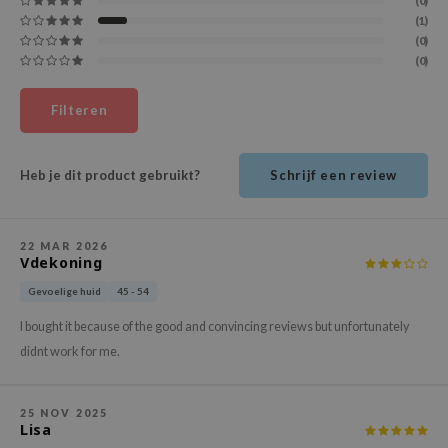
(0)
ehan
(1)
(0)
ntree
(0)
s Skin
NIK
Filteren
n Skin
jun
Heb je dit product gebruikt?
Schrijf een review
solution
miso
22 MAR 2026
Vdekoning
irs
Gevoelige huid
45 - 54
avuu
elf
I bought it because of the good and convincing reviews but unfortunately
didnt work for me.
se
ndal
25 NOV 2025
dor
Lisa