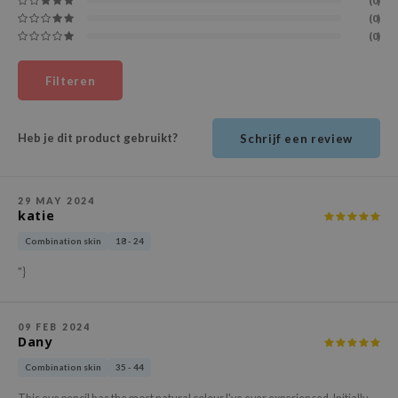
(0)
ehan
(0)
(0)
ntree
s Skin
Filteren
NIK
n Skin
Heb je dit product gebruikt?
Schrijf een review
jun
solution
29 MAY 2024
miso
katie
irs
Combination skin
18 - 24
avuu
"}
elf
se
09 FEB 2024
Dany
ndal
Combination skin
35 - 44
dor