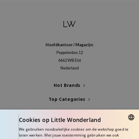
xsoon
onshot
CIFIC
rd
ogen
Hoofdkantoor / Magazijn:
Peppelenbos 12
ne Less
6662 WB Elst
ach C
Nederland
ripera
itfée
Hot Brands
ykology
Top Categories
rito SEOUL
unkang Yul
Blogs
Cookies op Little Wonderland
l Barrier
Info
We gebruiken noodzakelijke cookies om de webshop goed te
:p
DUTCH
laten werken. Met jouw toestemming gebruiken we ook