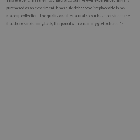
This eye pencil has the most natural colour I've ever experienced. Initially
gom
purchased as an experiment, it has quickly become irreplaceable in my
arecipe
makeup collection. The quality and the natural colour have convinced me
neige
that there's no turning back, this pencil will remain my go-to choice!"}
CQUEEN
ke P:rem
monde
sil
ry May
diheal
dipeel
mebox
guhara
seEnScene
ssha
zon