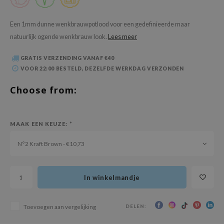
 Wishtrend
limax
Een 1mm dunne wenkbrauwpotlood voor een gedefinieerde maar
natuurlijk ogende wenkbrauw look.
Lees meer
IO
SRX
GRATIS VERZENDING VANAF €40
riya
VOOR 22:00 BESTELD, DEZELFDE WERKDAG VERZONDEN
wytree
Choose from:
ctor.G
uble Dare
MAAK EEN KEUZE:
*
 Althea
N°2 Kraft Brown - €10,73
 Ceuracle
zavecca
bryolisse
In winkelmandje
ude House
DELEN:
Toevoegen aan vergelijking
olio
oir