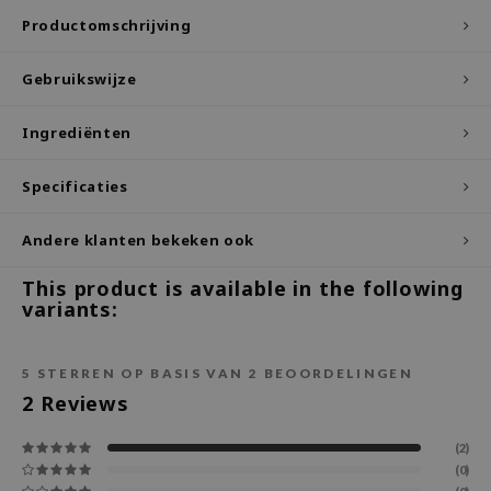
Productomschrijving
ecipe
dia
Gebruikswijze
 Skin
Ingrediënten
odal
nskin
Specificaties
ruharu Wonder
imish
Andere klanten bekeken ook
ika Holika
This product is available in the following
GGEE
variants:
Dew Care
iyoon
5
STERREN OP BASIS VAN
2
BEOORDELINGEN
2
Reviews
m From
deed Labs
(2)
(0)
isfree