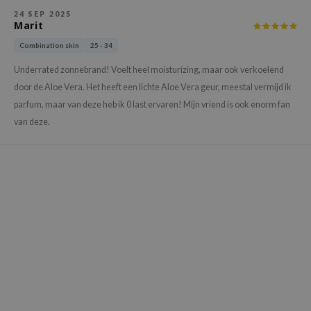
gom
24 SEP 2025
arecipe
Marit
neige
Combination skin
25 - 34
CQUEEN
Underrated zonnebrand! Voelt heel moisturizing, maar ook verkoelend
ke P:rem
door de Aloe Vera. Het heeft een lichte Aloe Vera geur, meestal vermijd ik
parfum, maar van deze heb ik 0 last ervaren! Mijn vriend is ook enorm fan
monde
van deze.
sil
ry May
diheal
dipeel
mebox
guhara
seEnScene
ssha
zon