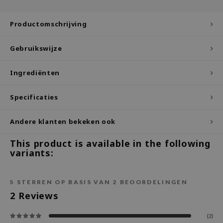
ecipe
Productomschrijving
dia
 Skin
Gebruikswijze
odal
Ingrediënten
nskin
ruharu Wonder
Specificaties
imish
Andere klanten bekeken ook
ika Holika
GGEE
This product is available in the following
variants:
Dew Care
iyoon
5
STERREN OP BASIS VAN
2
BEOORDELINGEN
m From
2
Reviews
deed Labs
isfree
(2)