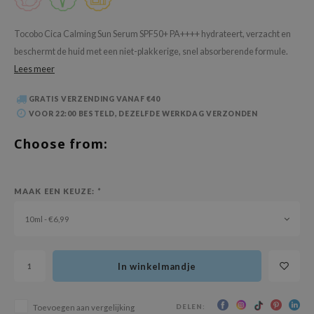
 Wishtrend
limax
Tocobo Cica Calming Sun Serum SPF50+ PA++++ hydrateert, verzacht en
beschermt de huid met een niet-plakkerige, snel absorberende formule.
IO
Lees meer
SRX
riya
GRATIS VERZENDING VANAF €40
VOOR 22:00 BESTELD, DEZELFDE WERKDAG VERZONDEN
wytree
ctor.G
Choose from:
uble Dare
 Althea
MAAK EEN KEUZE:
*
 Ceuracle
10ml - €6,99
zavecca
bryolisse
In winkelmandje
ude House
olio
DELEN:
Toevoegen aan vergelijking
oir