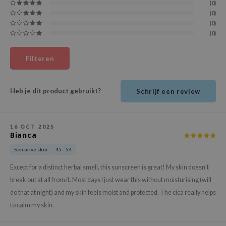
(0)
ehan
(0)
ntree
(0)
(0)
s Skin
NIK
Filteren
n Skin
jun
Heb je dit product gebruikt?
Schrijf een review
solution
miso
16 OCT 2025
irs
Bianca
avuu
Sensitive skin
45 - 54
elf
Except for a distinct herbal smell, this sunscreen is great! My skin doesn't
se
break out at all from it. Most days I just wear this without moisturising (will
do that at night) and my skin feels moist and protected. The cica really helps
ndal
to calm my skin.
dor