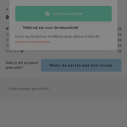
ecipe
0
STERREN OP BASIS VAN
0
BEOORDELINGEN
Geef een seintje
0
Reviews
dia
 Skin
Meld mij aan voor de nieuwsbrief
(0)
(0)
odal
Door op de button te klikken ga je akkoord met de
(0)
privacyvoorwaarden
.
nskin
(0)
(0)
ruharu Wonder
imish
Heb je dit product
Wees de eerste met een review
gebruikt?
ika Holika
GGEE
Dew Care
Geen reviews gevonden...
iyoon
m From
deed Labs
isfree