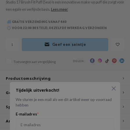
Studio 17 Brush Fit Puff (5ea) is een innovatieve make-up puff die zorgt voor
 Wishtrend
een egale en verfijnde basis.
Lees meer
limax
IO
GRATIS VERZENDING VANAF €40
VOOR 22:00 BESTELD, DEZELFDE WERKDAG VERZONDEN
SRX
riya
Geef een seintje
wytree
ctor.G
DELEN:
Toevoegen aan vergelijking
uble Dare
 Althea
Productomschrijving
 Ceuracle
Tijdelijk uitverkocht!
Gebruikswijze
zavecca
We sturen je een mail als we dit artikel weer op voorraad
bryolisse
hebben
Specificaties
ude House
E-mailadres
*
Andere klanten bekeken ook
olio
oir