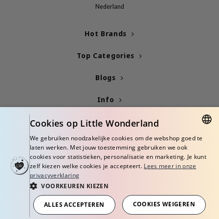
gom
Nederland
arecipe
neige
Hot Brands
CQUEEN
Top Categories
ke P:rem
Blogs
monde
sil
Info
ry May
Cookies op Little Wonderland
diheal
dipeel
We gebruiken noodzakelijke cookies om de webshop goed te
DUTCH
laten werken. Met jouw toestemming gebruiken we ook
mebox
cookies voor statistieken, personalisatie en marketing. Je kunt
ENGLISH
zelf kiezen welke cookies je accepteert.
Lees meer in onze
guhara
privacyverklaring
seEnScene
VOORKEUREN KIEZEN
© Copyright 2026 Little Wonderland - Korean skincare specialized store in
ssha
Europe
COOKIES WEIGEREN
ALLES ACCEPTEREN
Algemene voorwaarden
Privacy Policy
Disclaimer
zon