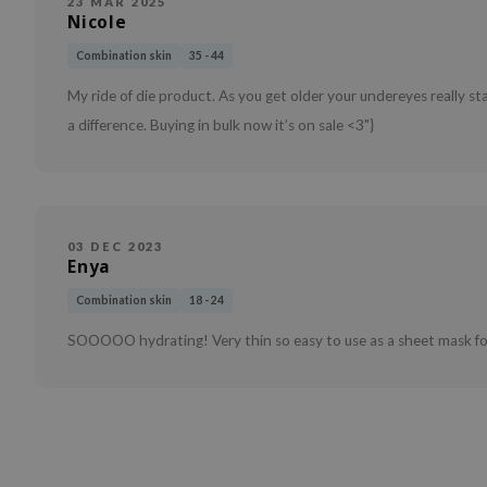
23 MAR 2025
Nicole
Combination skin
35 - 44
My ride of die product. As you get older your undereyes really s
a difference. Buying in bulk now it’s on sale <3"}
03 DEC 2023
Enya
Combination skin
18 - 24
SOOOOO hydrating! Very thin so easy to use as a sheet mask for