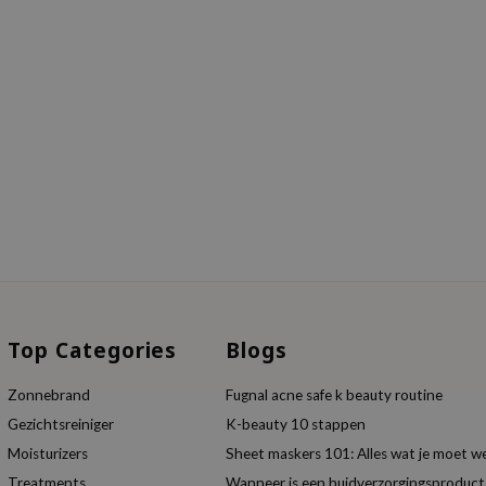
Top Categories
Blogs
Zonnebrand
Fugnal acne safe k beauty routine
Gezichtsreiniger
K-beauty 10 stappen
Moisturizers
Sheet maskers 101: Alles wat je moet w
Treatments
Wanneer is een huidverzorgingsproduc