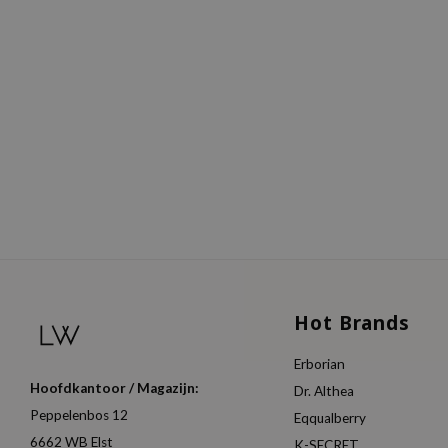
Hot Brands
Erborian
Hoofdkantoor / Magazijn:
Dr. Althea
Peppelenbos 12
Eqqualberry
6662 WB Elst
K-SECRET