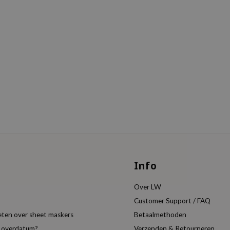
Info
Over LW
Customer Support / FAQ
eten over sheet maskers
Betaalmethoden
t overdatum?
Verzenden & Retourneren