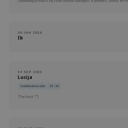
Geweldig product bij rode warme wangen! Kalmeert, voedt en h
20 JAN 2026
Ib
19 SEP 2025
Lucija
Combination skin
25 - 34
The best !"}