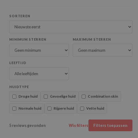
SORTEREN
MINIMUM STERREN
MAXIMUM STERREN
LEEFTIJD
HUIDTYPE
Droge huid
Gevoelige huid
Combination skin
Normale huid
Rijpere huid
Vette huid
5 reviews gevonden
Wis filters
Filters toepassen