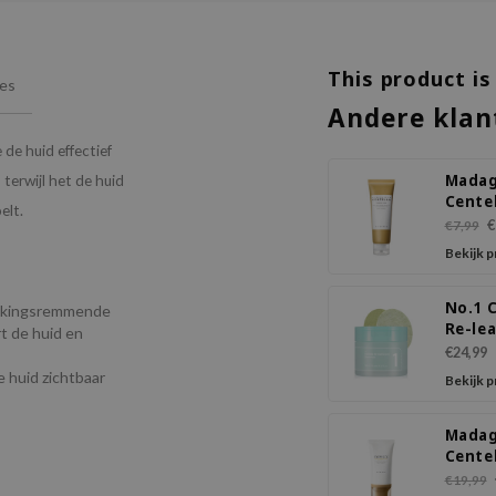
This product is
ies
Andere klan
de huid effectief
Madag
 terwijl het de huid
Cente
elt.
Ampo
€
€7,99
Foam
Bekijk 
No.1 C
ekingsremmende
Re-le
t de huid en
Toner
€24,99
 huid zichtbaar
Bekijk 
Madag
Centel
Fit S
€19,99