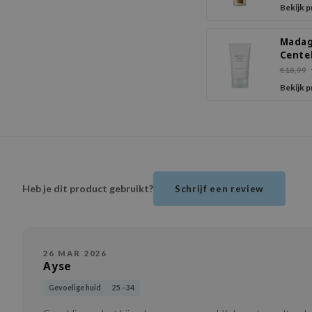
Light
Bekijk 
PA+++
Madag
Cente
Hyalu
€18,99
Moist
Bekijk 
Crea
Heb je dit product gebruikt?
Schrijf een review
26 MAR 2026
Ayse
Gevoelige huid
25 - 34