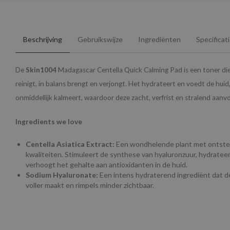
Beschrijving
Gebruikswijze
Ingrediënten
Specificat
De
Skin1004
Madagascar Centella Quick Calming Pad is een toner die 
reinigt, in balans brengt en verjongt. Het hydrateert en voedt de huid,
onmiddellijk kalmeert, waardoor deze zacht, verfrist en stralend aanvo
Ingredients we love
Centella Asiatica Extract:
Een wondhelende plant met ontst
kwaliteiten. Stimuleert de synthese van hyaluronzuur, hydrateer
verhoogt het gehalte aan antioxidanten in de huid.
Sodium Hyaluronate:
Een intens hydraterend ingrediënt dat de
voller maakt en rimpels minder zichtbaar.