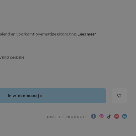
tralend en voorkomt overmatige uitdroging.
Lees meer
 VERZONDEN
In winkelmandje
DEEL DIT PRODUCT: