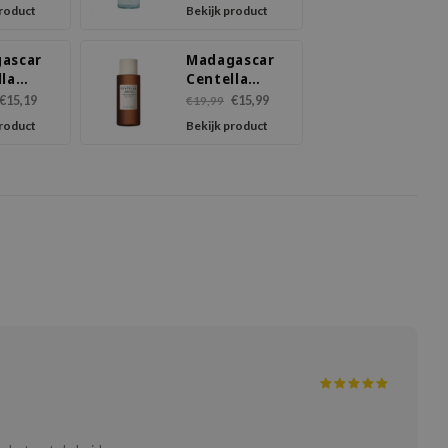
 SPF30
First Ampoule
product
Bekijk product
+
ascar
Madagascar
lla
Centella
-Cica
Probio-cica
€15,19
€15,99
€19,99
ure
Essence Toner
product
Bekijk product
m