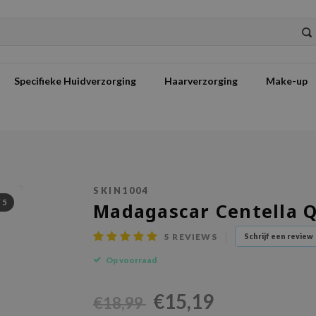
Specifieke Huidverzorging
Haarverzorging
Make-up
SKIN1004
/
5
Madagascar Centella Q
5
REVIEWS
Schrijf een review
Op voorraad
€15,19
€18,99