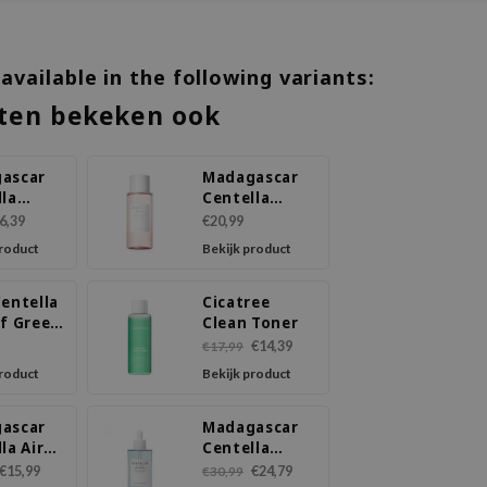
 available in the following variants:
ten bekeken ook
ascar
Madagascar
lla
Centella
ule
Poremizing
6,39
€20,99
Clear Toner
product
Bekijk product
entella
Cicatree
af Green
Clean Toner
 Pad
€14,39
€17,99
product
Bekijk product
ascar
Madagascar
la Air-
Centella
uncream
Hyalu-Cica
€15,99
€24,79
€30,99