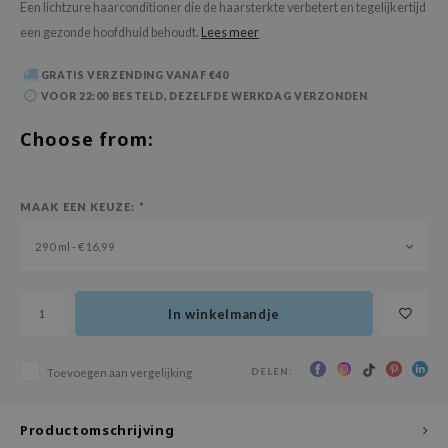
Een lichtzure haarconditioner die de haarsterkte verbetert en tegelijkertijd
 Wishtrend
een gezonde hoofdhuid behoudt.
Lees meer
limax
IO
GRATIS VERZENDING VANAF €40
VOOR 22:00 BESTELD, DEZELFDE WERKDAG VERZONDEN
SRX
Choose from:
riya
wytree
ctor.G
MAAK EEN KEUZE:
*
uble Dare
290 ml - €16,99
 Althea
 Ceuracle
In winkelmandje
zavecca
bryolisse
DELEN:
Toevoegen aan vergelijking
ude House
olio
Productomschrijving
oir