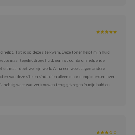
helpt. Tot ik op deze site kwam. Deze toner helpt mijn huid
vette maar tegelijk droge huid, een rot combi om helpende
t uit maar doet wel zijn werk. Al na een week zagen andere
cten van deze site en sinds dien alleen maar complimenten over
n, ik heb iig weer wat vertrouwen terug gekregen in mijn huid en