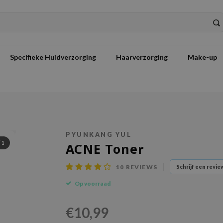
Specifieke Huidverzorging
Haarverzorging
Make-up
PYUNKANG YUL
/
1
ACNE Toner
10
REVIEWS
Schrijf een revie
Op voorraad
€10,99