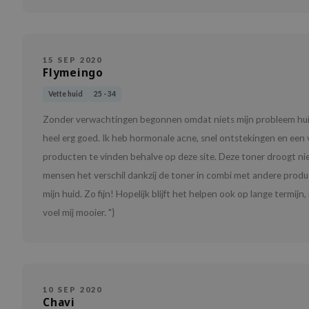
15 SEP 2020
Flymeingo
Vette huid
25 - 34
Zonder verwachtingen begonnen omdat niets mijn probleem huid 
heel erg goed. Ik heb hormonale acne, snel ontstekingen en een 
producten te vinden behalve op deze site. Deze toner droogt nie
mensen het verschil dankzij de toner in combi met andere produ
mijn huid. Zo fijn! Hopelijk blijft het helpen ook op lange termij
voel mij mooier. "}
10 SEP 2020
Chavi