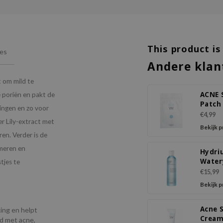
This product is
ies
Andere klan
 om mild te
ACNE 
 poriën en pakt de
Patch
ringen en zo voor
Thin
€4,99
r Lily-extract met
Bekijk 
en. Verder is de
lmeren en
Hydri
Water
tjes te
€15,99
Bekijk 
Acne 
ng en helpt
Crea
rd met acne,