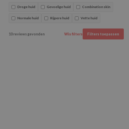
Droge huid
Gevoelige huid
Combination skin
Normale huid
Rijpere huid
Vette huid
10 reviews gevonden
Wis filters
Filters toepassen