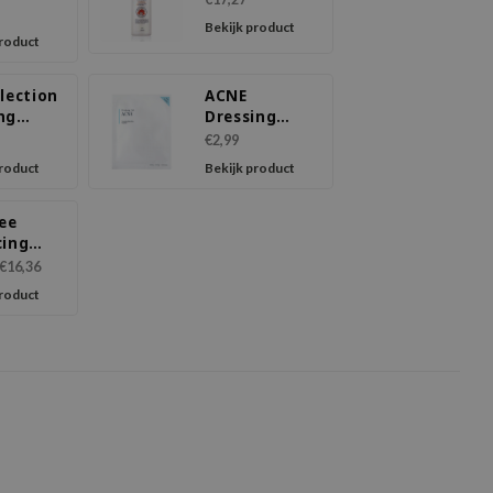
Bekijk product
product
lection
ACNE
ng
Dressing
d
Mask Pack
€2,99
sive
product
Bekijk product
ree
cing
€16,36
product