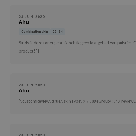
23 JUN 2020
Ahu
Combination skin
25 - 34
Sinds ik deze toner gebruik heb ik geen last gehad van puistjes. 
product! "}
23 JUN 2020
Ahu
{\"customReview\":true,\"skinType\":\"\",\"ageGroup\":\"\",\"reviewC
23 JUN 2020