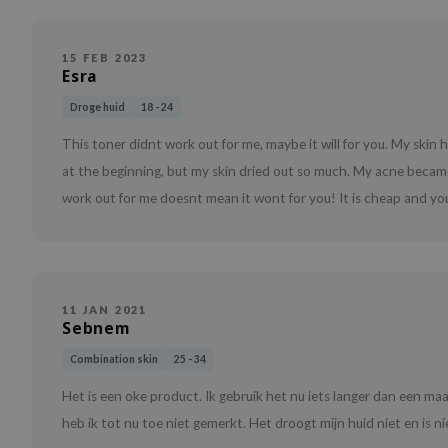
15 FEB 2023
Esra
Droge huid
18 - 24
This toner didnt work out for me, maybe it will for you. My skin h
at the beginning, but my skin dried out so much. My acne became w
work out for me doesnt mean it wont for you! It is cheap and you g
11 JAN 2021
Sebnem
Combination skin
25 - 34
Het is een oke product. Ik gebruik het nu iets langer dan een m
heb ik tot nu toe niet gemerkt. Het droogt mijn huid niet en is ni