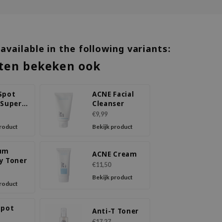
 available in the following variants:
ten bekeken ook
Spot
ACNE Facial
 Super
Cleanser
€9,99
product
Bekijk product
um
ACNE Cream
y Toner
€11,50
Bekijk product
product
Spot
Anti-T Toner
m
€17,27