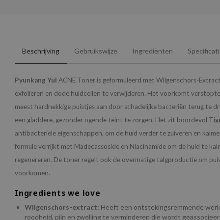
Beschrijving
Gebruikswijze
Ingrediënten
Specificat
Pyunkang Yul
ACNE Toner is geformuleerd met Wilgenschors-Extract
exfoliëren en dode huidcellen te verwijderen. Het voorkomt verstopte
meest hardnekkige puistjes aan door schadelijke bacteriën terug te d
een gladdere, gezonder ogende teint te zorgen. Het zit boordevol Tige
antibacteriële eigenschappen, om de huid verder te zuiveren en kalmer
formule verrijkt met Madecassoside en Niacinamide om de huid te ka
regenereren. De toner regelt ook de overmatige talgproductie om puis
voorkomen.
Ingredients we love
Wilgenschors-extract:
Heeft een ontstekingsremmende werki
roodheid, pijn en zwelling te verminderen die wordt geassociee