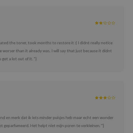
ated the toner, took months to restore it :( I didnt really notice
orser than it already was. I will say that just because it didnt
et a lot out of it. "}
aand en merk dat ik iets minder puisjes heb maar echt een wonder
et geparfumeerd. Het helpt niet mijn poren te verkleinen. "}