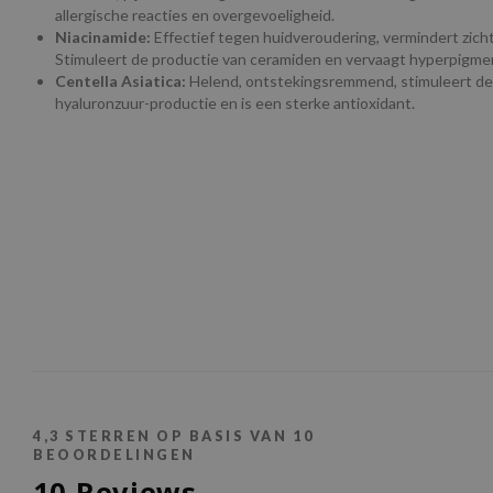
allergische reacties en overgevoeligheid.
Niacinamide:
Effectief tegen huidveroudering, vermindert zichtba
Stimuleert de productie van ceramiden en vervaagt hyperpigmen
Centella Asiatica:
Helend, ontstekingsremmend, stimuleert de 
hyaluronzuur-productie en is een sterke antioxidant.
4,3
STERREN OP BASIS VAN
10
BEOORDELINGEN
10
Reviews