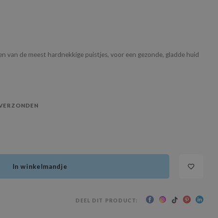
ken van de meest hardnekkige puistjes, voor een gezonde, gladde huid
 VERZONDEN
In winkelmandje
DEEL DIT PRODUCT: