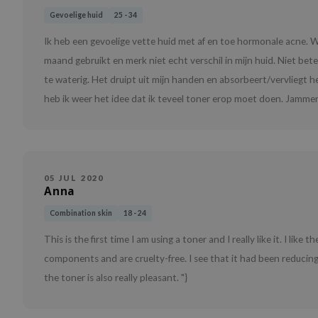
Gevoelige huid
25 - 34
Ik heb een gevoelige vette huid met af en toe hormonale acne. 
maand gebruikt en merk niet echt verschil in mijn huid. Niet bete
te waterig. Het druipt uit mijn handen en absorbeert/vervliegt h
heb ik weer het idee dat ik teveel toner erop moet doen. Jammer, 
05 JUL 2020
Anna
Combination skin
18 - 24
This is the first time I am using a toner and I really like it. I lik
components and are cruelty-free. I see that it had been reducing
the toner is also really pleasant. "}