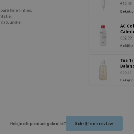
€12,43
re fijne lijntjes.
Bekijk 
tatie.
natuurlijke
AC Col
Calmi
Liqui
€32,99
Inten
Bekijk 
Tea T
Balan
Toner
€20,45
Bekijk 
Heb je dit product gebruikt?
Schrijf een review