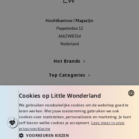
gom
arecipe
neige
Hoofdkantoor / Magazijn:
Peppelenbos 12
CQUEEN
6662 WB Elst
ke P:rem
Nederland
monde
sil
Hot Brands
ry May
Top Categories
diheal
dipeel
Blogs
Cookies op Little Wonderland
mebox
Info
We gebruiken noodzakelijke cookies om de webshop goed te
guhara
DUTCH
laten werken. Met jouw toestemming gebruiken we ook
seEnScene
cookies voor statistieken, personalisatie en marketing. Je kunt
ENGLISH
zelf kiezen welke cookies je accepteert.
Lees meer in onze
ssha
privacyverklaring
zon
VOORKEUREN KIEZEN