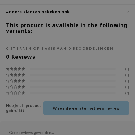
ecipe
Andere klanten bekeken ook
dia
This product is available in the following
 Skin
variants:
odal
nskin
0
STERREN OP BASIS VAN
0
BEOORDELINGEN
0
Reviews
ruharu Wonder
imish
(0)
ika Holika
(0)
(0)
GGEE
(0)
Dew Care
(0)
iyoon
Heb je dit product
Wees de eerste met een review
gebruikt?
m From
deed Labs
isfree
Geen reviews gevonden...