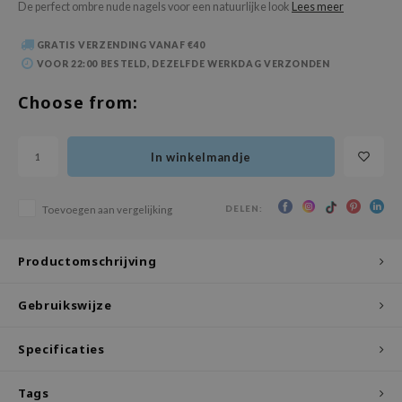
De perfect ombre nude nagels voor een natuurlijke look
Lees meer
 Wishtrend
limax
GRATIS VERZENDING VANAF €40
VOOR 22:00 BESTELD, DEZELFDE WERKDAG VERZONDEN
IO
SRX
Choose from:
riya
wytree
In winkelmandje
ctor.G
uble Dare
DELEN:
Toevoegen aan vergelijking
 Althea
Productomschrijving
 Ceuracle
zavecca
Gebruikswijze
bryolisse
ude House
Specificaties
olio
Tags
oir