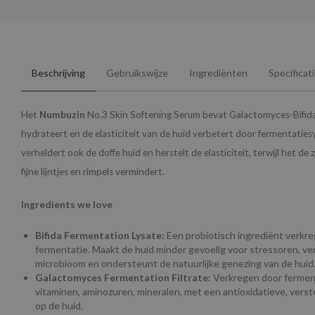
Beschrijving
Gebruikswijze
Ingrediënten
Specificat
Het
Numbuzin
No.3 Skin Softening Serum bevat Galactomyces-Bifida,
hydrateert en de elasticiteit van de huid verbetert door fermentaties
verheldert ook de doffe huid en herstelt de elasticiteit, terwijl het de
fijne lijntjes en rimpels vermindert.
Ingredients we love
Bifida Fermentation Lysate:
Een probiotisch ingrediënt verkre
fermentatie. Maakt de huid minder gevoelig voor stressoren, ve
microbioom en ondersteunt de natuurlijke genezing van de huid
Galactomyces Fermentation Filtrate:
Verkregen door ferment
vitaminen, aminozuren, mineralen, met een antioxidatieve, vers
op de huid.