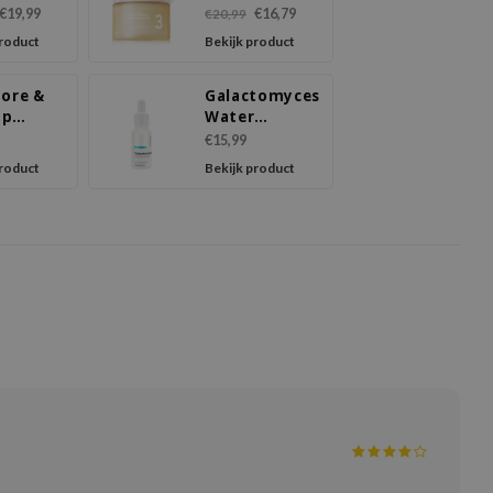
m
Jumbo
€19,99
€16,79
€20,99
Essence Pad
product
Bekijk product
Pore &
Galactomyces
up
Water
sing
Essence
€15,99
with
product
Bekijk product
 Tea and
oal