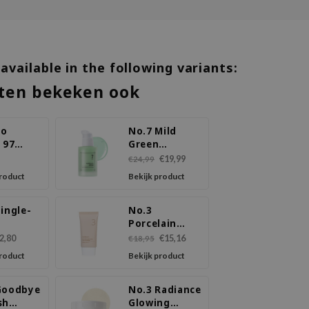
 available in the following variants:
ten bekeken ook
to
No.7 Mild
 97
Green
Soothing
€19,99
€24,99
ce
Serum
product
Bekijk product
ingle-
No.3
Porcelain
ning
Base-skip
2,80
€15,16
€18,95
 Mask
Tone Up Beige
product
Bekijk product
SPF 50+
PA++++
Goodbye
No.3 Radiance
sh
Glowing