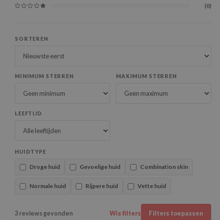
(0)
SORTEREN
MINIMUM STERREN
MAXIMUM STERREN
LEEFTIJD
HUIDTYPE
Droge huid
Gevoelige huid
Combination skin
Normale huid
Rijpere huid
Vette huid
3 reviews gevonden
Wis filters
Filters toepassen