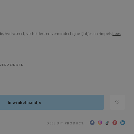
, hydrateert, verheldert en vermindert fijne lijntjes en rimpels
Lees
 VERZONDEN
In winkelmandje
DEEL DIT PRODUCT: