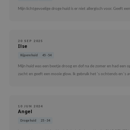
Mijn lichtgevoelige droge huid is er niet allergisch voor. Geeft ee
20 SEP 2025
Ilse
Rijpere huid
45 - 54
Mijn huid was een beetje droog en dof na de zomer en had een o
zacht en geeft een mooie glow. Ik gebruik het ‘s ochtends en ‘s a
10 JUN 2024
Angel
Droge huid
25 - 34