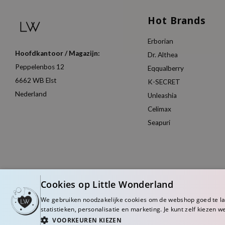
Hot Brands
Erborian
Hoofdkantoor / Magazijn:
Dr. Althea
Peppelenbos 12
Eqqualberry
6662 WB Elst
K-SECRET
Nederland
Unleashia
Celimax
Seapuri
Cookies op Little Wonderland
We gebruiken noodzakelijke cookies om de webshop goed te l
statistieken, personalisatie en marketing. Je kunt zelf kiezen w
VOORKEUREN KIEZEN
© Copyright 2026 Little Wonderland - Korean skincare specialized store in Eu