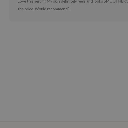
Love this serum! My skin definitely feels and looks SMOOTHER.\n 
the price. Would recommend."}