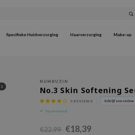
Specifieke Huidverzorging
Haarverzorging
Make-up
NUMBUZIN
/
2
No.3 Skin Softening S
3
REVIEWS
Schrijf een review
Op voorraad
€18,39
€22,99