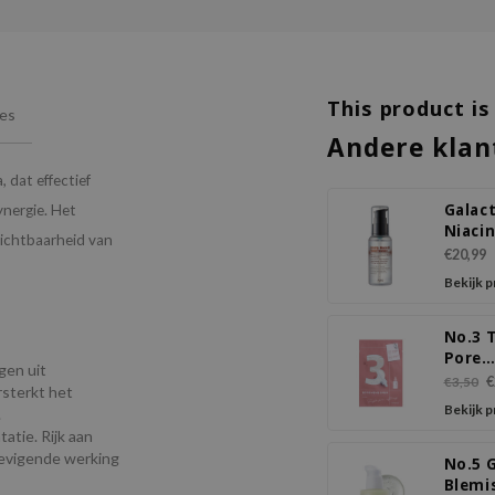
This product is
ies
Andere klan
 dat effectief
Galac
ynergie. Het
Niacin
 zichtbaarheid van
Power
€20,99
Essen
Bekijk 
No.3 T
Pore
gen uit
Softe
€
€3,50
rsterkt het
Sheet
Bekijk 
.
atie. Rijk aan
tevigende werking
No.5 
Blemi