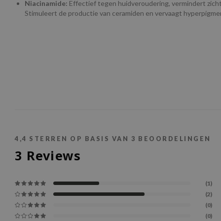
Niacinamide:
Effectief tegen huidveroudering, vermindert zichtba
Stimuleert de productie van ceramiden en vervaagt hyperpigme
4,4
STERREN OP BASIS VAN
3
BEOORDELINGEN
3
Reviews
(1)
(2)
(0)
(0)