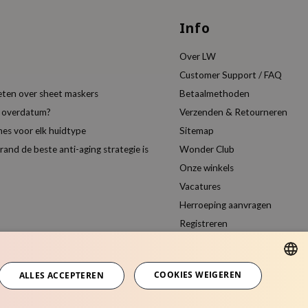
Info
Over LW
Customer Support / FAQ
eten over sheet maskers
Betaalmethoden
t overdatum?
Verzenden & Retourneren
es voor elk huidtype
Sitemap
nd de beste anti-aging strategie is
Wonder Club
Onze winkels
Vacatures
Herroeping aanvragen
Registreren
Vergelijk producten
COOKIES WEIGEREN
ALLES ACCEPTEREN
DUTCH