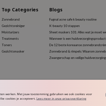
Top Categories
Blogs
Zonnebrand
Fugnal acne safe k beauty routine
Gezichtsreiniger
K-beauty 10 stappen
Moisturizers
Sheet maskers 101: Alles wat je moet w
Treatments
Wanneer is een huidverzorgingsproduc
Toners
De 12 beste koreaanse zonnebrandcrèm
Gezichtsmasker
Zonnebrand & rimpels: Waarom zonnebra
Zwangerschap en veilige huidverzorging
aten werken. Met jouw toestemming gebruiken we ook cookies voor
elke cookies je accepteert.
Lees meer in onze privacyverklaring
rope
Algemene voorwaarden
Privacy Policy
Disclaimer