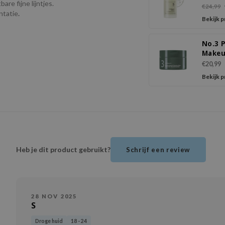
re fijne lijntjes.
Seru
€24,99
ntatie
.
Bekijk 
No.3 
Make
Clean
€20,99
Balm 
Bekijk 
Green
Charc
Heb je dit product gebruikt?
Schrijf een review
28 NOV 2025
S
Droge huid
18 - 24