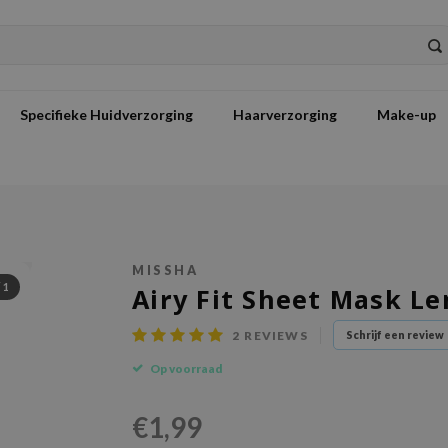
Specifieke Huidverzorging
Haarverzorging
Make-up
MISSHA
/
1
Airy Fit Sheet Mask L
2
REVIEWS
Schrijf een review
Op voorraad
€1,99