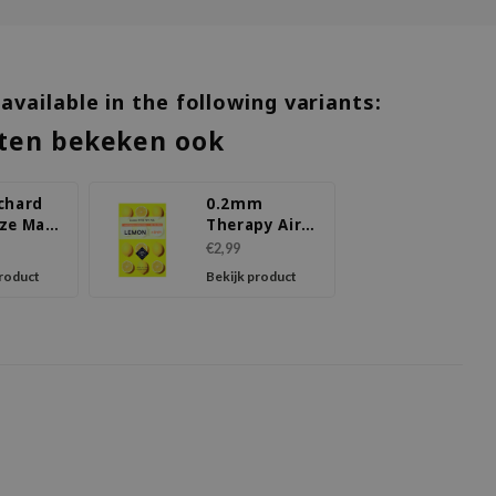
 available in the following variants:
ten bekeken ook
chard
0.2mm
ze Mask
Therapy Air
o
Mask Lemon
€2,99
product
Bekijk product