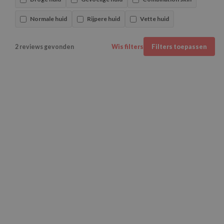
Normale huid
Rijpere huid
Vette huid
2 reviews gevonden
Wis filters
Filters toepassen