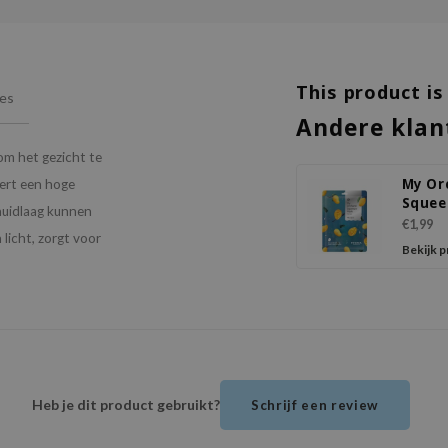
This product is
ies
Andere klan
om het gezicht te
My Or
eert een hoge
Squee
huidlaag kunnen
Mang
€1,99
licht, zorgt voor
Bekijk 
Heb je dit product gebruikt?
Schrijf een review