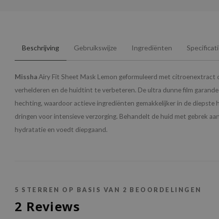
Beschrijving
Gebruikswijze
Ingrediënten
Specificat
Missha
Airy Fit Sheet Mask Lemon geformuleerd met citroenextract 
verhelderen en de huidtint te verbeteren. De ultra dunne film garand
hechting, waardoor actieve ingrediënten gemakkelijker in de diepste 
dringen voor intensieve verzorging. Behandelt de huid met gebrek aan 
hydratatie en voedt diepgaand.
5
STERREN OP BASIS VAN
2
BEOORDELINGEN
2
Reviews