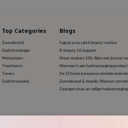
Top Categories
Blogs
Zonnebrand
Fugnal acne safe k beauty routine
Gezichtsreiniger
K-beauty 10 stappen
Moisturizers
Sheet maskers 101: Alles wat je moet w
Treatments
Wanneer is een huidverzorgingsproduc
Toners
De 12 beste koreaanse zonnebrandcrèm
Gezichtsmasker
Zonnebrand & rimpels: Waarom zonnebra
Zwangerschap en veilige huidverzorging