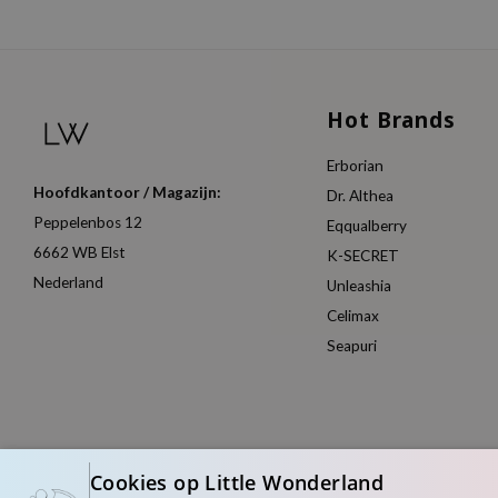
Hot Brands
Erborian
Hoofdkantoor / Magazijn:
Dr. Althea
Peppelenbos 12
Eqqualberry
6662 WB Elst
K-SECRET
Nederland
Unleashia
Celimax
Seapuri
Cookies op Little Wonderland