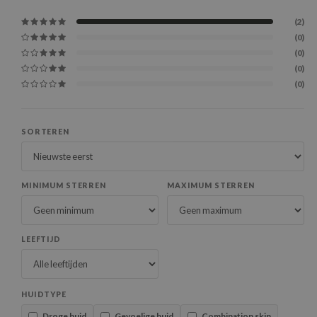
(2)
(0)
(0)
(0)
(0)
SORTEREN
MINIMUM STERREN
MAXIMUM STERREN
LEEFTIJD
HUIDTYPE
Droge huid
Gevoelige huid
Combination skin