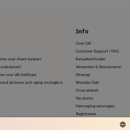
Info
Over LW
Customer Support / FAQ
eten over sheet maskers
Betaalmethoden
t overdatum?
Verzenden & Retourneren
es voor elk huidtype
Sitemap
nd de beste anti-aging strategie is
Wonder Club
Onze winkels
Vacatures
Herroeping aanvragen
Registreren
Vergelijk producten