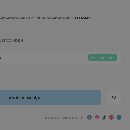
verhelderen en de huidtint te verbeteren.
Lees meer
 VERZONDEN
%
5% KORTING
In winkelmandje
DEEL DIT PRODUCT: