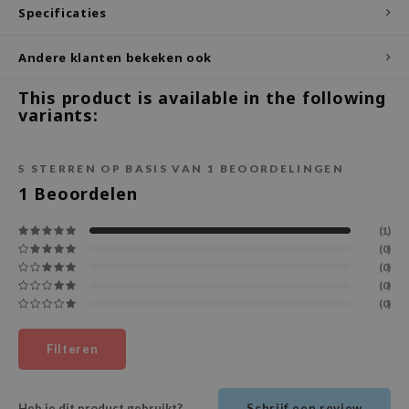
Specificaties
ecipe
dia
Andere klanten bekeken ook
 Skin
This product is available in the following
variants:
odal
nskin
5
STERREN OP BASIS VAN
1
BEOORDELINGEN
ruharu Wonder
1
Beoordelen
imish
ika Holika
(1)
(0)
GGEE
(0)
Dew Care
(0)
(0)
iyoon
m From
Filteren
deed Labs
isfree
Heb je dit product gebruikt?
Schrijf een review