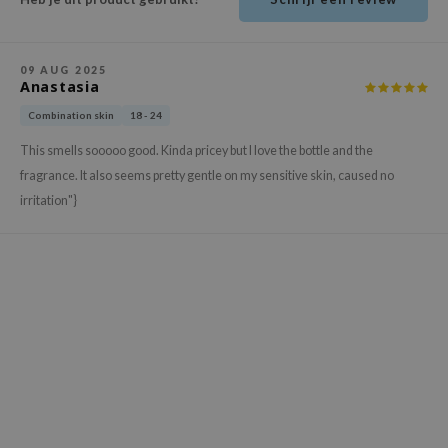
ehan
ntree
09 AUG 2025
s Skin
Anastasia
NIK
Combination skin
18 - 24
n Skin
This smells sooooo good. Kinda pricey but I love the bottle and the
jun
fragrance. It also seems pretty gentle on my sensitive skin, caused no
irritation"}
solution
miso
irs
avuu
elf
se
ndal
dor