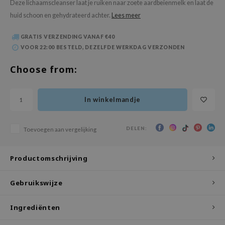
Deze lichaamscleanser laat je ruiken naar zoete aardbeienmelk en laat de
 Wishtrend
huid schoon en gehydrateerd achter.
Lees meer
limax
IO
GRATIS VERZENDING VANAF €40
VOOR 22:00 BESTELD, DEZELFDE WERKDAG VERZONDEN
SRX
Choose from:
riya
wytree
In winkelmandje
ctor.G
uble Dare
DELEN:
Toevoegen aan vergelijking
 Althea
 Ceuracle
Productomschrijving
zavecca
bryolisse
Gebruikswijze
ude House
Ingrediënten
olio
oir