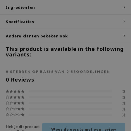
Ingrediënten
ecipe
dia
Specificaties
 Skin
Andere klanten bekeken ook
odal
nskin
This product is available in the following
variants:
ruharu Wonder
imish
0
STERREN OP BASIS VAN
0
BEOORDELINGEN
ika Holika
0
Reviews
GGEE
Dew Care
(0)
(0)
iyoon
(0)
m From
(0)
(0)
deed Labs
isfree
Heb je dit product
Wees de eerste met een review