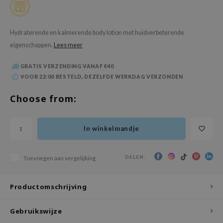
 Wishtrend
limax
Hydraterende en kalmerende body lotion met huidverbeterende
IO
eigenschappen.
Lees meer
SRX
GRATIS VERZENDING VANAF €40
riya
VOOR 22:00 BESTELD, DEZELFDE WERKDAG VERZONDEN
wytree
Choose from:
ctor.G
uble Dare
In winkelmandje
 Althea
 Ceuracle
DELEN:
Toevoegen aan vergelijking
zavecca
bryolisse
Productomschrijving
ude House
olio
Gebruikswijze
oir