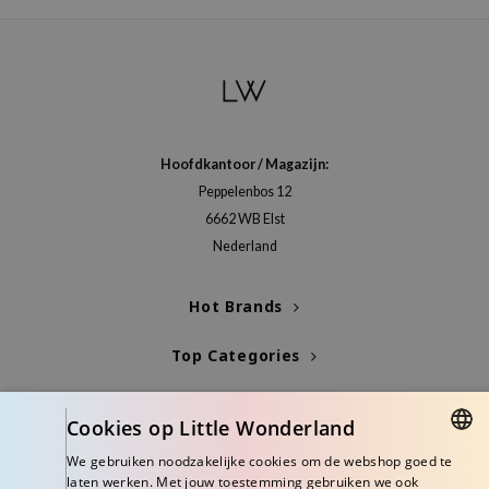
gom
arecipe
neige
CQUEEN
ke P:rem
Hoofdkantoor / Magazijn:
monde
Peppelenbos 12
sil
6662 WB Elst
ry May
Nederland
diheal
Hot Brands
dipeel
mebox
Top Categories
guhara
Blogs
seEnScene
Cookies op Little Wonderland
ssha
Info
We gebruiken noodzakelijke cookies om de webshop goed te
zon
DUTCH
laten werken. Met jouw toestemming gebruiken we ook