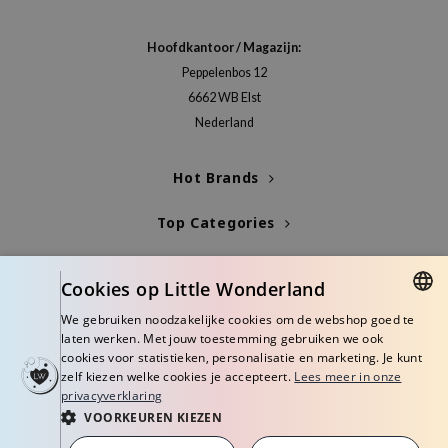
xsoon
Hoofdkantoor / Magazijn:
onshot
Peppelenbos 12
CIFIC
6662 WB Elst
rd
Nederland
ogen
ne Less
Hot Brands
ach C
Top Categories
ripera
Blogs
itfée
Cookies op Little Wonderland
ykology
Info
We gebruiken noodzakelijke cookies om de webshop goed te
rito SEOUL
DUTCH
laten werken. Met jouw toestemming gebruiken we ook
cookies voor statistieken, personalisatie en marketing. Je kunt
unkang Yul
ENGLISH
zelf kiezen welke cookies je accepteert.
Lees meer in onze
l Barrier
privacyverklaring
VOORKEUREN KIEZEN
:p
© Copyright 2026 Little Wonderland - Korean skincare specialized store in