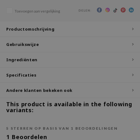
ecipe
DELEN:
Toevoegen aan vergelijking
dia
Productomschrijving
 Skin
odal
Gebruikswijze
nskin
ruharu Wonder
Ingrediënten
imish
Specificaties
ika Holika
GGEE
Andere klanten bekeken ook
Dew Care
This product is available in the following
iyoon
variants:
m From
deed Labs
5
STERREN OP BASIS VAN
1
BEOORDELINGEN
isfree
1
Beoordelen