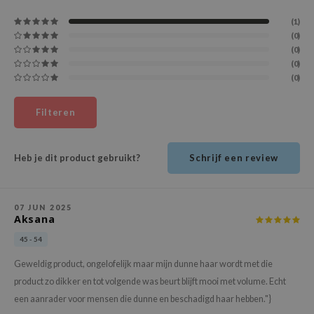
ehan
(1)
ntree
(0)
(0)
s Skin
(0)
NIK
(0)
n Skin
Filteren
jun
solution
Heb je dit product gebruikt?
Schrijf een review
miso
irs
avuu
07 JUN 2025
Aksana
elf
45 - 54
se
Geweldig product, ongelofelijk maar mijn dunne haar wordt met die
ndal
product zo dikker en tot volgende was beurt blijft mooi met volume. Echt
dor
een aanrader voor mensen die dunne en beschadigd haar hebben."}