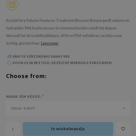
 Wishtrend
limax
Kundal Airy Volume Hyaluron Treatment Blossom Breeze geeft volume en
IO
hydratatie. Met hyaluronzuur en niosome booster voedt het diep en
SRX
behoudt het de hoofdhuidbalans. AHA en PHA exfoliëren zachtjes voor
riya
luchtig, gezond haar.
Lees meer
wytree
GRATIS VERZENDING VANAF €40
ctor.G
VOOR 22:00 BESTELD, DEZELFDE WERKDAG VERZONDEN
uble Dare
Choose from:
 Althea
 Ceuracle
MAAK EEN KEUZE:
*
zavecca
bryolisse
500 ml - €18,99
ude House
olio
In winkelmandje
oir