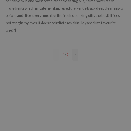
sensitive skin and most of the other cleansing oils/balms have lots of
e Plant Base
ingredients which irritate my skin. I used the gentle black deep cleansing oil
e Saem
before and I like it very much but the fresh cleansing oil is the best! It foes
not sting in my eyes, it does not irritate my skin! My absolute favourite
A'M
one!"}
 Cool For School
rriden
oiareuke
1
/
2
icharm
 Cosmetics
lcos Kwailnara
-1
dah
SE
borian
ianclub