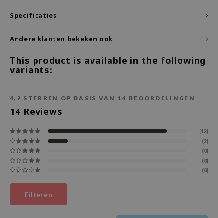
ecipe
Specificaties
dia
Andere klanten bekeken ook
 Skin
This product is available in the following
odal
variants:
nskin
ruharu Wonder
4,9
STERREN OP BASIS VAN
14
BEOORDELINGEN
imish
14
Reviews
ika Holika
(12)
GGEE
(2)
Dew Care
(0)
(0)
iyoon
(0)
m From
Filteren
deed Labs
isfree