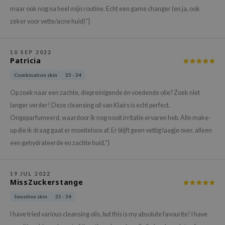
hto Mentholatum
maar ook nog na heel mijn routine. Echt een game changer (en ja, ook
mand
zeker voor vette/acne huid)"}
und Lab
LB
10 SEP 2022
Patricia
cret Key
Combination skin
25 - 34
iseido
Op zoek naar een zachte, diepreinigende én voedende olie? Zoek niet
ris
langer verder! Deze cleansing oil van Klairs is echt perfect.
infood
Ongeparfumeerd, waardoor ik nog nooit irritatie ervaren heb. Alle make-
IN1004
up die ik draag gaat er moeiteloos af. Er blijft geen vettig laagje over, alleen
inRx LAB
een gehydrateerde en zachte huid."}
P
me By Mi
19 JUL 2022
MissZuckerstange
B
Sensitive skin
25 - 34
ank You Farmer
I have tried various cleansing oils, but this is my absolute favourite! I have
e Face Shop