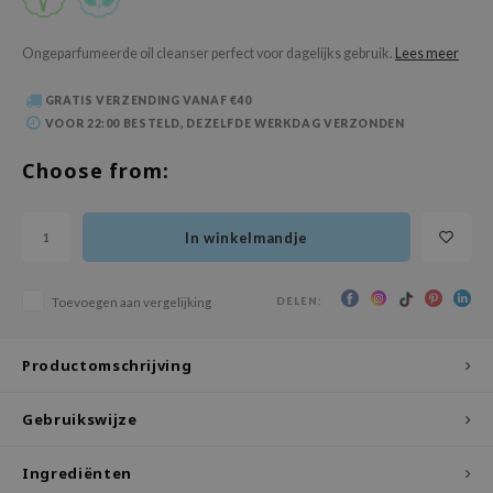
 Wishtrend
limax
Ongeparfumeerde oil cleanser perfect voor dagelijks gebruik.
Lees meer
IO
GRATIS VERZENDING VANAF €40
SRX
VOOR 22:00 BESTELD, DEZELFDE WERKDAG VERZONDEN
riya
Choose from:
wytree
ctor.G
In winkelmandje
uble Dare
 Althea
DELEN:
Toevoegen aan vergelijking
 Ceuracle
zavecca
Productomschrijving
bryolisse
Gebruikswijze
ude House
olio
Ingrediënten
oir