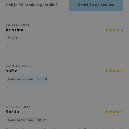
ehan
Heb je dit product gebruikt?
Schrijf een review
ntree
s Skin
14 JAN 2024
Kristina
NIK
25 - 34
n Skin
"}
jun
solution
26 NOV 2023
miso
sofie
irs
Combination skin
&lt; 18
avuu
"}
elf
se
27 AUG 2023
Sofiia
ndal
Combination skin
18 - 24
dor