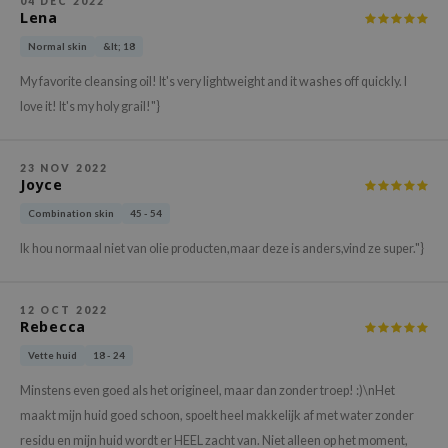
04 DEC 2022
Lena
xsoon
Normal skin
&lt; 18
onshot
CIFIC
My favorite cleansing oil! It's very lightweight and it washes off quickly. I
love it! It's my holy grail!"}
rd
ogen
23 NOV 2022
ne Less
Joyce
ach C
Combination skin
45 - 54
ripera
Ik hou normaal niet van olie producten,maar deze is anders,vind ze super."}
itfée
ykology
12 OCT 2022
Rebecca
rito SEOUL
Vette huid
18 - 24
unkang Yul
l Barrier
Minstens even goed als het origineel, maar dan zonder troep! :)\nHet
maakt mijn huid goed schoon, spoelt heel makkelijk af met water zonder
:p
residu en mijn huid wordt er HEEL zacht van. Niet alleen op het moment,