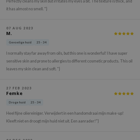
gom
Perfectly cleans my skin but irritates my eyes a bit. The texture is thick, and
it has almost no smell. "}
arecipe
neige
07 AUG 2023
CQUEEN
M.
ke P:rem
Gevoelige huid
25 - 34
monde
I normally stay far away from oils, but this one is wonderful! I have super
sil
sensitive skin and prone to allergies to different cosmetic products. This oil
ry May
leaves my skin clean and soft. "}
diheal
dipeel
27 FEB 2023
Femke
mebox
Droge huid
25 - 34
guhara
Heel fijne oliereiniger. Verwijdert in een handomdraai mijn make-up!
seEnScene
Kleeft niet en droogt mijn huid niet uit. Een aanrader!"}
ssha
zon