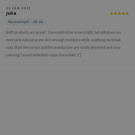
xsoon
23 JAN 2021
Julia
onshot
Normale huid
18 - 24
CIFIC
Both products are great! The moisturizer is very light, but still gives my
rd
normal breakout prone skin enough moisture while soothing my break
ogen
outs. Both the serum and the moisturizer are easily absorbed and very
ne Less
calming. I would definitely repurchase both :)"}
ach C
ripera
itfée
ykology
rito SEOUL
unkang Yul
l Barrier
:p