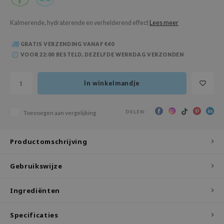
 Wishtrend
limax
Kalmerende, hydraterende en verhelderend effect
Lees meer
IO
GRATIS VERZENDING VANAF €40
SRX
VOOR 22:00 BESTELD, DEZELFDE WERKDAG VERZONDEN
riya
In winkelmandje
wytree
ctor.G
DELEN:
Toevoegen aan vergelijking
uble Dare
 Althea
Productomschrijving
 Ceuracle
zavecca
Gebruikswijze
bryolisse
Ingrediënten
ude House
olio
Specificaties
oir