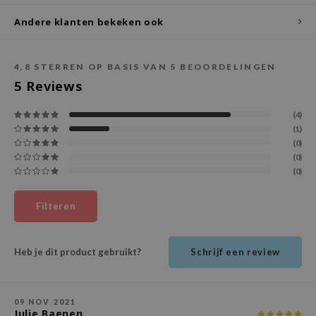
Andere klanten bekeken ook
ecipe
dia
 Skin
4,8
STERREN OP BASIS VAN
5
BEOORDELINGEN
5
Reviews
odal
nskin
(4)
(1)
ruharu Wonder
(0)
imish
(0)
(0)
ika Holika
GGEE
Filteren
Dew Care
iyoon
Heb je dit product gebruikt?
Schrijf een review
m From
deed Labs
09 NOV 2021
isfree
Julie Baenen