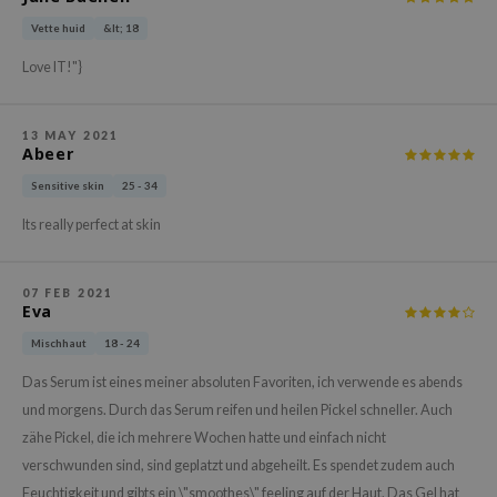
ehan
Vette huid
&lt; 18
ntree
Love IT!"}
s Skin
NIK
13 MAY 2021
Abeer
n Skin
Sensitive skin
25 - 34
jun
solution
Its really perfect at skin
miso
irs
07 FEB 2021
Eva
avuu
Mischhaut
18 - 24
elf
Das Serum ist eines meiner absoluten Favoriten, ich verwende es abends
se
und morgens. Durch das Serum reifen und heilen Pickel schneller. Auch
ndal
zähe Pickel, die ich mehrere Wochen hatte und einfach nicht
dor
verschwunden sind, sind geplatzt und abgeheilt. Es spendet zudem auch
Feuchtigkeit und gibts ein \"smoothes\" feeling auf der Haut. Das Gel hat