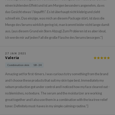
gom
einen kühlenden Effekt und ist am Morgen besonders angenehm, da es
arecipe
das Gesicht etwas \"depufft\". Es ist überhaupt nicht klebrig und zieht
neige
schnell ein. Das einzige, was mich an diesem Package stört, ist dass die
CQUEEN
Menge des Serums wirklich gering ist, man kommt leider nicht lange damit
aus. (aus diesem Grund ein Stern Abzug) Zum Probieren ist es aber ideal,
ke P:rem
ich werde mir auf jeden Fall die große Flasche des Serums besorgen."}
monde
sil
27 JAN 2021
ry May
Valeria
diheal
Combination skin
18 - 24
dipeel
Amazing set for first-timers. I was curious to try something from the brand
mebox
and I choose these products that suit my skin type best. Immediately my
sebum production got under control and I noticed how my face cleared out -
guhara
no blemishes, no texture. The serum and the moisturizer are working
seEnScene
great together and I also use them in a combination with the tea tree relief
ssha
toner. Definitely must-haves in my simple calming routine."}
zon