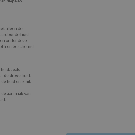
ren diepe en
et alleen de
aardoor de huid
pen onder deze
mooth en beschermd
huid, zoals
r de droge huid.
e huid en is rijk
en de aanmaak van
uid.