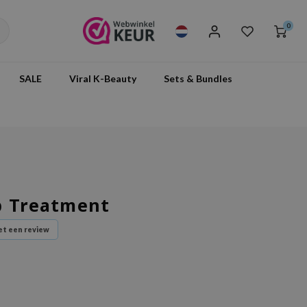
0
SALE
Viral K-Beauty
Sets & Bundles
p Treatment
t een review