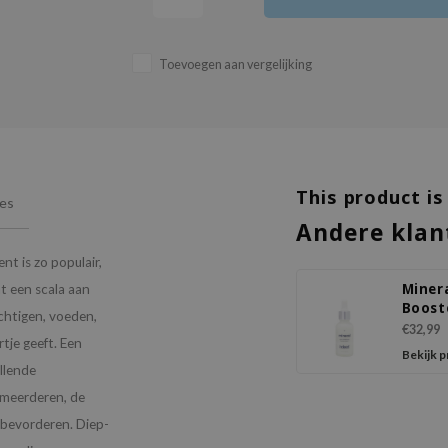
Toevoegen aan vergelijking
This product is
ies
Andere klan
t is zo populair,
Miner
at een scala aan
Boost
chtigen, voeden,
€32,99
rtje geeft. Een
Bekijk 
llende
rmeerderen, de
e bevorderen. Diep-