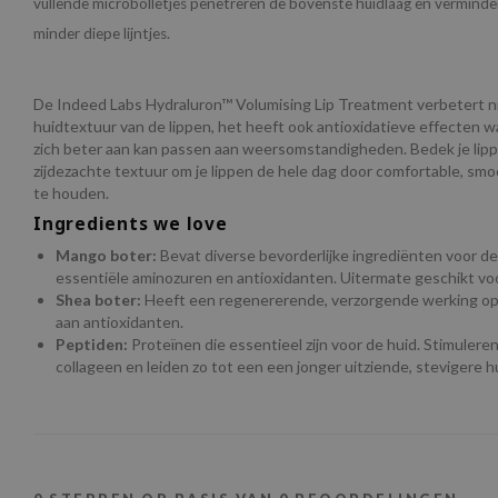
vullende microbolletjes penetreren de bovenste huidlaag en verminde
minder diepe lijntjes.
De Indeed Labs Hydraluron™ Volumising Lip Treatment verbetert ni
huidtextuur van de lippen, het heeft ook antioxidatieve effecten w
zich beter aan kan passen aan weersomstandigheden. Bedek je lip
zijdezachte textuur om je lippen de hele dag door comfortable, s
te houden.
Ingredients we love
Mango boter:
Bevat diverse bevorderlijke ingrediënten voor de 
essentiële aminozuren en antioxidanten. Uitermate geschikt voo
Shea boter:
Heeft een regenererende, verzorgende werking op d
aan antioxidanten.
Peptiden:
Proteïnen die essentieel zijn voor de huid. Stimuler
collageen en leiden zo tot een een jonger uitziende, stevigere h