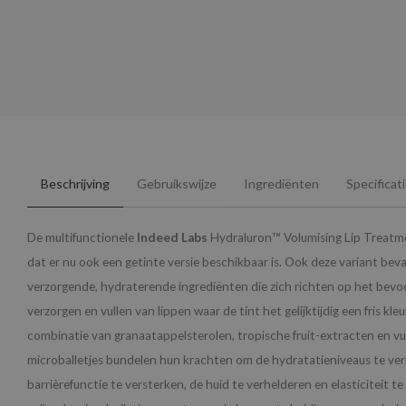
Beschrijving
Gebruikswijze
Ingrediënten
Specificat
De multifunctionele
Indeed Labs
Hydraluron™ Volumising Lip Treatmen
dat er nu ook een getinte versie beschikbaar is. Ook deze variant bev
verzorgende, hydraterende ingrediënten die zich richten op het bevo
verzorgen en vullen van lippen waar de tint het gelijktijdig een fris kleu
combinatie van granaatappelsterolen, tropische fruit-extracten en vu
microballetjes bundelen hun krachten om de hydratatieniveaus te ve
barrièrefunctie te versterken, de huid te verhelderen en elasticiteit t