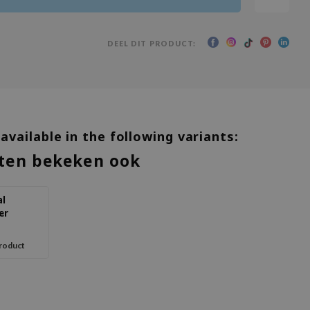
DEEL DIT PRODUCT:
 available in the following variants:
ten bekeken ook
al
er
product