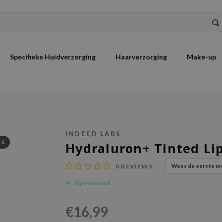
Specifieke Huidverzorging
Haarverzorging
Make-up
INDEED LABS
/
6
Hydraluron+ Tinted Li
0
REVIEWS
Wees de eerste me
Op voorraad
€16,99