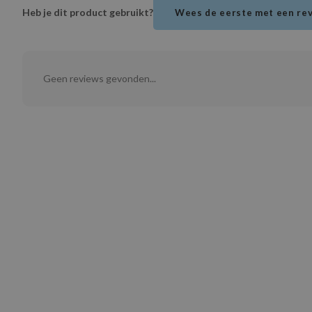
Heb je dit product gebruikt?
Wees de eerste met een re
Geen reviews gevonden...