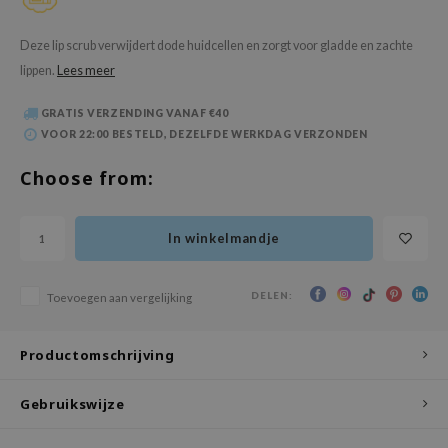
 Wishtrend
limax
Deze lip scrub verwijdert dode huidcellen en zorgt voor gladde en zachte
lippen.
Lees meer
IO
SRX
GRATIS VERZENDING VANAF €40
VOOR 22:00 BESTELD, DEZELFDE WERKDAG VERZONDEN
riya
wytree
Choose from:
ctor.G
uble Dare
In winkelmandje
 Althea
 Ceuracle
DELEN:
Toevoegen aan vergelijking
zavecca
Productomschrijving
bryolisse
ude House
Gebruikswijze
olio
oir