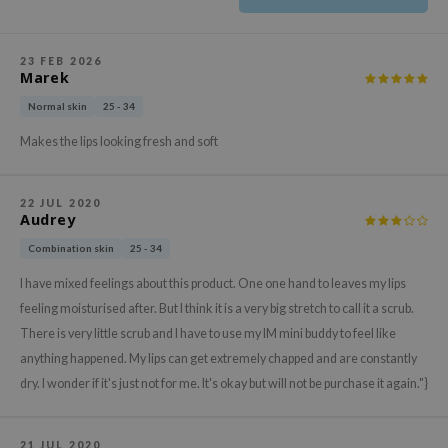
ehan
ntree
23 FEB 2026
Marek
s Skin
Normal skin
25 - 34
NIK
n Skin
Makes the lips looking fresh and soft
jun
solution
22 JUL 2020
Audrey
miso
Combination skin
25 - 34
irs
I have mixed feelings about this product. One one hand to leaves my lips
avuu
feeling moisturised after. But I think it is a very big stretch to call it a scrub.
elf
There is very little scrub and I have to use my IM mini buddy to feel like
se
anything happened. My lips can get extremely chapped and are constantly
dry. I wonder if it's just not for me. It's okay but will not be purchase it again."}
ndal
dor
21 JUL 2020