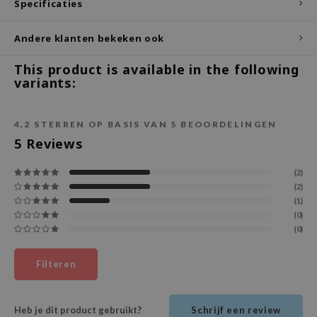
Specificaties
ecipe
Andere klanten bekeken ook
dia
 Skin
This product is available in the following
variants:
odal
nskin
4,2
STERREN OP BASIS VAN
5
BEOORDELINGEN
ruharu Wonder
5
Reviews
imish
(2)
ika Holika
(2)
GGEE
(1)
(0)
Dew Care
(0)
iyoon
m From
Filteren
deed Labs
isfree
Heb je dit product gebruikt?
Schrijf een review