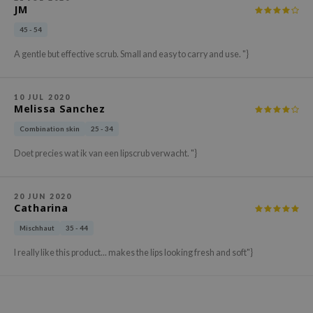
gom
JM
arecipe
45 - 54
neige
A gentle but effective scrub. Small and easy to carry and use. "}
CQUEEN
ke P:rem
10 JUL 2020
Melissa Sanchez
monde
Combination skin
25 - 34
sil
ry May
Doet precies wat ik van een lipscrub verwacht. "}
diheal
dipeel
20 JUN 2020
Catharina
mebox
Mischhaut
35 - 44
guhara
I really like this product... makes the lips looking fresh and soft"}
seEnScene
ssha
zon