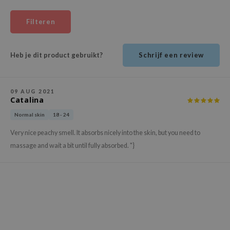
ehan
Filteren
ntree
s Skin
Heb je dit product gebruikt?
Schrijf een review
NIK
n Skin
jun
09 AUG 2021
Catalina
solution
Normal skin
18 - 24
miso
Very nice peachy smell. It absorbs nicely into the skin, but you need to
irs
massage and wait a bit until fully absorbed. "}
avuu
elf
se
ndal
dor