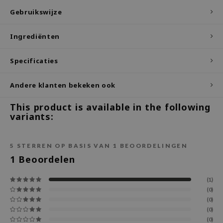
Gebruikswijze
ecipe
dia
Ingrediënten
 Skin
Specificaties
odal
nskin
Andere klanten bekeken ook
ruharu Wonder
This product is available in the following
imish
variants:
ika Holika
GGEE
5
STERREN OP BASIS VAN
1
BEOORDELINGEN
Dew Care
1
Beoordelen
iyoon
(1)
m From
(0)
(0)
deed Labs
(0)
isfree
(0)