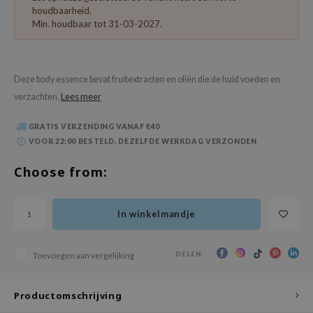
 Wishtrend
houdbaarheid.
Min. houdbaar tot 31-03-2027.
limax
IO
SRX
Deze body essence bevat fruitextracten en oliën die de huid voeden en
riya
verzachten.
Lees meer
wytree
GRATIS VERZENDING VANAF €40
ctor.G
VOOR 22:00 BESTELD, DEZELFDE WERKDAG VERZONDEN
uble Dare
Choose from:
 Althea
 Ceuracle
In winkelmandje
zavecca
bryolisse
DELEN:
Toevoegen aan vergelijking
ude House
olio
Productomschrijving
oir