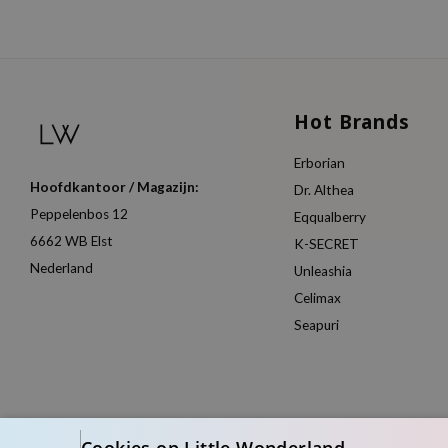
Hot Brands
Erborian
Hoofdkantoor / Magazijn:
Dr. Althea
Peppelenbos 12
Eqqualberry
6662 WB Elst
K-SECRET
Nederland
Unleashia
Celimax
Seapuri