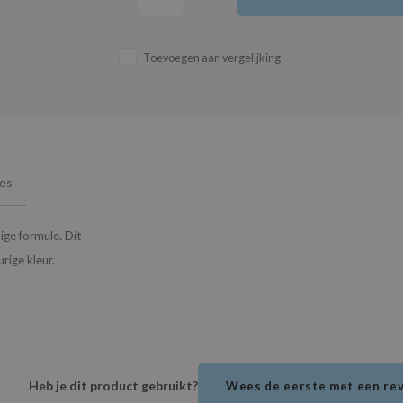
Toevoegen aan vergelijking
ies
ge formule. Dit
ige kleur.
Heb je dit product gebruikt?
Wees de eerste met een re