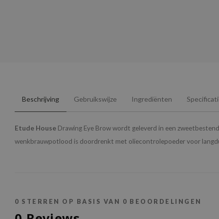
Beschrijving
Gebruikswijze
Ingrediënten
Specificat
Etude House
Drawing Eye Brow wordt geleverd in een zweetbestendi
wenkbrauwpotlood is doordrenkt met oliecontrolepoeder voor langdur
0
STERREN OP BASIS VAN
0
BEOORDELINGEN
0
Reviews