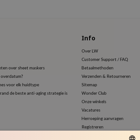
Info
Over LW
Customer Support / FAQ
eten over sheet maskers
Betaalmethoden
t overdatum?
Verzenden & Retourneren
es voor elk huidtype
Sitemap
nd de beste anti-aging strategie is
Wonder Club
Onze winkels
Vacatures
Herroeping aanvragen
Registreren
Vergelijk producten