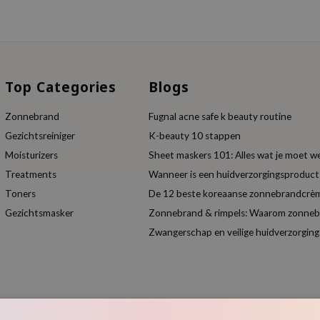
Top Categories
Blogs
Zonnebrand
Fugnal acne safe k beauty routine
Gezichtsreiniger
K-beauty 10 stappen
Moisturizers
Sheet maskers 101: Alles wat je moet w
Treatments
Wanneer is een huidverzorgingsproduc
Toners
De 12 beste koreaanse zonnebrandcrèm
Gezichtsmasker
Zonnebrand & rimpels: Waarom zonnebra
Zwangerschap en veilige huidverzorging