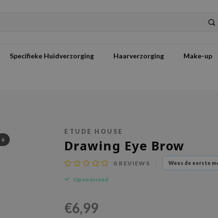
Specifieke Huidverzorging
Haarverzorging
Make-up
ETUDE HOUSE
/
6
Drawing Eye Brow
0
REVIEWS
Wees de eerste me
Op voorraad
€6,99